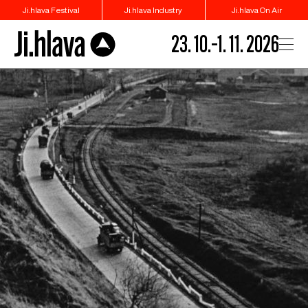
Ji.hlava Festival
Ji.hlava Industry
Ji.hlava On Air
23. 10.–1. 11. 2026