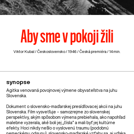
Aby sme v pokoji žili
Viktor Kubal /
Československo
/ 1946 / Česká premiéra / 14 min.
synopse
Agitka venovaná povojnovej výmene obyvateľstva na juhu
Slovenska.
Dokument o slovensko-maďarskej presídľovacej akcii na juhu
Slovenska. Film vysvetľuje – samozrejme zo slovenskej
perspektívy, akým spôsobom výmena prebiehala, ako napohľad
malebne vyzerala, aké boli jej „čísla“ a mali byť jej kultúrne
efekty. Hoci nikdy nešlo o vyslovenú traumu (podobnú
nemeckému odsunu), slovensko-maďarské vzťahy sa, aj vďaka