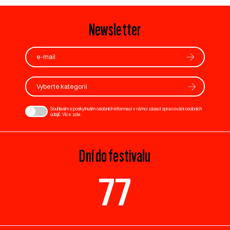
Newsletter
Vyberte kategorii
Souhlasím s poskytnutím osobních informací v rámci zásad zpracování osobních
údajů. Více
zde
.
Dní do festivalu
77