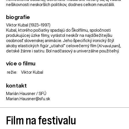
nešikovnosti neskorších politikov, dodnes celkom neustálili.
biografie
Viktor Kubal (1923–1997)
Kubal, ktorého počiatky spadajú do Školfilmu, spoločnosti
produkujúcej úzke filmy, vyrástol neskôr na najdôležitejšiu
osobnosť slovenskej animácie. Jeho špecifický ironický štýl
akoby elastických figúr „utiahol“ celovečerný film (
Krvavá pani
),
detské žánre i satiru. Bol nadčasový a univerzálne použiteľný.
více o filmu
režie:
Viktor Kubal
kontakt
Marián Hausner / SFÚ
Marian.Hausner@sfu.sk
Film na festivalu