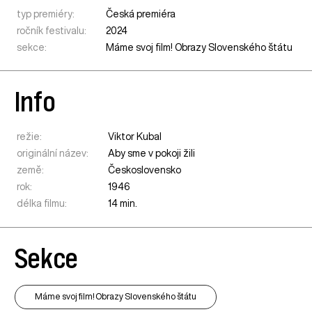
typ premiéry:
Česká premiéra
ročník festivalu:
2024
sekce:
Máme svoj film! Obrazy Slovenského štátu
Info
režie:
Viktor Kubal
originální název:
Aby sme v pokoji žili
země:
Československo
rok:
1946
délka filmu:
14 min.
Sekce
Máme svoj film! Obrazy Slovenského štátu