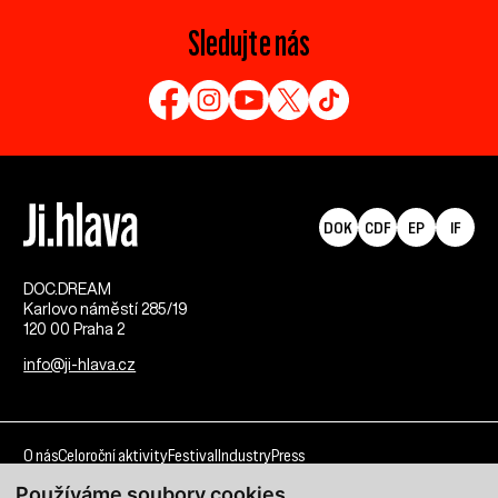
Sledujte nás
DOK
CDF
EP
IF
DOC.DREAM​
Karlovo náměstí 285/19
120 00 Praha 2
info@ji-hlava.cz
O nás
Celoroční aktivity
Festival
Industry
Press
Používáme soubory cookies