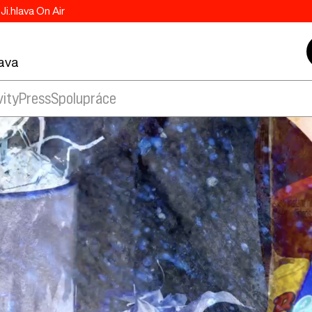
Ji.hlava On Air
lava
vity
Press
Spolupráce