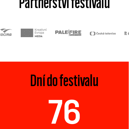
Partnerství festivalu
Dní do festivalu
76