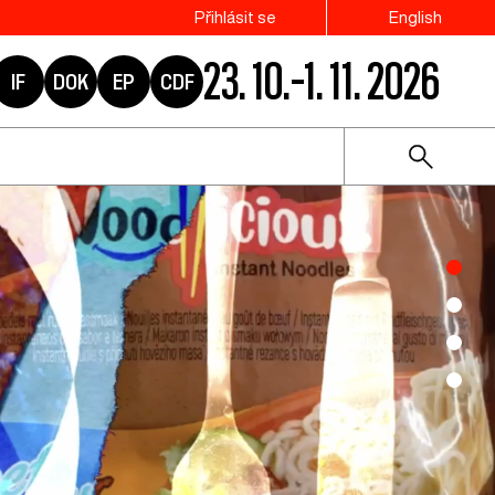
Přihlásit se
English
23. 10.–1. 11. 2026
IF
DOK
EP
CDF