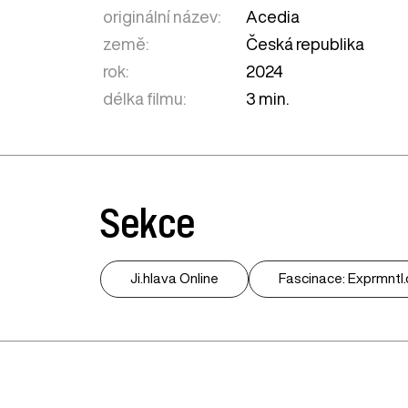
originální název:
Acedia
země:
Česká republika
rok:
2024
délka filmu:
3 min.
Sekce
Ji.hlava Online
Fascinace: Exprmntl.