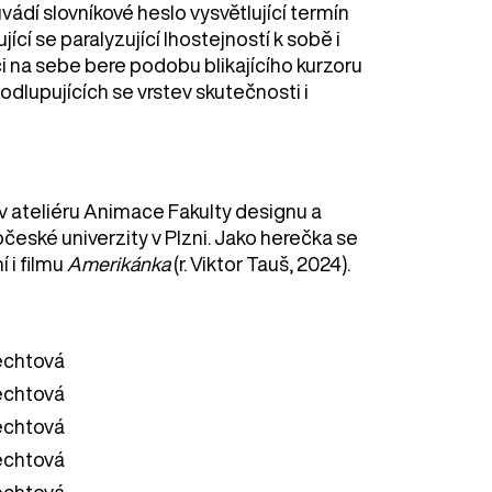
ádí slovníkové heslo vysvětlující termín
ící se paralyzující lhostejností k sobě i
i na sebe bere podobu blikajícího kurzoru
dlupujících se vrstev skutečnosti i
 ateliéru Animace Fakulty designu a
eské univerzity v Plzni. Jako herečka se
 i filmu
Amerikánka
(r. Viktor Tauš, 2024).
echtová
echtová
echtová
echtová
echtová