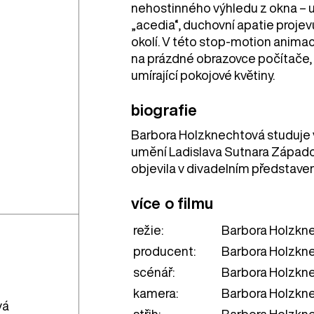
nehostinného výhledu z okna – uv
„acedia“, duchovní apatie projevuj
okolí. V této stop-motion animac
na prázdné obrazovce počítače, o
umírající pokojové květiny.
biografie
Barbora Holzknechtová studuje v
umění Ladislava Sutnara Západoč
objevila v divadelním představení
více o filmu
režie:
Barbora Holzkn
producent:
Barbora Holzkn
scénář:
Barbora Holzkn
kamera:
Barbora Holzkn
vá
střih:
Barbora Holzkn