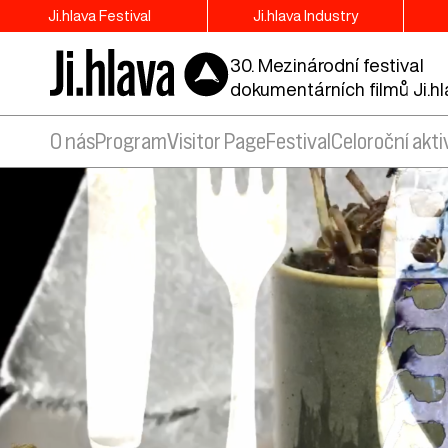
Ji.hlava Festival
Ji.hlava Industry
30. Mezinárodní festival
dokumentárních filmů Ji.h
O nás
Program
Visitor Page
Festival
Celoroční akti