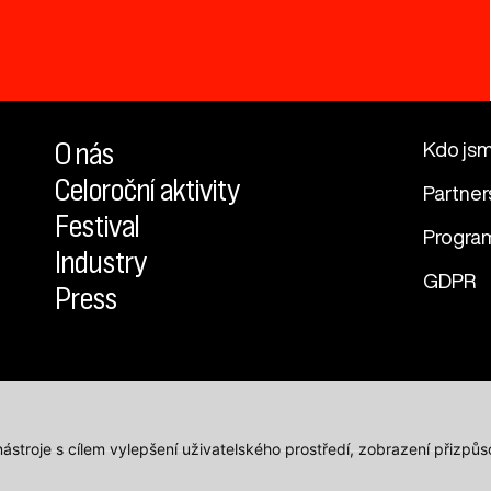
O nás
Kdo js
Celoroční aktivity
Partner
Festival
Progra
Industry
GDPR
Press
 nástroje s cílem vylepšení uživatelského prostředí, zobrazení přiz