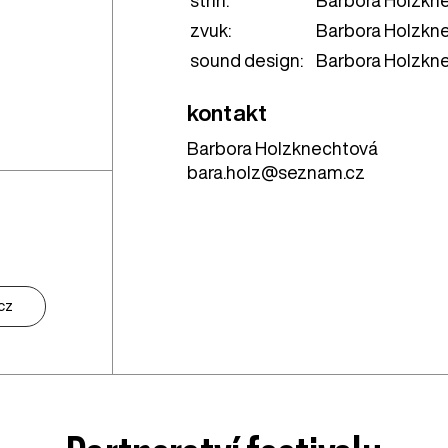
zvuk:
Barbora Holzkn
sound design:
Barbora Holzkn
kontakt
Barbora Holzknechtová
bara.holz@seznam.cz
cz