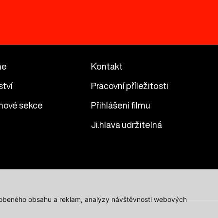
me
Kontakt
ství
Pracovní příležitosti
mové sekce
Přihlášení filmu
Ji.hlava udržitelná
působeného obsahu a reklam, analýzy návštěvnosti webových