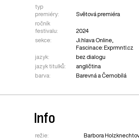
typ
premiéry:
Světová premiéra
ročník
festivalu:
2024
sekce:
Ji.hlava Online
,
Fascinace: Exprmntl.cz
jazyk:
bez dialogu
jazyk titulků:
angličtina
barva:
Barevná a Černobílá
Info
režie:
Barbora Holzknechto