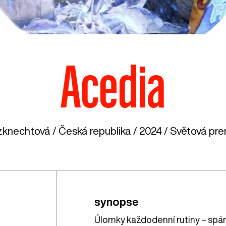
Acedia
zknechtová /
Česká republika
/ 2024 / Světová prem
synopse
Úlomky každodenní rutiny – spáne