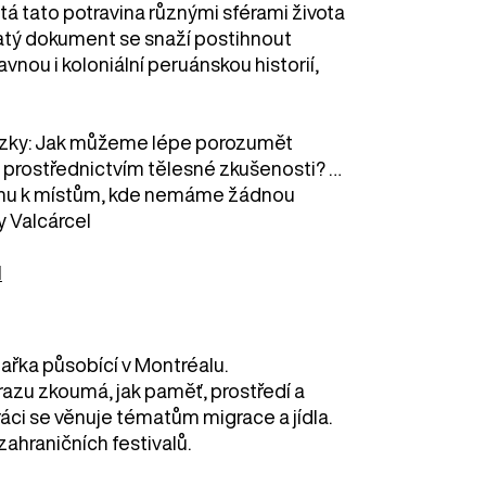
stá tato potravina různými sférami života
jatý dokument se snaží postihnout
vnou i koloniální peruánskou historií,
tázky: Jak můžeme lépe porozumět
u prostřednictvím tělesné zkušenosti? …
ztahu k místům, kde nemáme žádnou
y Valcárcel
l
mařka působící v Montréalu.
azu zkoumá, jak paměť, prostředí a
ráci se věnuje tématům migrace a jídla.
zahraničních festivalů.