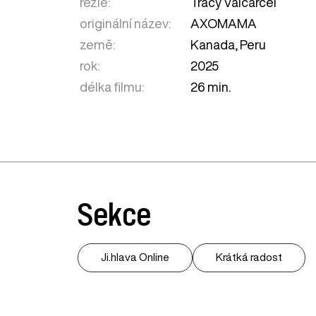
režie:
Tracy Valcárcel
originální název:
AXOMAMA
země:
Kanada
,
Peru
rok:
2025
délka filmu:
26 min.
Sekce
Ji.hlava Online
Krátká radost