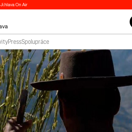
Ji.hlava On Air
lava
vity
Press
Spolupráce