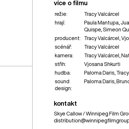
více o filmu
režie:
Tracy Valcárcel
hrají:
Paula Mantupa, Jua
Quispe, Simeon Qui
producent:
Tracy Valcárcel, Vj
scénář:
Tracy Valcárcel
kamera:
Tracy Valcárcel, Na
střih:
Vjosana Shkurti
hudba:
Paloma Daris, Tracy
sound
Paloma Daris, Brun
design:
kontakt
Skye Callow / Winnipeg Film Gr
distribution@winnipegfilmgrou