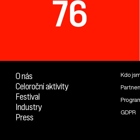
76
O nás
Kdo js
Celoroční aktivity
Partner
Festival
Progra
Industry
GDPR
Press