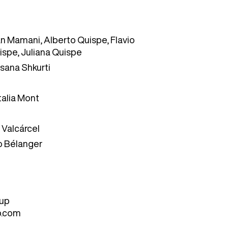
n Mamani, Alberto Quispe, Flavio
spe, Juliana Quispe
osana Shkurti
talia Mont
 Valcárcel
o Bélanger
oup
p.com