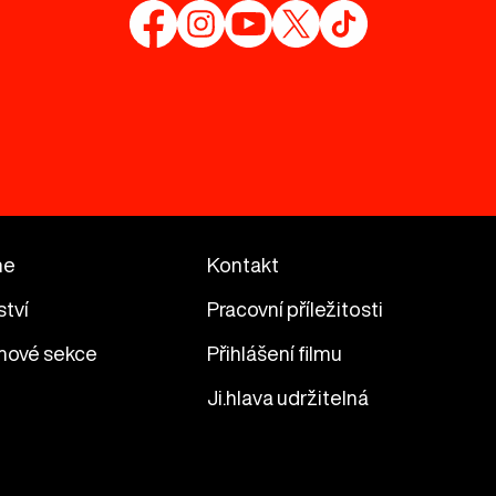
me
Kontakt
ství
Pracovní příležitosti
mové sekce
Přihlášení filmu
Ji.hlava udržitelná