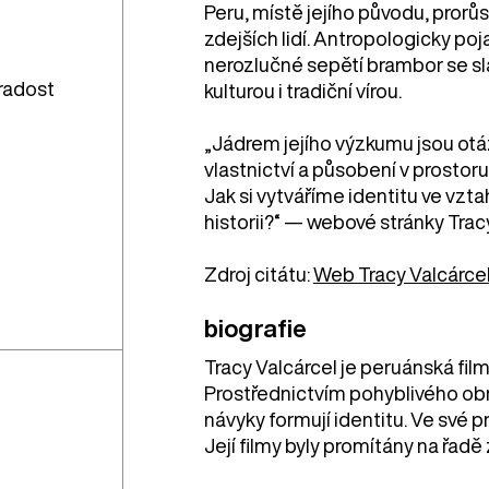
Peru, místě jejího původu, prorů
zdejších lidí. Antropologicky po
nerozlučné sepětí brambor se sla
radost
kulturou i tradiční vírou.
„Jádrem jejího výzkumu jsou o
vlastnictví a působení v prostor
Jak si vytváříme identitu ve v
historii?“ — webové stránky Trac
Zdroj citátu:
Web Tracy Valcárce
biografie
Tracy Valcárcel je peruánská fil
Prostřednictvím pohyblivého obr
návyky formují identitu. Ve své p
Její filmy byly promítány na řadě 