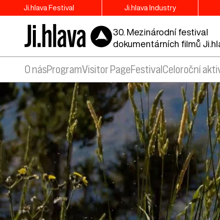
Ji.hlava Festival
Ji.hlava Industry
30. Mezinárodní festival
dokumentárních filmů Ji.h
O nás
Program
Visitor Page
Festival
Celoroční akti