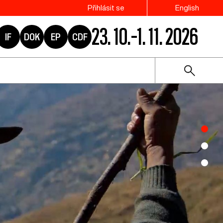
Přihlásit se
English
23. 10.–1. 11. 2026
IF
DOK
EP
CDF