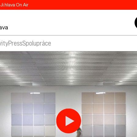
Ji.hlava On Air
lava
vity
Press
Spolupráce