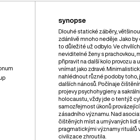
synopse
Dlouhé statické záběry, většinou 
zdánlivě mnoho neděje. Jako by 
to důležité už odbylo. Ve chvílích
neviditelné ženy s prachovkou, 
připravit na další kolo provozu a 
onum
vnímat jako zdravé. Minimalisti
nahlédnout různé podoby toho, ja
tup
dalších nánosů. Počínaje čištění
projevy psychohygieny a sakrální 
holocaustu, vždy jde o tentýž cy
samozřejmost úkonů provázejícíc
zásadního významu. Nad asocia
čištěných míst a umývaných lid
pragmatickými významy rituálů v
civilizace zhroutila.