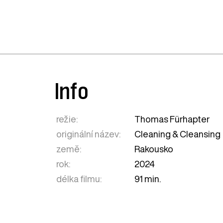
Info
režie:
Thomas Fürhapter
originální název:
Cleaning & Cleansing
země:
Rakousko
rok:
2024
délka filmu:
91 min.