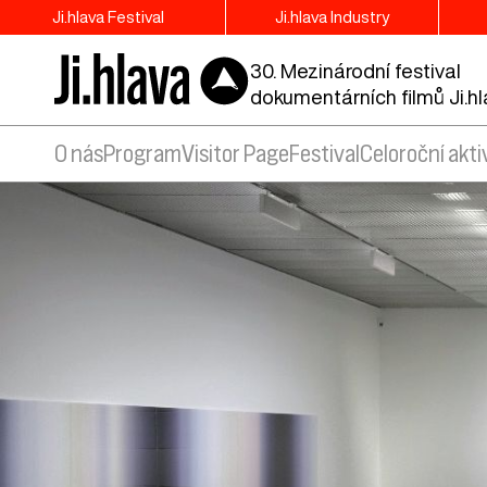
Ji.hlava Festival
Ji.hlava Industry
30. Mezinárodní festival
dokumentárních filmů Ji.h
O nás
Program
Visitor Page
Festival
Celoroční akti