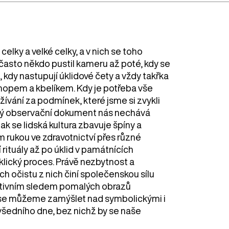
celky a velké celky, a v nich se toho
často někdo pustil kameru až poté, kdy se
, kdy nastupují úklidové čety a vždy takřka
mopem a kbelíkem. Kdy je potřeba vše
užívání za podmínek, které jsme si zvykli
cký observační dokument nás nechává
k se lidská kultura zbavuje špíny a
m rukou ve zdravotnictví přes různé
rituály až po úklid v památnících
klický proces. Právě nezbytnost a
h očistu z nich činí společenskou sílu
tivním sledem pomalých obrazů
í se můžeme zamýšlet nad symbolickými i
šedního dne, bez nichž by se naše