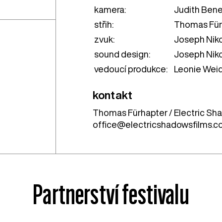
kamera:
Judith Bene
střih:
Thomas Für
zvuk:
Joseph Nik
sound design:
Joseph Niko
vedoucí produkce:
Leonie Weid
kontakt
Thomas Fürhapter / Electric Sh
office@electricshadowsfilms.
Partnerství festivalu