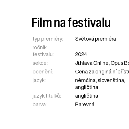
Film na festivalu
typ premiéry:
Světová premiéra
ročník
festivalu:
2024
sekce:
Ji.hlava Online
,
Opus B
ocenění:
Cena za originální přís
jazyk:
němčina, slovenština,
angličtina
jazyk titulků:
angličtina
barva:
Barevná