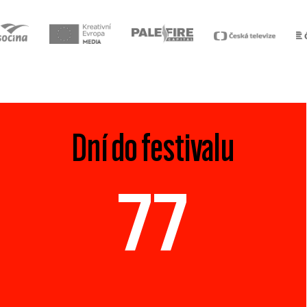
Dní do festivalu
77