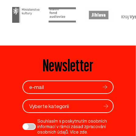
Newsletter
Vyberte kategorii
Souhlasím s poskytnutím osobních
informací v rámci zásad zpracování
osobních údajů. Více
zde
.