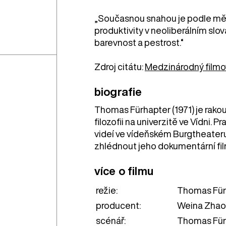
„Současnou snahou je podle mě 
produktivity v neoliberálním slov
barevnost a pestrost.“
Zdroj citátu:
Medzinárodný filmov
biografie
Thomas Fürhapter (1971) je rakous
filozofii na univerzitě ve Vídni. 
videí ve vídeňském Burgtheateru
zhlédnout jeho dokumentární fi
více o filmu
režie:
Thomas Für
producent:
Weina Zhao
scénář:
Thomas Für