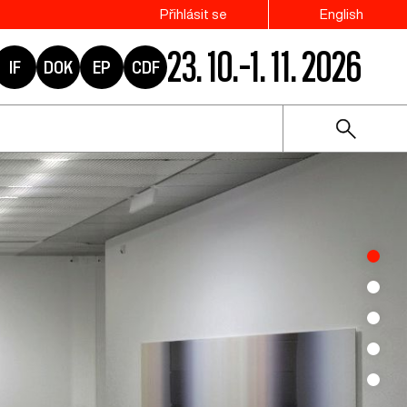
Přihlásit se
English
23. 10.–1. 11. 2026
IF
DOK
EP
CDF