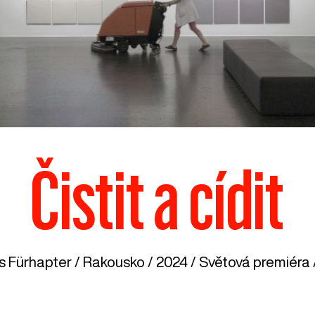
Čistit a cídit
 Fürhapter /
Rakousko
/ 2024 / Světová premiéra /