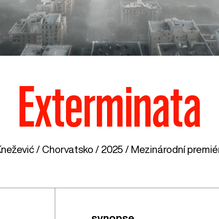
Exterminata
Knežević /
Chorvatsko
/ 2025 / Mezinárodní premiér
synopse