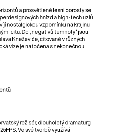
izontů a prosvětlené lesní porosty se
yperdesignových hnízd a high-tech uzlů.
víjí nostalgickou vzpomínku na krajinu
mi citu. Do „negativů temnoty“ jsou
slava Kneževiće, citované v různých
ická vize je natočena s nekonečnou
u
entů
horvatský režisér, dlouholetý dramaturg
 25FPS. Ve své tvorbě využívá