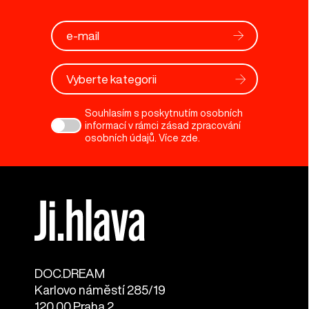
Vyberte kategorii
Souhlasím s poskytnutím osobních
informací v rámci zásad zpracování
osobních údajů. Více
zde
.
DOC.DREAM​
Karlovo náměstí 285/19
120 00 Praha 2