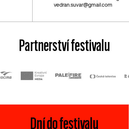
vedran.suvar@gmail.com
Partnerství festivalu
Dní do festivalu