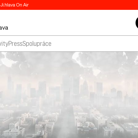
Ji.hlava On Air
lava
vity
Press
Spolupráce