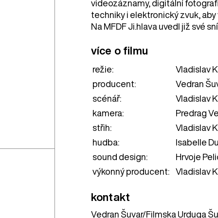
videozáznamy, digitální fotogra
techniky i elektronický zvuk, ab
Na MFDF Ji.hlava uvedl již své s
více o filmu
režie:
Vladislav 
producent:
Vedran Šu
scénář:
Vladislav 
kamera:
Predrag Ve
střih:
Vladislav 
hudba:
Isabelle Du
sound design:
Hrvoje Peli
výkonný producent:
Vladislav 
kontakt
Vedran Šuvar/Filmska Urduga Š