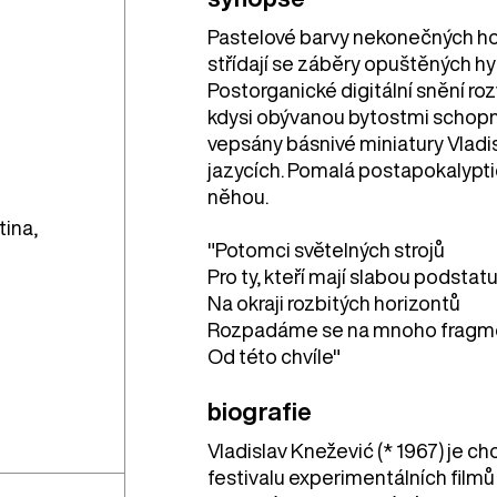
Pastelové barvy nekonečných hor
střídají se záběry opuštěných h
Postorganické digitální snění roz
kdysi obývanou bytostmi schopný
vepsány básnivé miniatury Vladi
jazycích. Pomalá postapokalypt
něhou.
tina,
"Potomci světelných strojů
Pro ty, kteří mají slabou podstat
Na okraji rozbitých horizontů
Rozpadáme se na mnoho fragm
Od této chvíle"
biografie
Vladislav Knežević (* 1967) je c
festivalu experimentálních filmů