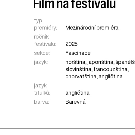
Film na festivalu
typ
premiéry:
Mezinárodní premiéra
ročník
festivalu:
2025
sekce:
Fascinace
jazyk:
norština, japonština, španělš
slovinština, francouzština,
chorvatština, angličtina
jazyk
titulků:
angličtina
barva:
Barevná