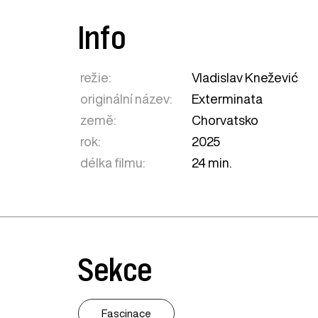
Info
režie:
Vladislav Knežević
originální název:
Exterminata
země:
Chorvatsko
rok:
2025
délka filmu:
24 min.
Sekce
Fascinace