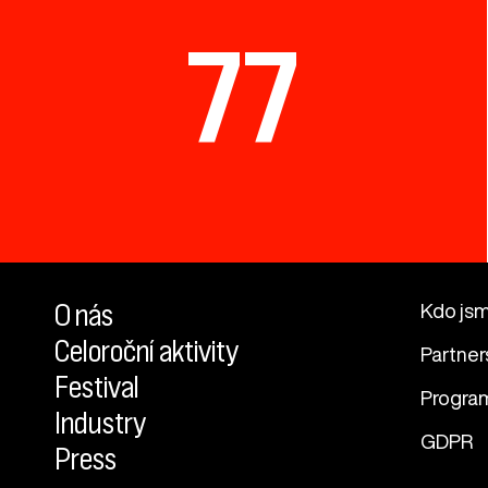
77
O nás
Kdo js
Celoroční aktivity
Partner
Festival
Progra
Industry
GDPR
Press