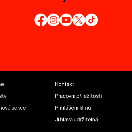
me
Kontakt
ství
Pracovní příležitosti
mové sekce
Přihlášení filmu
Ji.hlava udržitelná