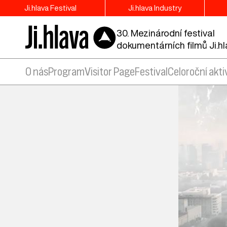
Ji.hlava Festival
Ji.hlava Industry
30. Mezinárodní festival
dokumentárních filmů Ji.h
O nás
Program
Visitor Page
Festival
Celoroční akti