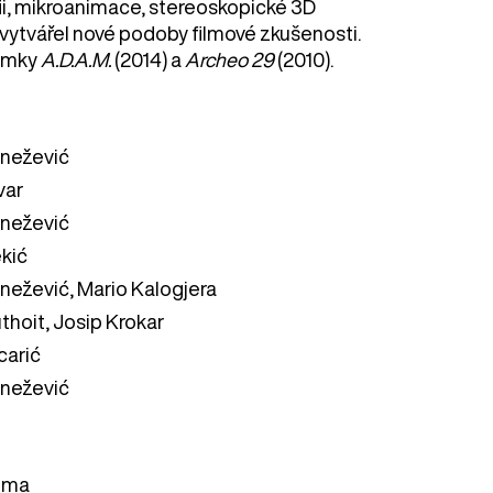
fii, mikroanimace, stereoskopické 3D
y vytvářel nové podoby filmové zkušenosti.
nímky
A.D.A.M.
(2014) a
Archeo 29
(2010).
Knežević
var
Knežević
kić
Knežević, Mario Kalogjera
thoit, Josip Krokar
carić
Knežević
uma