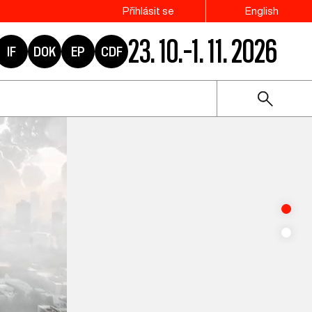
Přihlásit se
English
23. 10.–1. 11. 2026
IF
DOK
EP
CDF