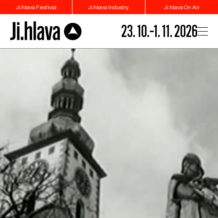
Ji.hlava Festival
Ji.hlava Industry
Ji.hlava On Air
23. 10.–1. 11. 2026