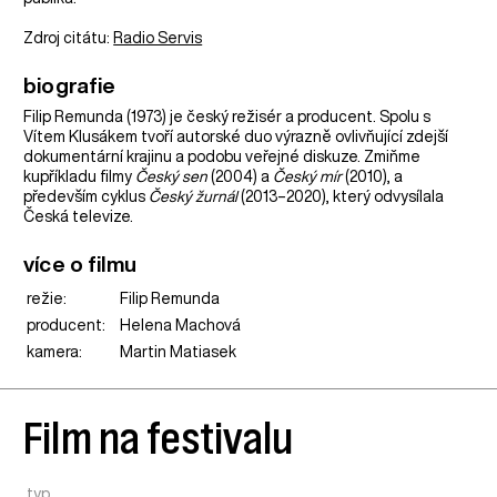
Zdroj citátu:
Radio Servis
biografie
Filip Remunda (1973) je český režisér a producent. Spolu s
Vítem Klusákem tvoří autorské duo výrazně ovlivňující zdejší
dokumentární krajinu a podobu veřejné diskuze. Zmiňme
kupříkladu filmy
Český sen
(2004) a
Český mír
(2010), a
především cyklus
Český žurnál
(2013–2020), který odvysílala
Česká televize.
více o filmu
režie:
Filip Remunda
producent:
Helena Machová
kamera:
Martin Matiasek
Film na festivalu
typ