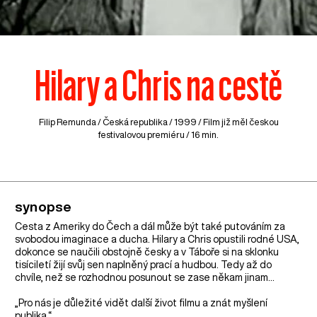
Hilary a Chris na cestě
Filip Remunda /
Česká republika
/ 1999 / Film již měl českou
festivalovou premiéru / 16 min.
synopse
Cesta z Ameriky do Čech a dál může být také putováním za
svobodou imaginace a ducha. Hilary a Chris opustili rodné USA,
dokonce se naučili obstojně česky a v Táboře si na sklonku
tisíciletí žijí svůj sen naplněný prací a hudbou. Tedy až do
chvíle, než se rozhodnou posunout se zase někam jinam…
„Pro nás je důležité vidět další život filmu a znát myšlení
publika.“