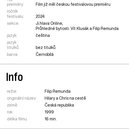
premiéry:
Film již měl českou festivalovou premiéru
ročník
festivalu:
2024
sekce:
Ji.hlava Online
,
Průhledné bytosti: Vít Klusák a Filip Remunda
jazyk:
čeština
jazyk
titulků:
bez titulků
barva:
Černobílá
Info
režie:
Filip Remunda
originální název:
Hilary a Chris na cestě
země:
Česká republika
rok:
1999
délka filmu:
16 min.