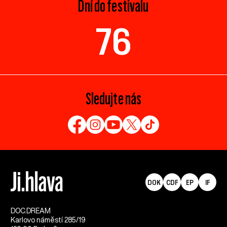
Dní do festivalu
76
Sledujte nás
DOK
CDF
EP
IF
DOC.DREAM​
Karlovo náměstí 285/19