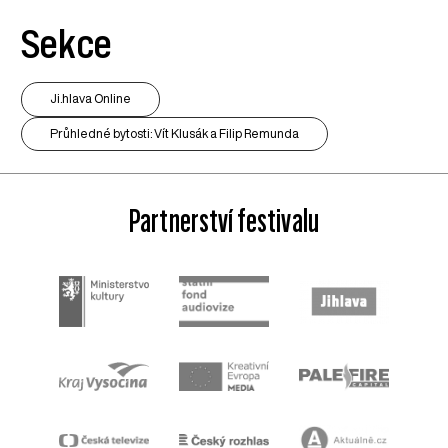
Sekce
Ji.hlava Online
Průhledné bytosti: Vít Klusák a Filip Remunda
Partnerství festivalu