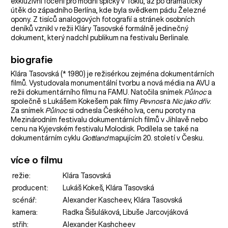
exkluzivní focení pro módní špičky v Tokiu, až po dramatický
útěk do západního Berlína, kde byla svědkem pádu Železné
opony. Z tisíců analogových fotografií a stránek osobních
deníků vznikl v režii Kláry Tasovské formálně jedinečný
dokument, který nadchl publikum na festivalu Berlinale.
biografie
Klára Tasovská (* 1980) je režisérkou zejména dokumentárních
filmů. Vystudovala monumentální tvorbu a nová média na AVU a
režii dokumentárního filmu na FAMU. Natočila snímek
Půlnoc
a
společně s Lukášem Kokešem pak filmy
Pevnost
a
Nic jako dřív
.
Za snímek
Půlnoc
si odnesla Českého lva, cenu poroty na
Mezinárodním festivalu dokumentárních filmů v Jihlavě nebo
cenu na Kyjevském festivalu Molodisk. Podílela se také na
dokumentárním cyklu
Gottland
mapujícím 20. století v Česku.
více o filmu
režie:
Klára Tasovská
producent:
Lukáš Kokeš, Klára Tasovská
scénář:
Alexander Kascheev, Klára Tasovská
kamera:
Radka Šišuláková, Libuše Jarcovjáková
střih:
Alexander Kashcheev