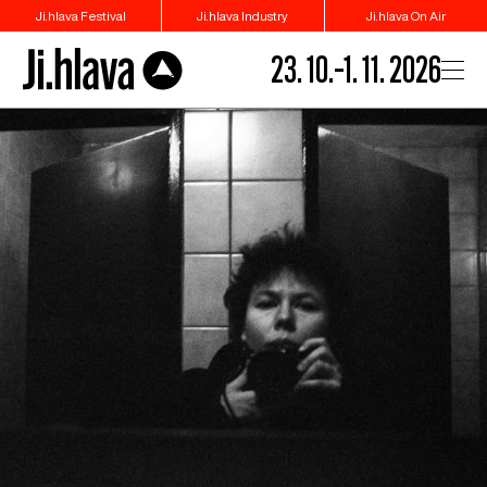
Ji.hlava Festival
Ji.hlava Industry
Ji.hlava On Air
23. 10.–1. 11. 2026