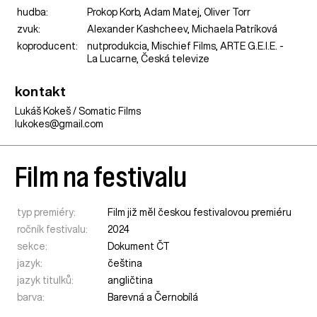
hudba:
Prokop Korb, Adam Matej, Oliver Torr
zvuk:
Alexander Kashcheev, Michaela Patríková
koproducent:
nutprodukcia, Mischief Films, ARTE G.E.I.E. -
La Lucarne, Česká televize
kontakt
Lukáš Kokeš / Somatic Films
lukokes@gmail.com
Film na festivalu
typ premiéry:
Film již měl českou festivalovou premiéru
ročník festivalu:
2024
sekce:
Dokument ČT
jazyk:
čeština
jazyk titulků:
angličtina
barva:
Barevná a Černobílá