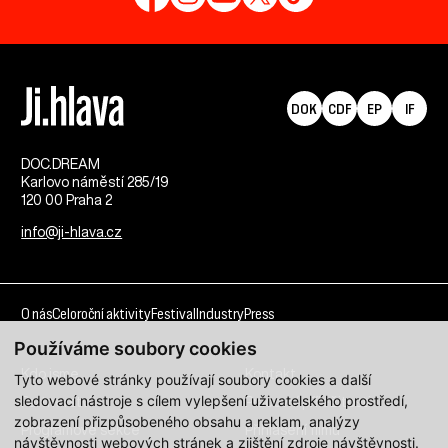
DOK
CDF
EP
IF
DOC.DREAM​
Karlovo náměstí 285/19
120 00 Praha 2
info@ji-hlava.cz
O nás
Celoroční aktivity
Festival
Industry
Press
Používáme soubory cookies
Kdo jsme
Kontakt
Tyto webové stránky používají soubory cookies a další
sledovací nástroje s cílem vylepšení uživatelského prostředí,
Partnerství
Pracovní příležitosti
zobrazení přizpůsobeného obsahu a reklam, analýzy
Programové sekce
Přihlášení filmu
návštěvnosti webových stránek a zjištění zdroje návštěvnosti.