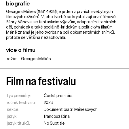
biografie
Georges Méliès (1861-1938) je jeden z prvních svébytných
filmových režisérů. V jeho tvorbě se krystalizují první filmové
žánry. Věnoval se fantaskním výjevům, adaptacím literárních
děl, pohádek a také sociálně-kritickým a politickým filmům.
Méně známá je jeho tvorba na poli dokumentárních snímků,
protože se většina nezachovala.
více o filmu
režie:
Georges Méliès
Film na festivalu
typ premiéry:
Česká premiéra
ročník festivalu:
2023
sekce:
Dokument bratří Mélièsových
jazyk:
francouzština
jazyk titulků:
No Subtitle