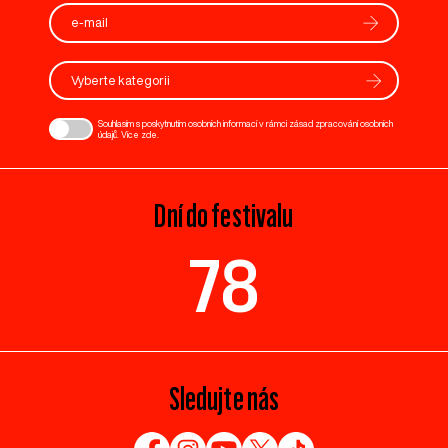
Vyberte kategorii
Souhlasím s poskytnutím osobních informací v rámci zásad zpracování osobních
údajů. Více
zde
.
Dní do festivalu
78
Sledujte nás