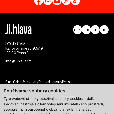
DOK
CDF
EP
IF
DOC.DREAM​
Karlovo náměstí 285/19
120 00 Praha 2
info@ji-hlava.cz
O nás
Celoroční aktivity
Festival
Industry
Press
Používáme soubory cookies
Kdo jsme
Kontakt
Tyto webové stránky používají soubory cookies a další
sledovací nástroje s cílem vylepšení uživatelského prostředí,
Partnerství
Pracovní příležitosti
zobrazení přizpůsobeného obsahu a reklam, analýzy
Programové sekce
Přihlášení filmu