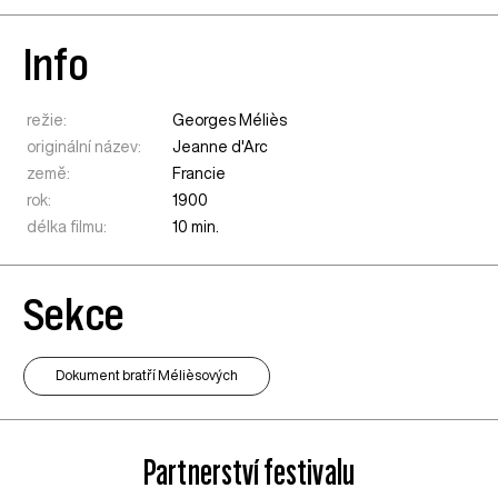
Info
režie:
Georges Méliès
originální název:
Jeanne d'Arc
země:
Francie
rok:
1900
délka filmu:
10 min.
Sekce
Dokument bratří Mélièsových
Partnerství festivalu