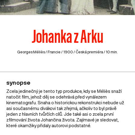
Johanka z Arku
Georges Méliès /
Francie
/ 1900 / Česká premiéra / 10 min.
synopse
Zcela jedinečný je tento typ produkce, kdy se Méliès snaží
natočit film, jehož děj se odehrává před vynálezem
kinematografu. Snaha o historickou rekonstrukci nebude už
asi současnému divákovi tak zřejmá, ačkoliv to byl právě
jeden z hlavních tvůrčích cílů. Jde také asi o zcela první
zfilmování života Johančina života. Zajímavé je sledovat,
které okamžiky přidaly autorovi podstatné.