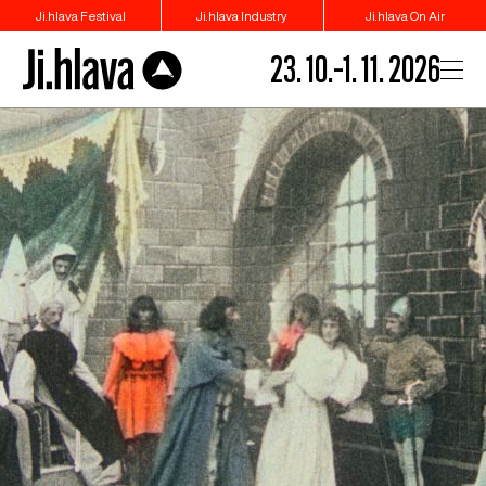
Ji.hlava Festival
Ji.hlava Industry
Ji.hlava On Air
23. 10.–1. 11. 2026