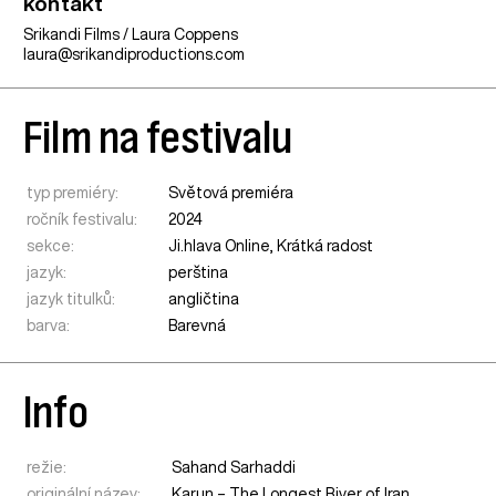
kontakt
Srikandi Films / Laura Coppens
laura@srikandiproductions.com
Film na festivalu
typ premiéry:
Světová premiéra
ročník festivalu:
2024
sekce:
Ji.hlava Online
,
Krátká radost
jazyk:
perština
jazyk titulků:
angličtina
barva:
Barevná
Info
režie:
Sahand Sarhaddi
originální název:
Karun – The Longest River of Iran