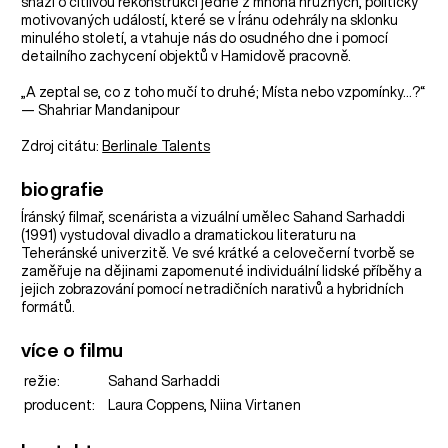
snaží o citlivou rekonstrukci jedné z mnoha hrůzných, politicky
motivovaných událostí, které se v Íránu odehrály na sklonku
minulého století, a vtahuje nás do osudného dne i pomocí
detailního zachycení objektů v Hamidově pracovně.
„A zeptal se, co z toho mučí to druhé; Místa nebo vzpomínky…?“
— Shahriar Mandanipour
Zdroj citátu:
Berlinale Talents
biografie
Íránský filmař, scenárista a vizuální umělec Sahand Sarhaddi
(1991) vystudoval divadlo a dramatickou literaturu na
Teheránské univerzitě. Ve své krátké a celovečerní tvorbě se
zaměřuje na dějinami zapomenuté individuální lidské příběhy a
jejich zobrazování pomocí netradičních narativů a hybridních
formátů.
více o filmu
režie:
Sahand Sarhaddi
producent:
Laura Coppens, Niina Virtanen