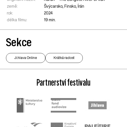
země:
Švýcarsko
,
Finsko
,
Írán
rok:
2024
délka filmu:
19 min.
Sekce
Ji.hlava Online
Krátká radost
Partnerství festivalu