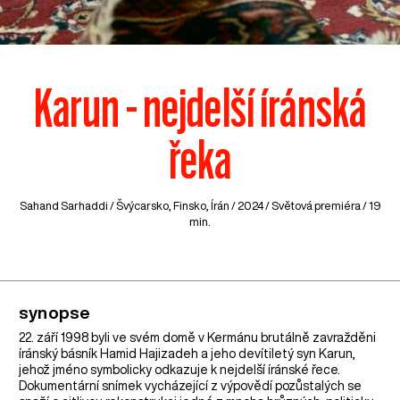
Karun - nejdelší íránská
řeka
Sahand Sarhaddi /
Švýcarsko
,
Finsko
,
Írán
/ 2024 / Světová premiéra / 19
min.
synopse
22. září 1998 byli ve svém domě v Kermánu brutálně zavražděni
íránský básník Hamid Hajizadeh a jeho devítiletý syn Karun,
jehož jméno symbolicky odkazuje k nejdelší íránské řece.
Dokumentární snímek vycházející z výpovědí pozůstalých se