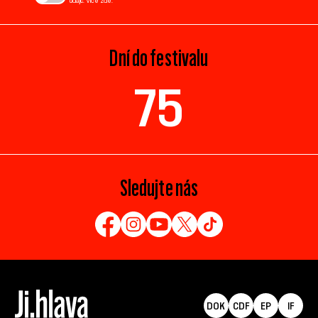
údajů. Více
zde
.
Dní do festivalu
75
Sledujte nás
DOK
CDF
EP
IF