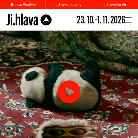
Ji.hlava Festival
Ji.hlava Industry
Ji.hlava On Air
23. 10.–1. 11. 2026