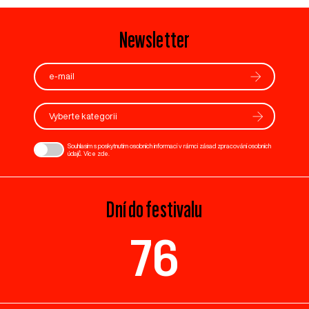
Newsletter
Vyberte kategorii
Souhlasím s poskytnutím osobních informací v rámci zásad zpracování osobních
údajů. Více
zde
.
Dní do festivalu
76