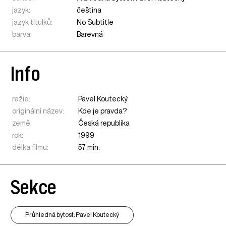
jazyk:
čeština
jazyk titulků:
No Subtitle
barva:
Barevná
Info
režie:
Pavel Koutecký
originální název:
Kde je pravda?
země:
Česká republika
rok:
1999
délka filmu:
57 min.
Sekce
Průhledná bytost: Pavel Koutecký