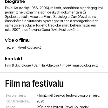
biografie
Pavel Koutecký (1956–2006), režisér, scenárista a pedagog, byl
jedním z nejvýznamnějších českých dokumentaristů.
Spolupracoval s Asociací Film a Sociologie. Zaměřoval se na
časosběrné dokumenty o protagonistech a protagonistkách
sametové revoluce. Po jeho tragické smrti během natáčení
roku 2007 je udělována Cena Pavla Kouteckého.
více o filmu
režie:
Pavel Koutecký
kontakt
Film & Sociologie / Jarmila Poláková / info@filmasociologie.cz
Film na festivalu
typ premiéry:
Film již měl českou festivalovou premiéru.
ročník festivalu:
2023
sekce:
Průhledná bytost: Pavel Koutecký