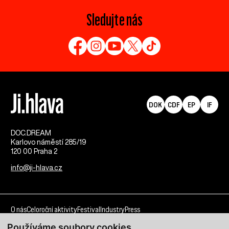
Sledujte nás
DOK
CDF
EP
IF
DOC.DREAM​
Karlovo náměstí 285/19
120 00 Praha 2
info@ji-hlava.cz
O nás
Celoroční aktivity
Festival
Industry
Press
Používáme soubory cookies