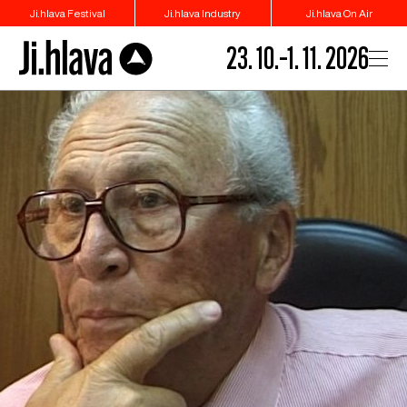
Ji.hlava Festival
Ji.hlava Industry
Ji.hlava On Air
23. 10.–1. 11. 2026