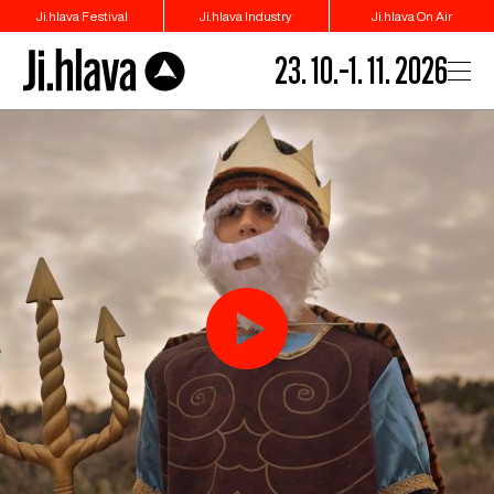
Ji.hlava Festival
Ji.hlava Industry
Ji.hlava On Air
23. 10.–1. 11. 2026