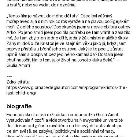
a bratři, nebo se vydat do neznáma.
„Tento film je návrat do mého dětství. Otec byl vášnivý
mořeplavec a já s ním rok co rok vyrážela na plavbu po Egejském
moři. Z celého soustroví Dodekanés jsem si nejvíc oblíbila ostrov
Arkoi. Po jeho smrti jsem pocítila potřebu se tam vrátit a zarazilo
mě, že tam zbylo jen jedno dítě, jediný žák místní maličké školy.
Záhy mi došlo, že Kristos je ve stejném věku jako já, když jsem
poprvé přistála u břehů jeho ostrova. Jaký je to pocit, zůstat
úplně sám a dospívat bez jediného kamaráda? Dostala jsem
chuť natočit film o tom, jaký život na tohoto kluka čeká.“ —
Giulia Amati
---
Zdroj citátu:
https://www.giornatedegliautori.com/en/program/kristos-the-
last-child-eng/
biografie
Francouzsko-italská režisérka a producentka Giulia Amati
vystudovala filozofii a videotvorbu na Newyorské univerzitě.
Její dokumenty, často uváděné na filmových festivalech po
celém světě, se zabývají politickými a sociálními tématy.
Přednáší rovněž na univerzitách a filmových workshopech v