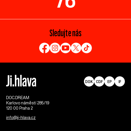
76
Sledujte nás
DOK
CDF
EP
IF
DOC.DREAM​
Karlovo náměstí 285/19
120 00 Praha 2
info@ji-hlava.cz