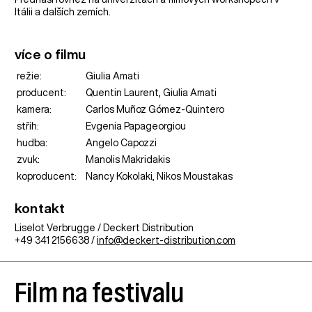
Itálii a dalších zemích.
více o filmu
režie:
Giulia Amati
producent:
Quentin Laurent, Giulia Amati
kamera:
Carlos Muñoz Gómez-Quintero
střih:
Evgenia Papageorgiou
hudba:
Angelo Capozzi
zvuk:
Manolis Makridakis
koproducent:
Nancy Kokolaki, Nikos Moustakas
kontakt
Liselot Verbrugge / Deckert Distribution
+49 341 2156638 /
info@deckert-distribution.com
Film na festivalu