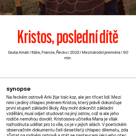
Kristos, poslední dítě
Giulia Amati /
Itálie
,
Francie
,
Řecko
/ 2022 / Mezinárodní premiéra / 90
min.
synopse
Na řeckém ostrově Arki žije tisíc koz, ale jen třicet lidí. Mezi
nimi i jediný chlapec jménem Kristos, který právě dokončuje
první stupeň základní školy. Aby mohl dokončit základní
vzdělání, musí odjet studovat na jiný ostrov, což si ale jeho
rodiče nemohou dovolit. Kristosova učitelka Maria je však
rozhodnuta udělat pro to vše, co je v jejích silách. V poetickém
observačním dokumentu čelí desetiletý chlapec dilematu, zda
zůstat na rodném ostrově a stát se pastevcem jako jeho otec