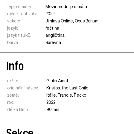
typ premiéry:
Mezinárodní premiéra
ročník festivalu:
2022
sekce:
Ji.hlava Online
,
Opus Bonum
jazyk:
řečtina
jazyk titulků:
angličtina
barva:
Barevná
Info
režie:
Giulia Amati
originální název:
Kristos, the Last Child
země:
Itálie
,
Francie
,
Řecko
rok:
2022
délka filmu:
90 min.
Sekce