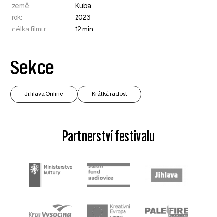
země:
Kuba
rok:
2023
délka filmu:
12 min.
Sekce
Ji.hlava Online
Krátká radost
Partnerství festivalu