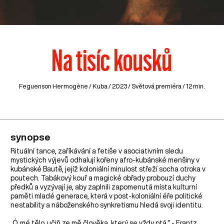
Na tisíc kousků
Feguenson Hermogène /
Kuba
/ 2023 / Světová premiéra / 12 min.
synopse
Rituální tance, zaříkávání a fetiše v asociativním sledu
mystických výjevů odhalují kořeny afro-kubánské menšiny v
kubánské Bautě, jejíž koloniální minulost střeží socha otroka v
poutech. Tabákový kouř a magické obřady probouzí duchy
předků a vyzývají je, aby zaplnili zapomenutá místa kulturní
paměti mladé generace, která v post-koloniální éře politické
nestability a náboženského synkretismu hledá svoji identitu.
„Ó, mé tělo, učiň ze mě člověka, který se vždy ptá.“ - Frantz