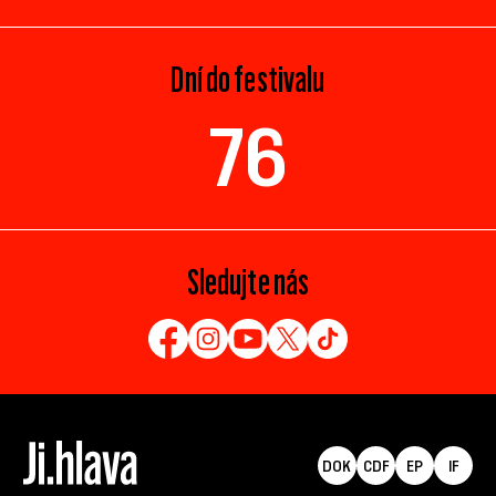
Dní do festivalu
76
Sledujte nás
DOK
CDF
EP
IF