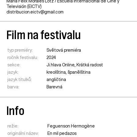
María Félix Morales Lotz / Escuela Internacional de Cine y
Televisión (EICTV)
distribucion.eictv@gmail.com
Film na festivalu
typ premiéry:
Světová premiéra
ročník festivalu:
2024
sekce:
Ji.hlava Online
,
Krátká radost
jazyk:
kreolština, španělština
jazyk titulků:
angličtina
barva:
Barevná
Info
režie:
Feguenson Hermogène
originální název:
En mil pedazos