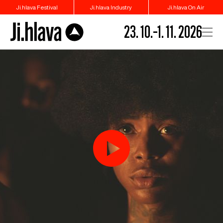
Ji.hlava Festival
Ji.hlava Industry
Ji.hlava On Air
23. 10.–1. 11. 2026