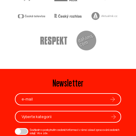
Newsletter
Vyberte kategorii
Souhlasím s poskytnutím osobních informací v rámci zásad zpracování osobních
údajů. Více
zde
.