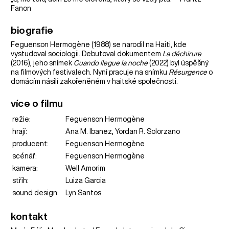
Fanon
biografie
Feguenson Hermogène (1988) se narodil na Haiti, kde
vystudoval sociologii. Debutoval dokumentem
La déchirure
(2016), jeho snímek
Cuando llegue la noche
(2022) byl úspěšný
na filmových festivalech. Nyní pracuje na snímku
Résurgence
o
domácím násilí zakořeněném v haitské společnosti.
více o filmu
režie:
Feguenson Hermogène
hrají:
Ana M. Ibanez, Yordan R. Solorzano
producent:
Feguenson Hermogène
scénář:
Feguenson Hermogène
kamera:
Well Amorim
střih:
Luiza Garcia
sound design:
Lyn Santos
kontakt