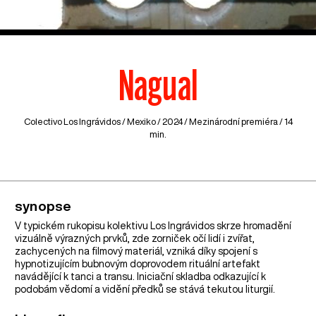
Nagual
Colectivo Los Ingrávidos /
Mexiko
/ 2024 / Mezinárodní premiéra / 14
min.
synopse
V typickém rukopisu kolektivu Los Ingrávidos skrze hromadění
vizuálně výrazných prvků, zde zorniček očí lidí i zvířat,
zachycených na filmový materiál, vzniká díky spojení s
hypnotizujícím bubnovým doprovodem rituální artefakt
navádějící k tanci a transu. Iniciační skladba odkazující k
podobám vědomí a vidění předků se stává tekutou liturgií.