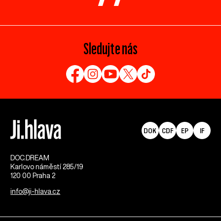
Sledujte nás
DOK
CDF
EP
IF
DOC.DREAM​
Karlovo náměstí 285/19
120 00 Praha 2
info@ji-hlava.cz