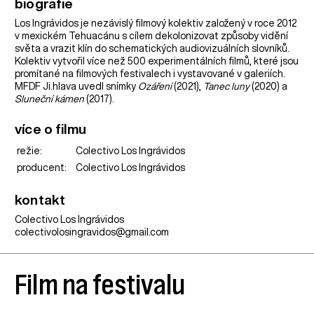
biografie
Los Ingrávidos je nezávislý filmový kolektiv založený v roce 2012
v mexickém Tehuacánu s cílem dekolonizovat způsoby vidění
světa a vrazit klín do schematických audiovizuálních slovníků.
Kolektiv vytvořil více než 500 experimentálních filmů, které jsou
promítané na filmových festivalech i vystavované v galeriích.
MFDF Ji.hlava uvedl snímky
Ozáření
(2021),
Tanec luny
(2020) a
Sluneční kámen
(2017).
více o filmu
režie:
Colectivo Los Ingrávidos
producent:
Colectivo Los Ingrávidos
kontakt
Colectivo Los Ingrávidos
colectivolosingravidos@gmail.com
Film na festivalu