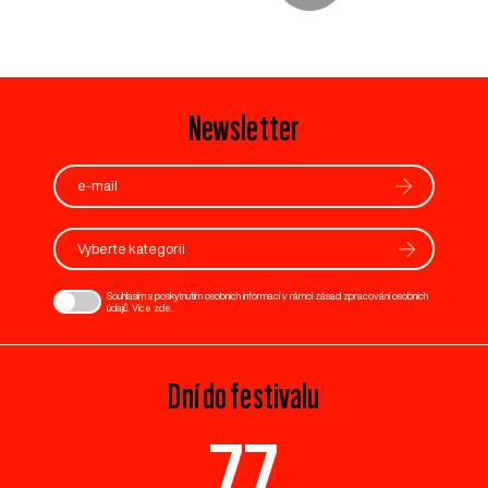
Newsletter
Vyberte kategorii
Souhlasím s poskytnutím osobních informací v rámci zásad zpracování osobních
údajů. Více
zde
.
Dní do festivalu
77