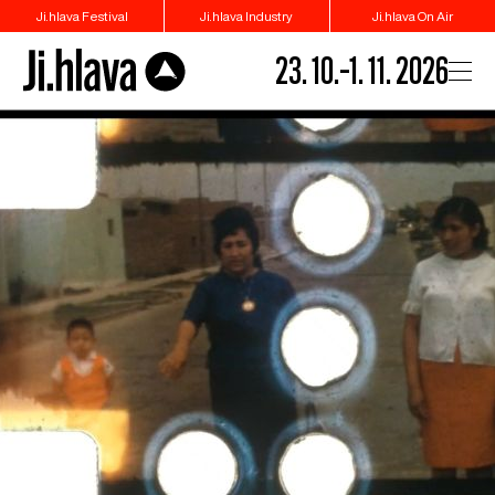
Ji.hlava Festival
Ji.hlava Industry
Ji.hlava On Air
23. 10.–1. 11. 2026