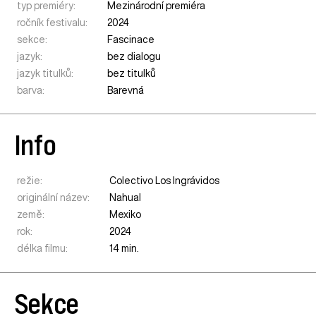
typ premiéry:
Mezinárodní premiéra
ročník festivalu:
2024
sekce:
Fascinace
jazyk:
bez dialogu
jazyk titulků:
bez titulků
barva:
Barevná
Info
režie:
Colectivo Los Ingrávidos
originální název:
Nahual
země:
Mexiko
rok:
2024
délka filmu:
14 min.
Sekce