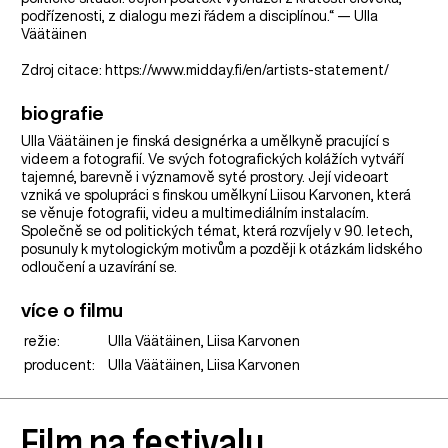
podřízenosti, z dialogu mezi řádem a disciplínou.“ — Ulla
Väätäinen
Zdroj citace: https://www.midday.fi/en/artists-statement/
biografie
Ulla Väätäinen je finská designérka a umělkyně pracující s
videem a fotografií. Ve svých fotografických kolážích vytváří
tajemné, barevně i významově syté prostory. Její videoart
vzniká ve spolupráci s finskou umělkyní Liisou Karvonen, která
se věnuje fotografii, videu a multimediálním instalacím.
Společně se od politických témat, která rozvíjely v 90. letech,
posunuly k mytologickým motivům a později k otázkám lidského
odloučení a uzavírání se.
více o filmu
režie:
Ulla Väätäinen, Liisa Karvonen
producent:
Ulla Väätäinen, Liisa Karvonen
Film na festivalu