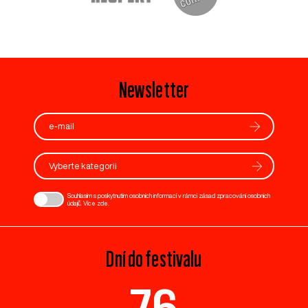
Newsletter
Vyberte kategorii
Souhlasím s poskytnutím osobních informací v rámci zásad zpracování osobních
údajů. Více
zde
.
Dní do festivalu
76