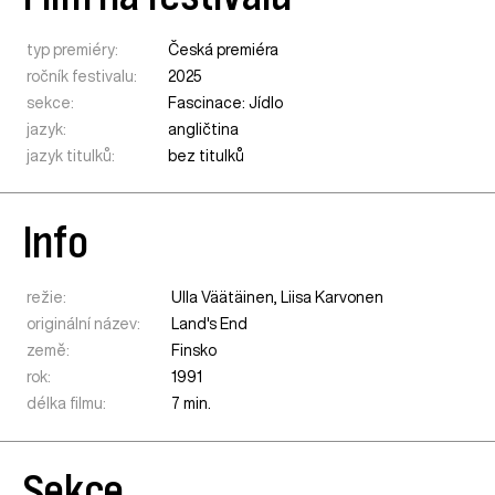
typ premiéry:
Česká premiéra
ročník festivalu:
2025
sekce:
Fascinace: Jídlo
jazyk:
angličtina
jazyk titulků:
bez titulků
Info
režie:
Ulla Väätäinen, Liisa Karvonen
originální název:
Land's End
země:
Finsko
rok:
1991
délka filmu:
7 min.
Sekce