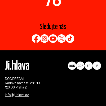
Sledujte nás
DOK
CDF
EP
IF
DOC.DREAM​
Karlovo náměstí 285/19
120 00 Praha 2
info@ji-hlava.cz