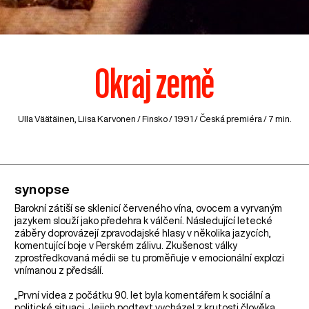
Okraj země
Ulla Väätäinen, Liisa Karvonen /
Finsko
/ 1991 / Česká premiéra / 7 min.
synopse
Barokní zátiší se sklenicí červeného vína, ovocem a vyrvaným
jazykem slouží jako předehra k válčení. Následující letecké
záběry doprovázejí zpravodajské hlasy v několika jazycích,
komentující boje v Perském zálivu. Zkušenost války
zprostředkovaná médii se tu proměňuje v emocionální explozi
vnímanou z předsálí.
„První videa z počátku 90. let byla komentářem k sociální a
politické situaci. Jejich podtext vycházel z krutosti člověka,