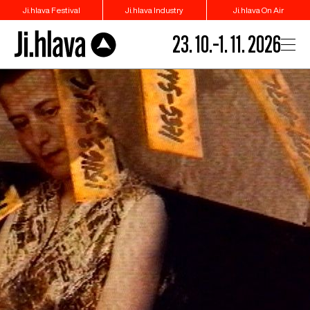
Ji.hlava Festival
Ji.hlava Industry
Ji.hlava On Air
23. 10.–1. 11. 2026