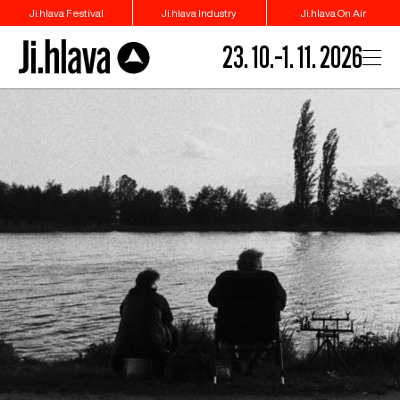
Ji.hlava Festival
Ji.hlava Industry
Ji.hlava On Air
23. 10.–1. 11. 2026