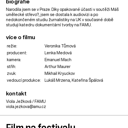
biografie
Narodila jsem se v Praze. Díky opakované účasti v soutěži Máš
umělecké střevo?, jsem se dostala k audiovizi a po
nedokončeném studiu žurnalistiky na UK v současné době
studuji katedru dokumentární tvorby na FAMU.
více o filmu
režie:
Veronika Tůmová
producent:
Lenka Medová
kamera:
Emanuel Mach
střih:
Arthur Maurer
zvuk:
Mikhail Kryuckov
vedoucí produkce:
Lukáš Mrzena, Kateřina Špálová
kontakt
Viola Ježková / FAMU
viola.jezkova@amu.cz
Film na festivalu