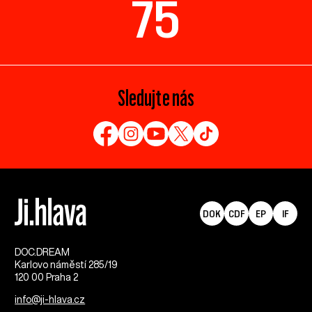
75
Sledujte nás
DOK
CDF
EP
IF
DOC.DREAM​
Karlovo náměstí 285/19
120 00 Praha 2
info@ji-hlava.cz