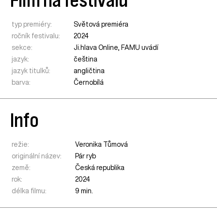
typ premiéry:
Světová premiéra
ročník festivalu:
2024
sekce:
Ji.hlava Online
,
FAMU uvádí
jazyk:
čeština
jazyk titulků:
angličtina
barva:
Černobílá
Info
režie:
Veronika Tůmová
originální název:
Pár ryb
země:
Česká republika
rok:
2024
délka filmu:
9 min.