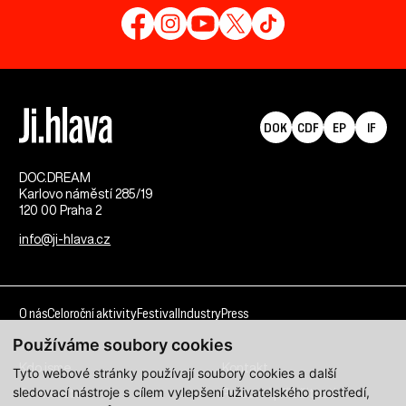
DOK
CDF
EP
IF
DOC.DREAM​
Karlovo náměstí 285/19
120 00 Praha 2
info@ji-hlava.cz
O nás
Celoroční aktivity
Festival
Industry
Press
Používáme soubory cookies
Kdo jsme
Kontakt
Tyto webové stránky používají soubory cookies a další
sledovací nástroje s cílem vylepšení uživatelského prostředí,
Partnerství
Pracovní příležitosti