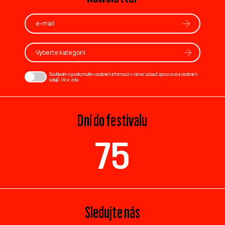
Vyberte kategorii
Souhlasím s poskytnutím osobních informací v rámci zásad zpracování osobních
údajů. Více
zde
.
Dní do festivalu
75
Sledujte nás