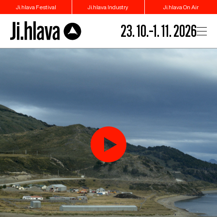
Ji.hlava Festival
Ji.hlava Industry
Ji.hlava On Air
23. 10.–1. 11. 2026