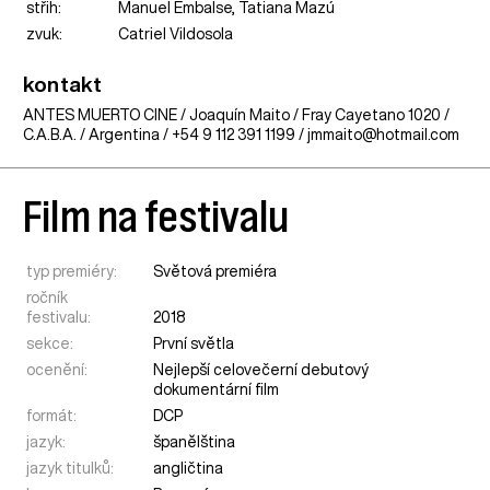
střih:
Manuel Embalse, Tatiana Mazú
zvuk:
Catriel Vildosola
kontakt
ANTES MUERTO CINE / Joaquín Maito / Fray Cayetano 1020 /
C.A.B.A. / Argentina / +54 9 112 391 1199 / jmmaito@hotmail.com
Film na festivalu
typ premiéry:
Světová premiéra
ročník
festivalu:
2018
sekce:
První světla
ocenění:
Nejlepší celovečerní debutový
dokumentární film
formát:
DCP
jazyk:
španělština
jazyk titulků:
angličtina