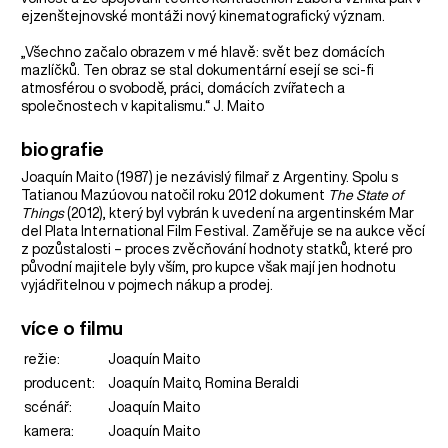
ejzenštejnovské montáži nový kinematografický význam.
„Všechno začalo obrazem v mé hlavě: svět bez domácích
mazlíčků. Ten obraz se stal dokumentární esejí se sci-fi
atmosférou o svobodě, práci, domácích zvířatech a
společnostech v kapitalismu.“ J. Maito
biografie
Joaquín Maito (1987) je nezávislý filmař z Argentiny. Spolu s
Tatianou Mazúovou natočil roku 2012 dokument
The State of
Things
(2012), který byl vybrán k uvedení na argentinském Mar
del Plata International Film Festival. Zaměřuje se na aukce věcí
z pozůstalosti – proces zvěcňování hodnoty statků, které pro
původní majitele byly vším, pro kupce však mají jen hodnotu
vyjádřitelnou v pojmech nákup a prodej.
více o filmu
režie:
Joaquín Maito
producent:
Joaquín Maito, Romina Beraldi
scénář:
Joaquín Maito
kamera:
Joaquín Maito