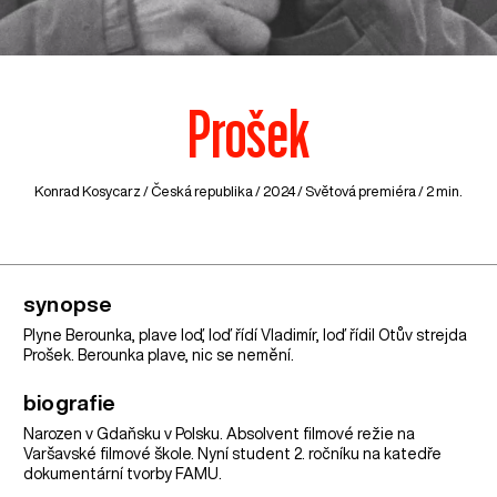
Prošek
Konrad Kosycarz /
Česká republika
/ 2024 / Světová premiéra / 2 min.
synopse
Plyne Berounka, plave loď, loď řídí Vladimír, loď řídil Otův strejda
Prošek. Berounka plave, nic se nemění.
biografie
Narozen v Gdaňsku v Polsku. Absolvent filmové režie na
Varšavské filmové škole. Nyní student 2. ročníku na katedře
dokumentární tvorby FAMU.