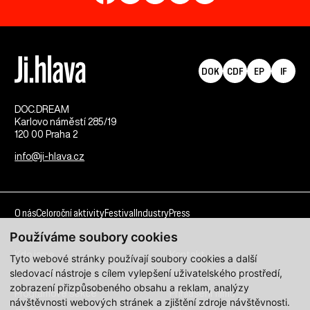
DOK
CDF
EP
IF
DOC.DREAM​
Karlovo náměstí 285/19
120 00 Praha 2
info@ji-hlava.cz
O nás
Celoroční aktivity
Festival
Industry
Press
Používáme soubory cookies
Kdo jsme
Kontakt
Tyto webové stránky používají soubory cookies a další
sledovací nástroje s cílem vylepšení uživatelského prostředí,
Partnerství
Pracovní příležitosti
zobrazení přizpůsobeného obsahu a reklam, analýzy
Programové sekce
Přihlášení filmu
návštěvnosti webových stránek a zjištění zdroje návštěvnosti.