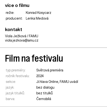
více o filmu
režie:
Konrad Kosycarz
producent:
Lenka Medová
kontakt
Viola Ježková / FAMU
viola.jezkova@amu.cz
Film na festivalu
typ premiéry:
Světová premiéra
ročník festivalu:
2024
sekce:
Ji.hlava Online
,
FAMU uvádí
jazyk:
bez dialogu
jazyk titulků:
bez titulků
barva:
Černobílá