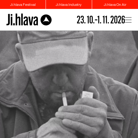
Ji.hlava Festival
Ji.hlava Industry
Ji.hlava On Air
23. 10.–1. 11. 2026