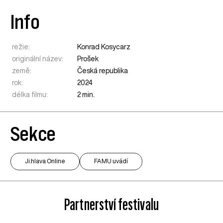
Info
režie:
Konrad Kosycarz
originální název:
Prošek
země:
Česká republika
rok:
2024
délka filmu:
2 min.
Sekce
Ji.hlava Online
FAMU uvádí
Partnerství festivalu