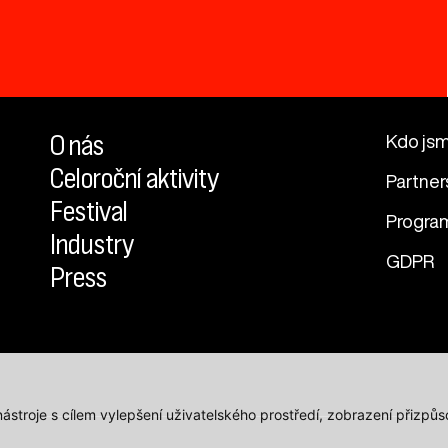
O nás
Kdo js
Celoroční aktivity
Partner
Festival
Progra
Industry
GDPR
Press
 nástroje s cílem vylepšení uživatelského prostředí, zobrazení přiz