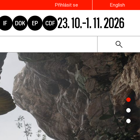
Přihlásit se
English
23. 10.–1. 11. 2026
IF
DOK
EP
CDF