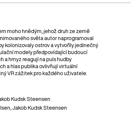
ákem moho hnědým, jehož druh ze země
í animovaného světa autor naprogramoval
by kolonizovaly ostrov a vytvořily jedinečný
ulační modely předpovídající budoucí
ch a hmyz reagují na puls hudby
a hlas publika ovlivňují virtuální
ný VR zážitek pro každého uživatele.
akob Kudsk Steensen
elsen, Jakob Kudsk Steensen