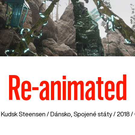
Re-animated
 Kudsk Steensen /
Dánsko
,
Spojené státy
/ 2018 /