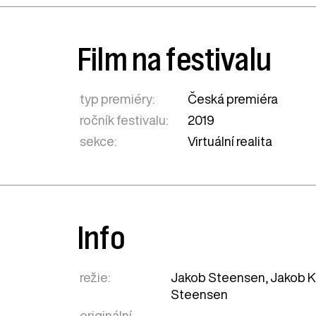
Film na festivalu
typ premiéry:
Česká premiéra
ročník festivalu:
2019
sekce:
Virtuální realita
Info
režie:
Jakob Steensen, Jakob 
Steensen
originální