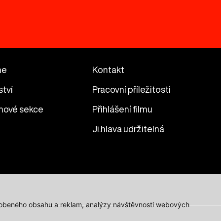
me
Kontakt
ství
Pracovní příležitosti
mové sekce
Přihlášení filmu
Ji.hlava udržitelná
působeného obsahu a reklam, analýzy návštěvnosti webových