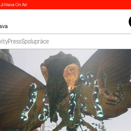
Ji.hlava On Air
lava
vity
Press
Spolupráce