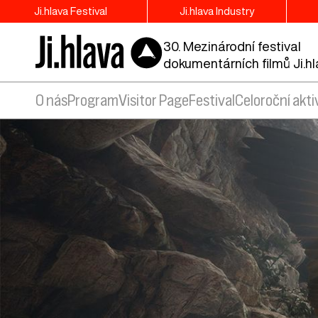
Ji.hlava Festival
Ji.hlava Industry
30. Mezinárodní festival
dokumentárních filmů Ji.h
O nás
Program
Visitor Page
Festival
Celoroční akti