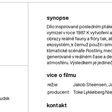
synopse
Dílo inspirované posledním pt
vymizel v roce 1987. K vytvořen
obrazy reálné fauny a flóry tak, a
ekosystém, k čemuž použil i sim
klimatické scénáře. Rostliny, me
generované v reálném čase a dech 
atmosféru. Výsledkem je jedineč
více o filmu
režie:
Jakob Steensen, J
producent:
Toke Lykkeberg Ni
Kudsk
kontakt