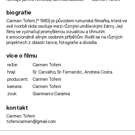
biografie
Carmen Tofeni (* 1983) je původem rumunská filmařka, která ve
své tvorbě ráda osciluje mezi různými uměleckými žánry. Její
filmy se vyznačují promyšlenou vizualitou a tíhnutím
k emocionálně silným osobním příběhům. Podílí se na různých
projektech z oblasti tance, fotografie a divadla.
více o filmu
režie:
Carmen Tofeni
hrají:
Sr. Carvalho, Sr. Fernando , Andreia Costa
producent:
Carmen Tofeni
kamera:
Carmen Tofeni
zvuk:
Gianmarco Caramia
kontakt
Carmen Tofeni
tofenicarmen@gmail.com