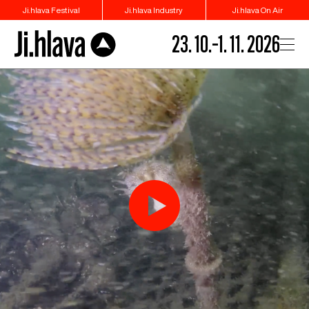
Ji.hlava Festival
Ji.hlava Industry
Ji.hlava On Air
23. 10.–1. 11. 2026