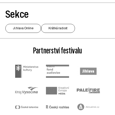
Sekce
Ji.hlava Online
Krátká radost
Partnerství festivalu