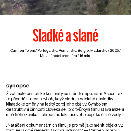
Sladké a slané
Carmen Tofeni /
Portugalsko
,
Rumunsko
,
Belgie
,
Maďarsko
/ 2025 /
Mezinárodní premiéra / 16 min.
synopse
Život malé přímořské komunity se mění k nepoznání. Aspoň tak
to připadá starému rybáři, když sleduje neblahé následky
klimatické změny na letitý zdroj jeho obživy. Symbolem
destruktivní činnosti člověka se i pro tvůrkyni filmu stává mizení
mořského koníka – přírodního lakmusového papírku čisté vody.
„Natáčení dokumentárních filmů je pro mě jako měnit objektivy,
formuje jak mé řemeslo, tak mou lidskost.“ — Carmen Tofeni