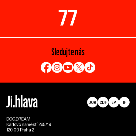
77
Sledujte nás
DOK
CDF
EP
IF
DOC.DREAM​
Karlovo náměstí 285/19
120 00 Praha 2