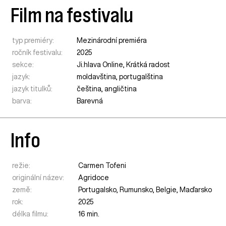
Film na festivalu
typ premiéry:
Mezinárodní premiéra
ročník festivalu:
2025
sekce:
Ji.hlava Online
,
Krátká radost
jazyk:
moldavština, portugalština
jazyk titulků:
čeština, angličtina
barva:
Barevná
Info
režie:
Carmen Tofeni
originální název:
Agridoce
země:
Portugalsko
,
Rumunsko
,
Belgie
,
Maďarsko
rok:
2025
délka filmu:
16 min.