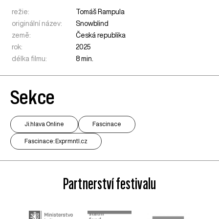
režie:
Tomáš Rampula
originální název:
Snowblind
země:
Česká republika
rok:
2025
délka filmu:
8 min.
Sekce
Ji.hlava Online
Fascinace
Fascinace: Exprmntl.cz
Partnerství festivalu