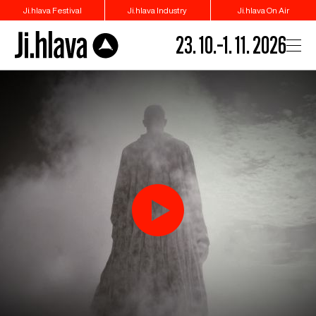
Ji.hlava Festival
Ji.hlava Industry
Ji.hlava On Air
23. 10.–1. 11. 2026