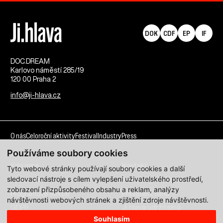
DOK
CDF
EP
IF
DOC.DREAM​
Karlovo náměstí 285/19
120 00 Praha 2
info@ji-hlava.cz
O nás
Celoroční aktivity
Festival
Industry
Press
Používáme soubory cookies
Kdo jsme
Kontakt
Tyto webové stránky používají soubory cookies a další
sledovací nástroje s cílem vylepšení uživatelského prostředí,
Partnerství
Pracovní příležitosti
zobrazení přizpůsobeného obsahu a reklam, analýzy
Programové sekce
Přihlášení filmu
návštěvnosti webových stránek a zjištění zdroje návštěvnosti.
GDPR
Ji.hlava udržitelná
Souhlasím