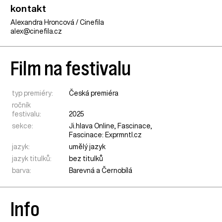
kontakt
Alexandra Hroncová / Cinefila
alex@cinefila.cz
Film na festivalu
typ premiéry:
Česká premiéra
ročník
festivalu:
2025
sekce:
Ji.hlava Online
,
Fascinace
,
Fascinace: Exprmntl.cz
jazyk:
umělý jazyk
jazyk titulků:
bez titulků
barva:
Barevná a Černobílá
Info