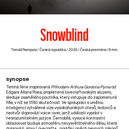
Snowblind
Tomáš Rampula /
Česká republika
/ 2025 / Česká premiéra / 8 min.
synopse
Temná férie inspirovaná
Příhodami Arthura Gordona Pyma
od
Edgara Allana Poea, propletená lovecraftovskými aluzemi,
sleduje osamělého poutníka, který vstupuje do zapomenuté
říše, v níž se tříští skutečnost. Ve spolupráci s umělou
inteligencí vytvářené vize vysokohorských útesů, ledovců a
nestvůr doprovází voice-over, jenž události vypráví v
nesrozumitelném jazyce. Černobílá, vysoce kontrastní
obrazovost buduje atmosféru nevysvětlitelného děsu, která
doprovází, slovy Lovecrafta, „porážku oněch pevných zákonů