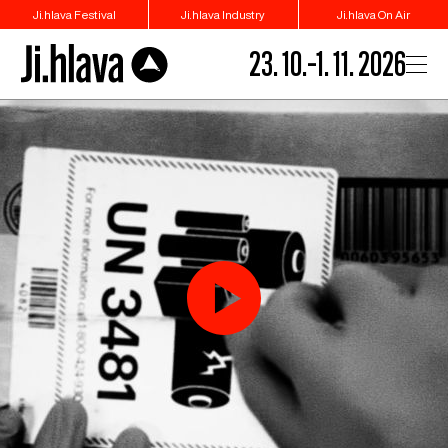
Ji.hlava Festival
Ji.hlava Industry
Ji.hlava On Air
23. 10.–1. 11. 2026