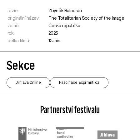
režie:
Zbyněk Baladrán
originální název:
The Totalitarian Society of the Image
země:
Česká republika
rok:
2025
délka filmu:
13 min.
Sekce
Ji.hlava Online
Fascinace: Exprmntl.cz
Partnerství festivalu