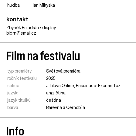
hudba:
Ian Mikyska
kontakt
Zbyněk Baladrán / display
bldrn@email.cz
Film na festivalu
typ premiéry:
Světová premiéra
ročník festivalu:
2025
sekce:
Ji.hlava Online
,
Fascinace: Exprmntl.cz
jazyk:
angličtina
jazyk titulků:
čeština
barva:
Barevná a Černobílá
Info