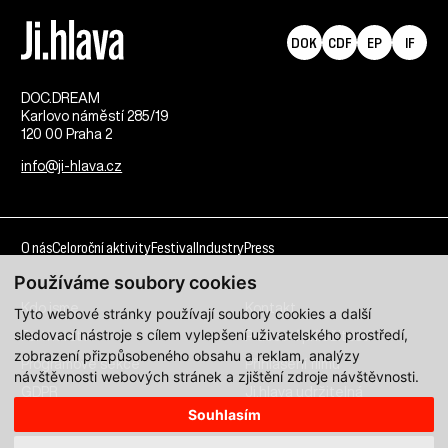
DOK
CDF
EP
IF
DOC.DREAM​
Karlovo náměstí 285/19
120 00 Praha 2
info@ji-hlava.cz
O nás
Celoroční aktivity
Festival
Industry
Press
Používáme soubory cookies
Kdo jsme
Kontakt
Tyto webové stránky používají soubory cookies a další
sledovací nástroje s cílem vylepšení uživatelského prostředí,
Partnerství
Pracovní příležitosti
zobrazení přizpůsobeného obsahu a reklam, analýzy
Programové sekce
Přihlášení filmu
návštěvnosti webových stránek a zjištění zdroje návštěvnosti.
GDPR
Ji.hlava udržitelná
Souhlasím