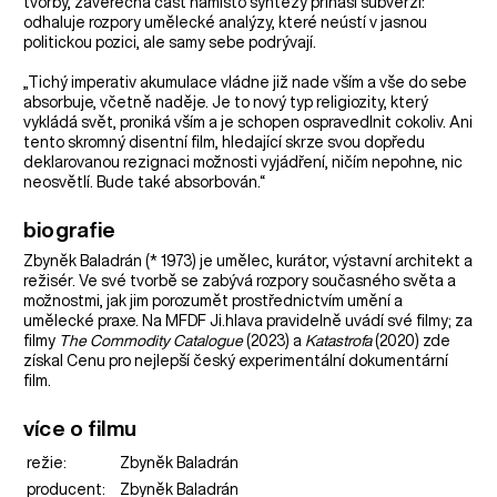
tvorby, závěrečná část namísto syntézy přináší subverzi:
odhaluje rozpory umělecké analýzy, které neústí v jasnou
politickou pozici, ale samy sebe podrývají.
„Tichý imperativ akumulace vládne již nade vším a vše do sebe
absorbuje, včetně naděje. Je to nový typ religiozity, který
vykládá svět, proniká vším a je schopen ospravedlnit cokoliv. Ani
tento skromný disentní film, hledající skrze svou dopředu
deklarovanou rezignaci možnosti vyjádření, ničím nepohne, nic
neosvětlí. Bude také absorbován.“
biografie
Zbyněk Baladrán (* 1973) je umělec, kurátor, výstavní architekt a
režisér. Ve své tvorbě se zabývá rozpory současného světa a
možnostmi, jak jim porozumět prostřednictvím umění a
umělecké praxe. Na MFDF Ji.hlava pravidelně uvádí své filmy; za
filmy
The Commodity Catalogue
(2023) a
Katastrofa
(2020) zde
získal Cenu pro nejlepší český experimentální dokumentární
film.
více o filmu
režie:
Zbyněk Baladrán
producent:
Zbyněk Baladrán