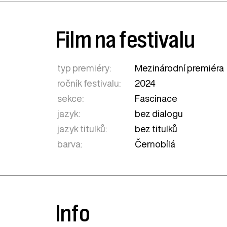
Film na festivalu
typ premiéry:
Mezinárodní premiéra
ročník festivalu:
2024
sekce:
Fascinace
jazyk:
bez dialogu
jazyk titulků:
bez titulků
barva:
Černobílá
Info