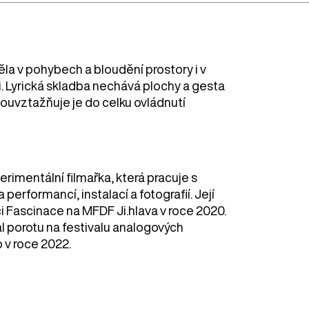
a v pohybech a bloudění prostory i v
mi. Lyrická skladba nechává plochy a gesta
souvztažňuje je do celku ovládnutí
perimentální filmařka, která pracuje s
erformancí, instalací a fotografií. Její
i Fascinace na MFDF Ji.hlava v roce 2020.
al porotu na festivalu analogových
 v roce 2022.