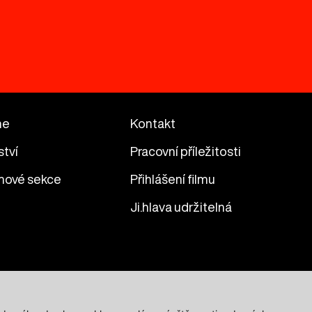
me
Kontakt
ství
Pracovní příležitosti
mové sekce
Přihlášení filmu
Ji.hlava udržitelná