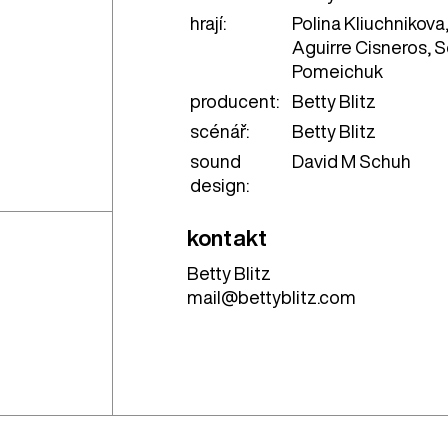
hrají:
Polina Kliuchnikova,
Aguirre Cisneros, 
Pomeichuk
producent:
Betty Blitz
scénář:
Betty Blitz
sound
David M Schuh
design:
kontakt
Betty Blitz
mail@bettyblitz.com