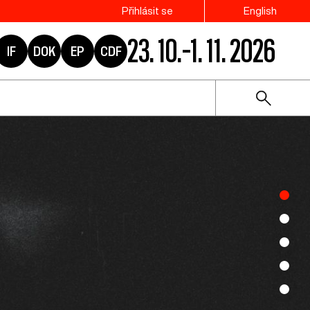
Přihlásit se
English
23. 10.–1. 11. 2026
IF
DOK
EP
CDF