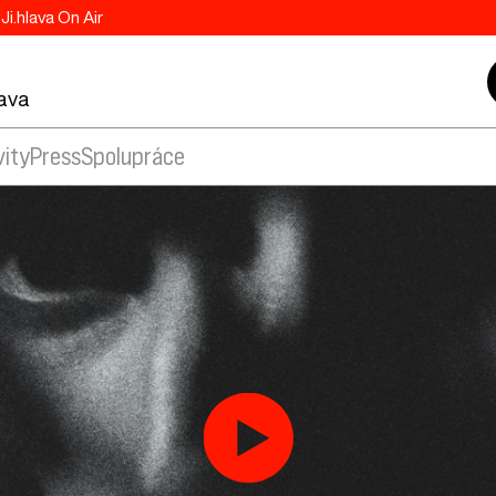
Ji.hlava On Air
lava
vity
Press
Spolupráce