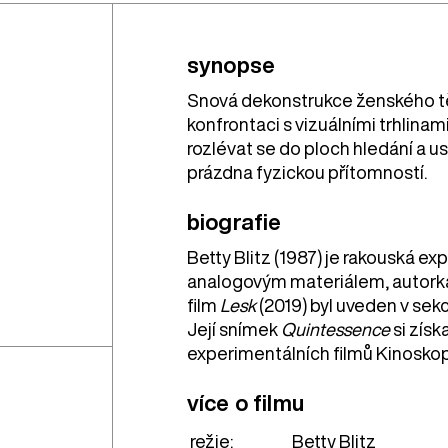
synopse
Snová dekonstrukce ženského těl
konfrontaci s vizuálními trhlina
rozlévat se do ploch hledání a u
prázdna fyzickou přítomností.
biografie
Betty Blitz (1987) je rakouská ex
analogovým materiálem, autorka p
film
Lesk
(2019) byl uveden v sekc
Její snímek
Quintessence
si získ
experimentálních filmů Kinoskop
více o filmu
režie:
Betty Blitz