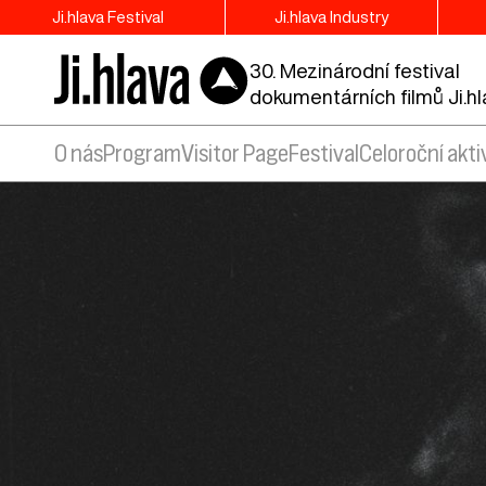
Ji.hlava Festival
Ji.hlava Industry
30. Mezinárodní festival
dokumentárních filmů Ji.h
O nás
Program
Visitor Page
Festival
Celoroční akti