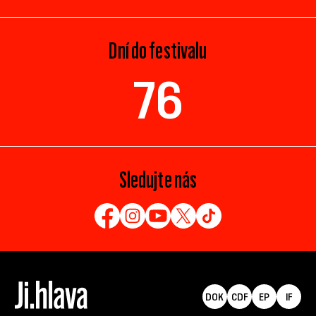
Dní do festivalu
76
Sledujte nás
DOK
CDF
EP
IF