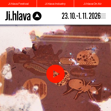
Ji.hlava Festival
Ji.hlava Industry
Ji.hlava On Air
23. 10.–1. 11. 2026