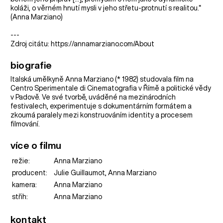
koláži, o věrném hnutí mysli v jeho střetu-protnutí s realitou.“
(Anna Marziano)
---
Zdroj citátu: https://annamarziano.com/About
biografie
Italská umělkyně Anna Marziano (* 1982) studovala film na
Centro Sperimentale di Cinematografia v Římě a politické vědy
v Padově. Ve své tvorbě, uváděné na mezinárodních
festivalech, experimentuje s dokumentárním formátem a
zkoumá paralely mezi konstruováním identity a procesem
filmování.
více o filmu
režie:
Anna Marziano
producent:
Julie Guillaumot, Anna Marziano
kamera:
Anna Marziano
střih:
Anna Marziano
kontakt