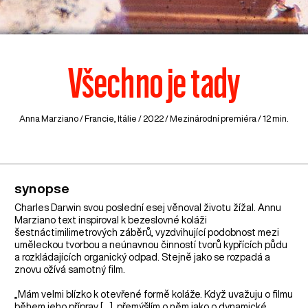
Všechno je tady
Anna Marziano /
Francie
,
Itálie
/ 2022 / Mezinárodní premiéra / 12 min.
synopse
Charles Darwin svou poslední esej věnoval životu žížal. Annu
Marziano text inspiroval k bezeslovné koláži
šestnáctimilimetrových záběrů, vyzdvihující podobnost mezi
uměleckou tvorbou a neúnavnou činností tvorů kypřících půdu
a rozkládajících organický odpad. Stejně jako se rozpadá a
znovu ožívá samotný film.
„Mám velmi blízko k otevřené formě koláže. Když uvažuju o filmu
během jeho příprav [...], přemýšlím o něm jako o dynamické