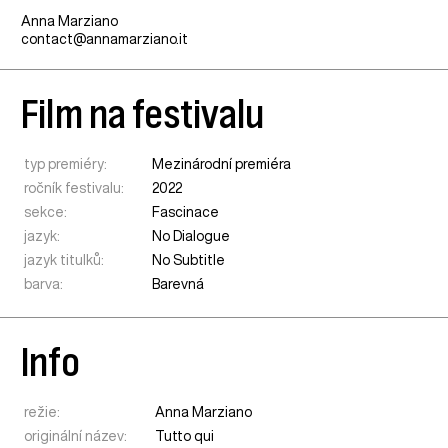
Anna Marziano
contact@annamarziano.it
Film na festivalu
typ premiéry:
Mezinárodní premiéra
ročník festivalu:
2022
sekce:
Fascinace
jazyk:
No Dialogue
jazyk titulků:
No Subtitle
barva:
Barevná
Info
režie:
Anna Marziano
originální název:
Tutto qui