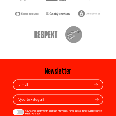
Newsletter
Vyberte kategorii
Souhlasím s poskytnutím osobních informací v rámci zásad zpracování osobních
údajů. Více
zde
.