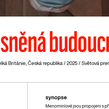
esněná budouc
lká Británie
,
Česká republika
/ 2025 / Světová prem
synopse
Menominíové jsou propojeni s př