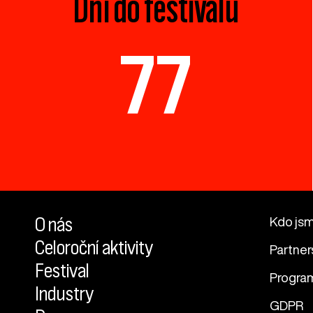
Dní do festivalu
77
O nás
Kdo js
Celoroční aktivity
Partner
Festival
Progra
Industry
GDPR