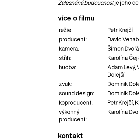
Zalesněná budoucnost
je jeho c
více o filmu
režie:
Petr Krejčí
producent:
David Venab
kamera:
Šimon Dvoř
střih:
Karolína Čej
hudba:
Adam Levý, 
Dolejší
zvuk:
Dominik Dole
sound design:
Dominik Dole
koproducent:
Petr Krejčí, 
výkonný
Karolína Dvo
producent:
kontakt