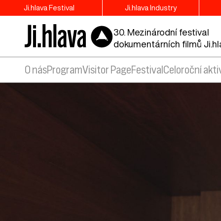
Ji.hlava Festival
Ji.hlava Industry
30. Mezinárodní festival
dokumentárních filmů Ji.h
O nás
Program
Visitor Page
Festival
Celoroční akti