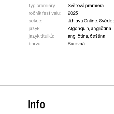
typ premiéry:
Světová premiéra
ročník festivalu:
2025
sekce:
Ji.hlava Online
,
Svědec
jazyk:
Algonquin, angličtina
jazyk titulků:
angličtina, čeština
barva:
Barevná
Info