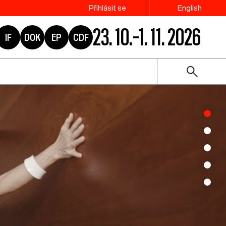
Přihlásit se
English
23. 10.–1. 11. 2026
IF
DOK
EP
CDF