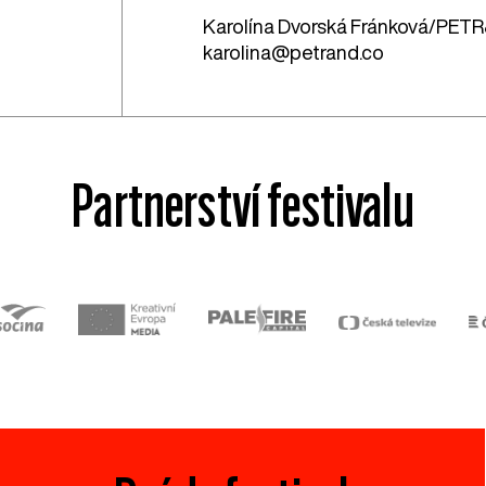
Karolína Dvorská Fránková/PET
karolina@petrand.co
Partnerství festivalu