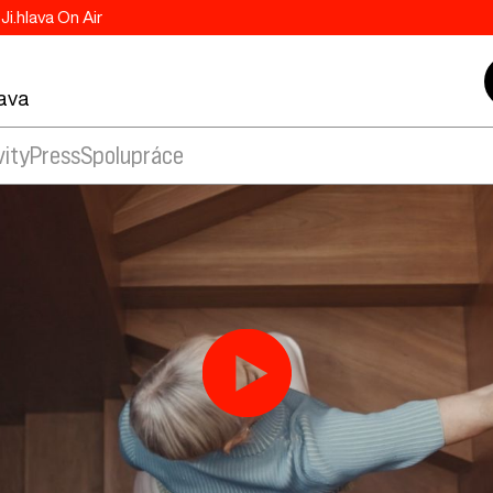
Ji.hlava On Air
lava
vity
Press
Spolupráce