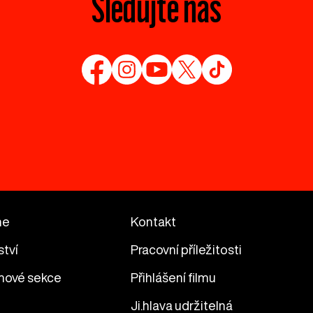
Sledujte nás
me
Kontakt
ství
Pracovní příležitosti
mové sekce
Přihlášení filmu
Ji.hlava udržitelná