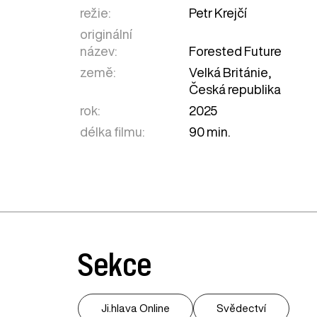
režie:
Petr Krejčí
originální
název:
Forested Future
země:
Velká Británie
,
Česká republika
rok:
2025
délka filmu:
90 min.
Sekce
Ji.hlava Online
Svědectví