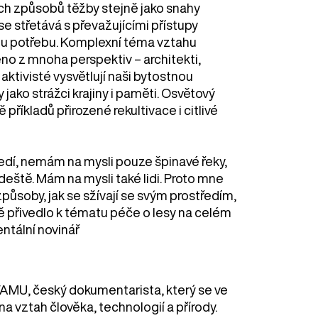
ích způsobů těžby stejně jako snahy
e střetává s převažujícími přístupy
kou potřebu. Komplexní téma vztahu
eno z mnoha perspektiv – architekti,
aktivisté vysvětlují naši bytostnou
 jako strážci krajiny i paměti. Osvětový
říkladů přirozené rekultivace i citlivé
ředí, nemám na mysli pouze špinavé řeky,
eště. Mám na mysli také lidi. Proto mne
 způsoby, jak se sžívají se svým prostředím,
ně přivedlo k tématu péče o lesy na celém
ntální novinář
t FAMU, český dokumentarista, který se ve
 vztah člověka, technologií a přírody.