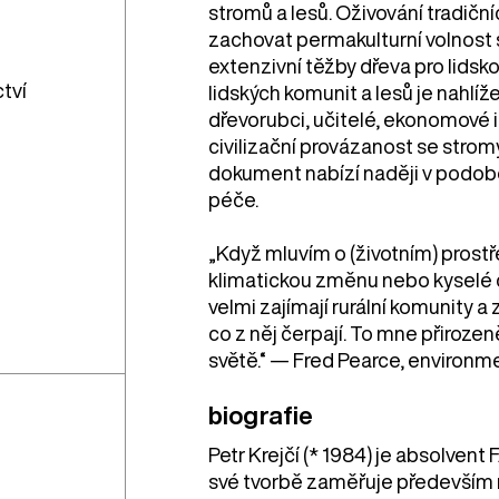
stromů a lesů. Oživování tradičn
zachovat permakulturní volnost s
extenzivní těžby dřeva pro lids
tví
lidských komunit a lesů je nahlíž
dřevorubci, učitelé, ekonomové i 
civilizační provázanost se stromy
dokument nabízí naději v podobě p
péče.
„Když mluvím o (životním) prost
klimatickou změnu nebo kyselé d
velmi zajímají rurální komunity a
co z něj čerpají. To mne přiroze
světě.“ — Fred Pearce, environme
biografie
Petr Krejčí (* 1984) je absolven
své tvorbě zaměřuje především na