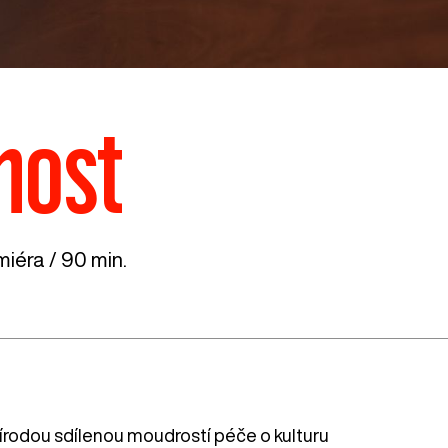
nost
iéra / 90 min.
írodou sdílenou moudrostí péče o kulturu