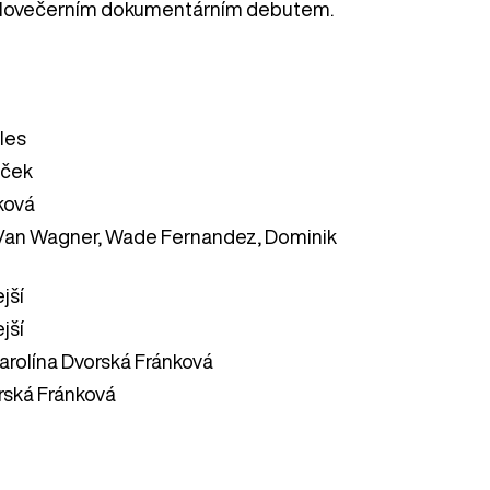
elovečerním dokumentárním debutem.
les
áček
ková
Van Wagner, Wade Fernandez, Dominik
jší
jší
Karolína Dvorská Fránková
rská Fránková