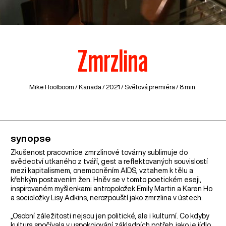
Zmrzlina
Mike Hoolboom /
Kanada
/ 2021 / Světová premiéra / 8 min.
synopse
Zkušenost pracovnice zmrzlinové továrny sublimuje do
svědectví utkaného z tváří, gest a reflektovaných souvislostí
mezi kapitalismem, onemocněním AIDS, vztahem k tělu a
křehkým postavením žen. Hněv se v tomto poetickém eseji,
inspirovaném myšlenkami antropoložek Emily Martin a Karen Ho
a socioložky Lisy Adkins, nerozpouští jako zmrzlina v ústech.
„Osobní záležitosti nejsou jen politické, ale i kulturní. Co kdyby
kultura spočívala v uspokojování základních potřeb, jako je jídlo