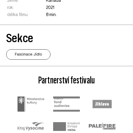
země:
Kanada
rok:
2021
délka filmu:
8 min.
Sekce
Fascinace: Jídlo
Partnerství festivalu