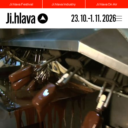
Ji.hlava Festival
Ji.hlava Industry
Ji.hlava On Air
23. 10.–1. 11. 2026