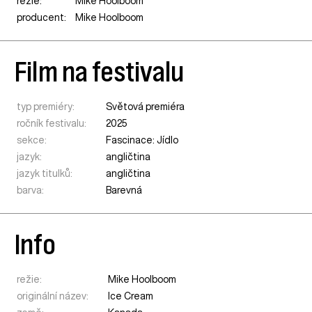
režie:
Mike Hoolboom
producent:
Mike Hoolboom
Film na festivalu
typ premiéry:
Světová premiéra
ročník festivalu:
2025
sekce:
Fascinace: Jídlo
jazyk:
angličtina
jazyk titulků:
angličtina
barva:
Barevná
Info
režie:
Mike Hoolboom
originální název:
Ice Cream