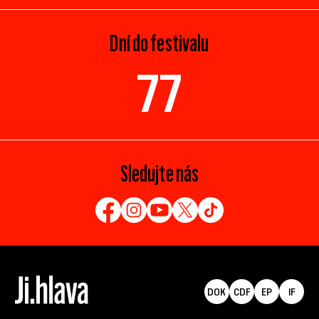
Dní do festivalu
77
Sledujte nás
DOK
CDF
EP
IF