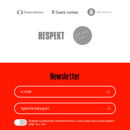
Newsletter
Vyberte kategorii
Souhlasím s poskytnutím osobních informací v rámci zásad zpracování osobních
údajů. Více
zde
.