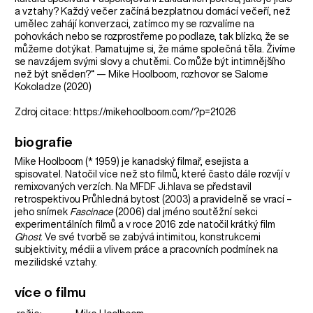
a vztahy? Každý večer začíná bezplatnou domácí večeří, než
umělec zahájí konverzaci, zatímco my se rozvalíme na
pohovkách nebo se rozprostřeme po podlaze, tak blízko, že se
můžeme dotýkat. Pamatujme si, že máme společná těla. Živíme
se navzájem svými slovy a chutěmi. Co může být intimnějšího
než být sněden?“ — Mike Hoolboom, rozhovor se Salome
Kokoladze (2020)
Zdroj citace: https://mikehoolboom.com/?p=21026
biografie
Mike Hoolboom (* 1959) je kanadský filmař, esejista a
spisovatel. Natočil více než sto filmů, které často dále rozvíjí v
remixovaných verzích. Na MFDF Ji.hlava se představil
retrospektivou Průhledná bytost (2003) a pravidelně se vrací –
jeho snímek
Fascinace
(2006) dal jméno soutěžní sekci
experimentálních filmů a v roce 2016 zde natočil krátký film
Ghost
. Ve své tvorbě se zabývá intimitou, konstrukcemi
subjektivity, médii a vlivem práce a pracovních podmínek na
mezilidské vztahy.
více o filmu