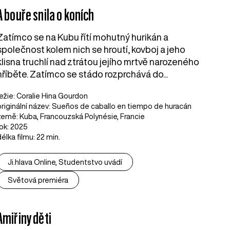
A bouře snila o koních
Zatímco se na Kubu řítí mohutný hurikán a
společnost kolem nich se hroutí, kovboj a jeho
klisna truchlí nad ztrátou jejího mrtvě narozeného
hříběte. Zatímco se stádo rozprchává do...
režie: Coralie Hina Gourdon
originální název: Sueños de caballo en tiempo de huracán
země: Kuba, Francouzská Polynésie, Francie
rok: 2025
délka filmu: 22 min.
Ji.hlava Online, Studentstvo uvádí
Světová premiéra
Amiřiny děti