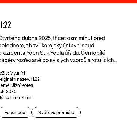
11:22
Čtvrtého dubna 2025, třicet osm minut před
polednem, zbavil korejský ústavní soud
prezidenta Yoon Suk Yeola úřadu. Černobílé
záběry rozřezané do svislých vzorců a rotujících...
režie: Myun Yi
riginální název: 11:22
země: Jižní Korea
rok: 2025
délka filmu: 4 min.
Fascinace
Světová premiéra