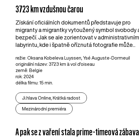
3723 km vzdušnou čarou
Získání oficiálních dokumentů představuje pro
migranty a migrantky vytoužený symbol svobody 
bezpečí. Jak se ale zorientovat v administrativní
labyrintu, kde i špatně oříznutá fotografie může...
režie: Oksana Kobeleva Luyssen, Ysé Auguste-Dormeuil
originální název: 3723 km à vol d'oiseau
země: Belgie
rok: 2024
délka filmu: 15 min.
Ji.hlava Online, Krátká radost
Mezinárodní premiéra
A pak se z vaření stala prime-timeová zábava