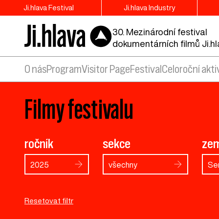
Ji.hlava Festival
Ji.hlava Industry
30. Mezinárodní festival
dokumentárních filmů Ji.h
O nás
Program
Visitor Page
Festival
Celoroční akti
Filmy festivalu
ročník
sekce
ze
2025
všechny
Se
Resetovat filtr