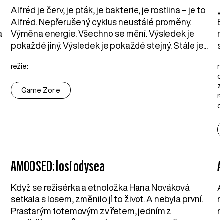
Alfréd je červ, je pták, je bakterie, je rostlina – je to
Alfréd. Nepřerušený cyklus neustálé proměny.
a
Výměna energie. Všechno se mění. Výsledek je
pokaždé jiný. Výsledek je pokaždé stejný. Stále je...
režie:
Game Zone
AMOOSED: losí odysea
Když se režisérka a etnoložka Hana Nováková
setkala s losem, změnilo jí to život. A nebyla první.
Prastarým totemovým zvířetem, jedním z