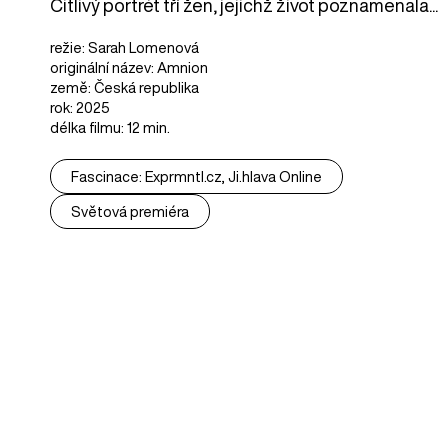
Citlivý portrét tří žen, jejichž život poznamenala...
režie: Sarah Lomenová
originální název: Amnion
země: Česká republika
rok: 2025
délka filmu: 12 min.
Fascinace: Exprmntl.cz, Ji.hlava Online
Světová premiéra