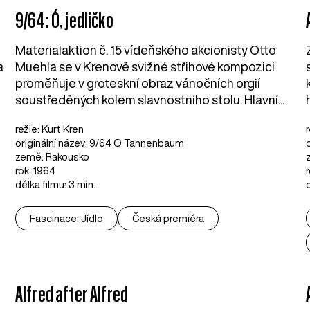
9/64: Ó, jedličko
Materialaktion č. 15 vídeňského akcionisty Otto
a
Muehla se v Krenově svižné střihové kompozici
m
proměňuje v groteskní obraz vánočních orgií
soustředěných kolem slavnostního stolu. Hlavní...
režie: Kurt Kren
originální název: 9/64 O Tannenbaum
země: Rakousko
rok: 1964
délka filmu: 3 min.
Fascinace: Jídlo
Česká premiéra
Alfred after Alfred