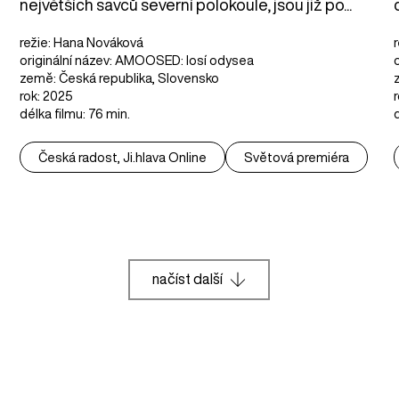
největších savců severní polokoule, jsou již po...
režie: Hana Nováková
originální název: AMOOSED: losí odysea
země: Česká republika, Slovensko
rok: 2025
délka filmu: 76 min.
Česká radost, Ji.hlava Online
Světová premiéra
načíst další