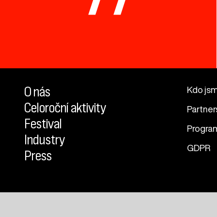
O nás
Kdo js
Celoroční aktivity
Partner
Festival
Progra
Industry
GDPR
Press