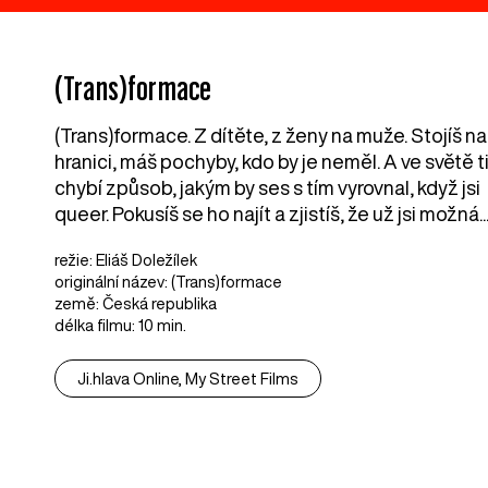
(Trans)formace
(Trans)formace. Z dítěte, z ženy na muže. Stojíš na
hranici, máš pochyby, kdo by je neměl. A ve světě t
chybí způsob, jakým by ses s tím vyrovnal, když jsi
queer. Pokusíš se ho najít a zjistíš, že už jsi možná..
režie: Eliáš Doležílek
originální název: (Trans)formace
země: Česká republika
délka filmu: 10 min.
Ji.hlava Online, My Street Films