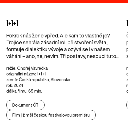
1+1+1
Pokrok nás žene vpřed. Ale kam to vlastně je?
i
Trojice sehrála zásadní roli při stvoření světa,
formuje dialektiku vývoje a ozývá se i v našem
.
váhání – ano, ne, nevím. Tři postavy, nesoucí tuto...
režie: Ondřej Vavrečka
originální název: 1+1+1
o
země: Česká republika, Slovensko
rok: 2024
délka filmu: 65 min.
Dokument ČT
Film již měl českou festivalovou premiéru