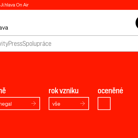
Ji.hlava On Air
lava
vity
Press
Spolupráce
mě
rok vzniku
oceněné
negal
vše