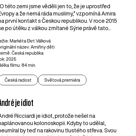
„O této zemi jsme věděli jen to, že je uprostřed
Evropy a že nemá ráda muslimy,“ vzpomíná Amira
na první kontakt s Českou republikou. V roce 2015
se po útěku z válkou zmítané Sýrie právě tato...
režie: Markéta Ekrt Válková
originální název: Amiřiny děti
země: Česká republika
rok: 2025
délka filmu: 84 min.
Česká radost
Světová premiéra
André je idiot
André Ricciardi je idiot, protože nešel na
naplánovanou kolonoskopii. Kdyby to udělal,
neumíral by teď na rakovinu tlustého střeva. Svou