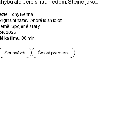
chybu ale bere s nadhledem. Stejně jako...
režie: Tony Benna
originální název: André Is an Idiot
země: Spojené státy
rok: 2025
délka filmu: 88 min.
Souhvězdí
Česká premiéra