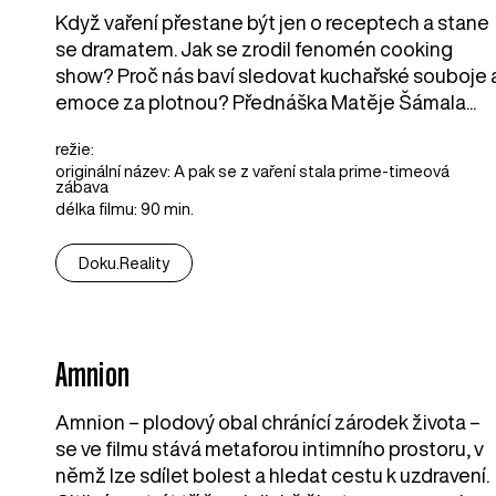
Když vaření přestane být jen o receptech a stane
se dramatem. Jak se zrodil fenomén cooking
show? Proč nás baví sledovat kuchařské souboje 
emoce za plotnou? Přednáška Matěje Šámala...
režie:
originální název: A pak se z vaření stala prime-timeová
zábava
délka filmu: 90 min.
Doku.Reality
Amnion
Amnion – plodový obal chránící zárodek života –
se ve filmu stává metaforou intimního prostoru, v
němž lze sdílet bolest a hledat cestu k uzdravení.