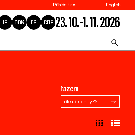
Přihlásit se
English
23. 10.–1. 11. 2026
IF
DOK
EP
CDF
řazení
dle abecedy ↑