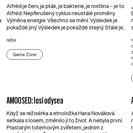
Alfréd je červ, je pták, je bakterie, je rostlina – je to
Alfréd. Nepřerušený cyklus neustálé proměny.
a
Výměna energie. Všechno se mění. Výsledek je
pokaždé jiný. Výsledek je pokaždé stejný. Stále je...
režie:
Game Zone
AMOOSED: losí odysea
Když se režisérka a etnoložka Hana Nováková
setkala s losem, změnilo jí to život. A nebyla první.
Prastarým totemovým zvířetem, jedním z