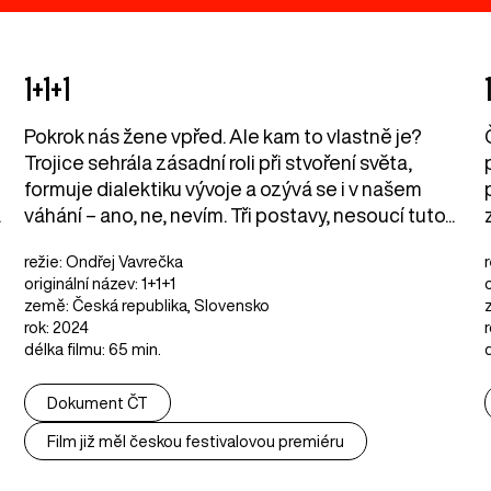
1+1+1
Pokrok nás žene vpřed. Ale kam to vlastně je?
i
Trojice sehrála zásadní roli při stvoření světa,
formuje dialektiku vývoje a ozývá se i v našem
.
váhání – ano, ne, nevím. Tři postavy, nesoucí tuto...
režie: Ondřej Vavrečka
originální název: 1+1+1
o
země: Česká republika, Slovensko
rok: 2024
délka filmu: 65 min.
Dokument ČT
Film již měl českou festivalovou premiéru