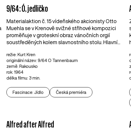
9/64: Ó, jedličko
Materialaktion č. 15 vídeňského akcionisty Otto
a
Muehla se v Krenově svižné střihové kompozici
m
proměňuje v groteskní obraz vánočních orgií
soustředěných kolem slavnostního stolu. Hlavní...
režie: Kurt Kren
originální název: 9/64 O Tannenbaum
země: Rakousko
rok: 1964
délka filmu: 3 min.
Fascinace: Jídlo
Česká premiéra
Alfred after Alfred