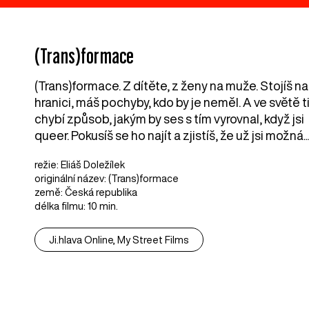
(Trans)formace
(Trans)formace. Z dítěte, z ženy na muže. Stojíš na
hranici, máš pochyby, kdo by je neměl. A ve světě t
chybí způsob, jakým by ses s tím vyrovnal, když jsi
queer. Pokusíš se ho najít a zjistíš, že už jsi možná..
režie: Eliáš Doležílek
originální název: (Trans)formace
země: Česká republika
délka filmu: 10 min.
Ji.hlava Online, My Street Films