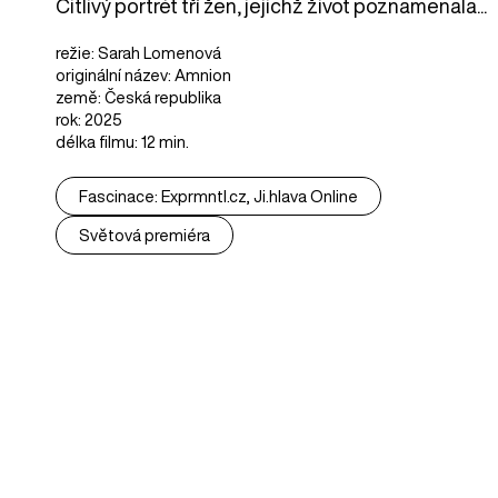
Citlivý portrét tří žen, jejichž život poznamenala...
režie: Sarah Lomenová
originální název: Amnion
země: Česká republika
rok: 2025
délka filmu: 12 min.
Fascinace: Exprmntl.cz, Ji.hlava Online
Světová premiéra