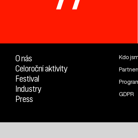
O nás
Kdo js
Celoroční aktivity
Partner
Festival
Progra
Industry
GDPR
Press