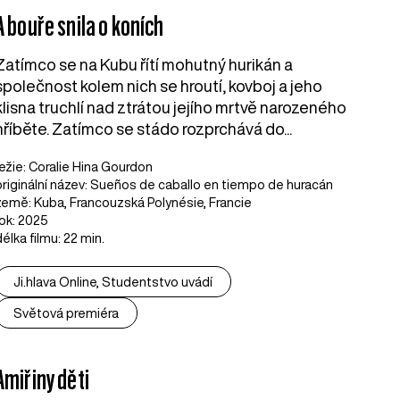
A bouře snila o koních
Zatímco se na Kubu řítí mohutný hurikán a
společnost kolem nich se hroutí, kovboj a jeho
klisna truchlí nad ztrátou jejího mrtvě narozeného
hříběte. Zatímco se stádo rozprchává do...
režie: Coralie Hina Gourdon
originální název: Sueños de caballo en tiempo de huracán
země: Kuba, Francouzská Polynésie, Francie
rok: 2025
délka filmu: 22 min.
Ji.hlava Online, Studentstvo uvádí
Světová premiéra
Amiřiny děti