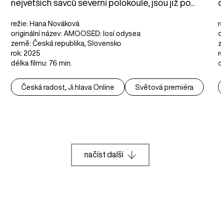
největších savců severní polokoule, jsou již po...
režie: Hana Nováková
originální název: AMOOSED: losí odysea
země: Česká republika, Slovensko
rok: 2025
délka filmu: 76 min.
Česká radost, Ji.hlava Online
Světová premiéra
načíst další