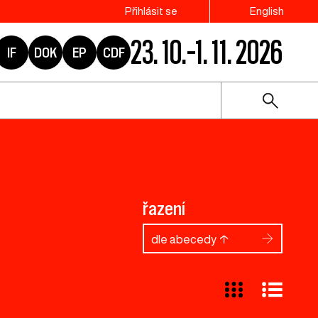
Přihlásit se
English
23. 10.–1. 11. 2026
IF
DOK
EP
CDF
řazení
dle abecedy ↑