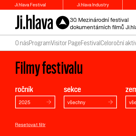
Ji.hlava Festival
Ji.hlava Industry
30. Mezinárodní festival
dokumentárních filmů Ji.h
O nás
Program
Visitor Page
Festival
Celoroční akti
Filmy festivalu
ročník
sekce
ze
2025
všechny
vš
Resetovat filtr