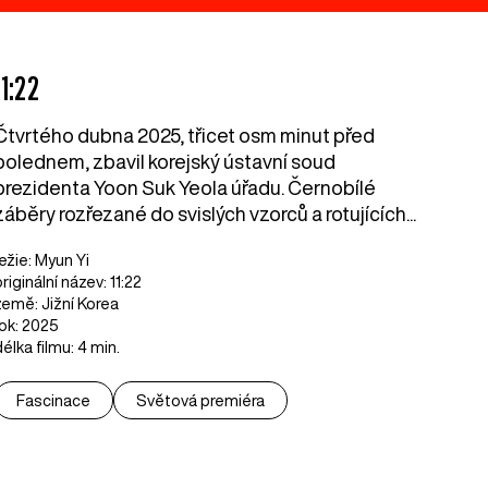
11:22
Čtvrtého dubna 2025, třicet osm minut před
polednem, zbavil korejský ústavní soud
prezidenta Yoon Suk Yeola úřadu. Černobílé
záběry rozřezané do svislých vzorců a rotujících...
režie: Myun Yi
riginální název: 11:22
země: Jižní Korea
rok: 2025
délka filmu: 4 min.
Fascinace
Světová premiéra