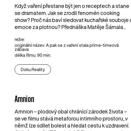
Když vaření přestane být jen o receptech a stane
se dramatem. Jak se zrodil fenomén cooking
show? Proč nás baví sledovat kuchařské souboje 
emoce za plotnou? Přednáška Matěje Šámala...
režie:
originální název: A pak se z vaření stala prime-timeová
zábava
délka filmu: 90 min.
Doku.Reality
Amnion
Amnion – plodový obal chránící zárodek života –
se ve filmu stává metaforou intimního prostoru, v
němž lze sdílet bolest a hledat cestu k uzdravení.