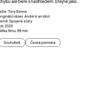
chybu ale bere s nadhledem. Stejně jako...
režie: Tony Benna
originální název: André Is an Idiot
země: Spojené státy
rok: 2025
délka filmu: 88 min.
Souhvězdí
Česká premiéra