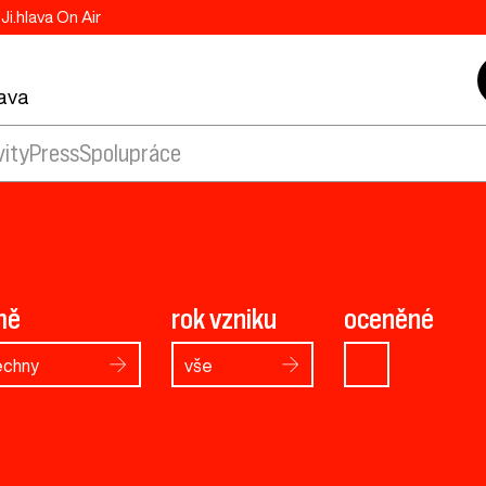
Ji.hlava On Air
lava
vity
Press
Spolupráce
mě
rok vzniku
oceněné
echny
vše