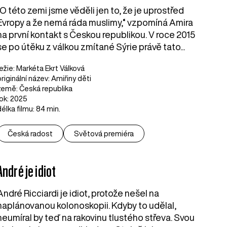
„O této zemi jsme věděli jen to, že je uprostřed
Evropy a že nemá ráda muslimy,“ vzpomíná Amira
na první kontakt s Českou republikou. V roce 2015
se po útěku z válkou zmítané Sýrie právě tato...
režie: Markéta Ekrt Válková
originální název: Amiřiny děti
země: Česká republika
rok: 2025
délka filmu: 84 min.
Česká radost
Světová premiéra
André je idiot
André Ricciardi je idiot, protože nešel na
naplánovanou kolonoskopii. Kdyby to udělal,
neumíral by teď na rakovinu tlustého střeva. Svou