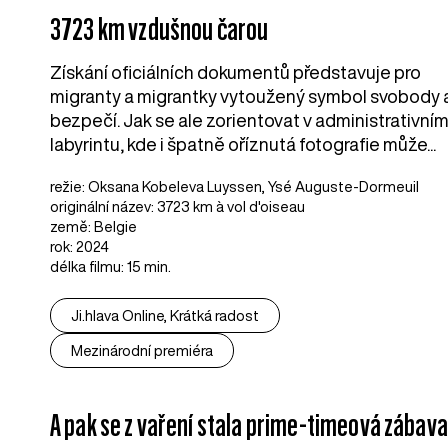
3723 km vzdušnou čarou
Získání oficiálních dokumentů představuje pro
migranty a migrantky vytoužený symbol svobody 
bezpečí. Jak se ale zorientovat v administrativní
labyrintu, kde i špatně oříznutá fotografie může...
režie: Oksana Kobeleva Luyssen, Ysé Auguste-Dormeuil
originální název: 3723 km à vol d'oiseau
země: Belgie
rok: 2024
délka filmu: 15 min.
Ji.hlava Online, Krátká radost
Mezinárodní premiéra
A pak se z vaření stala prime-timeová zábava