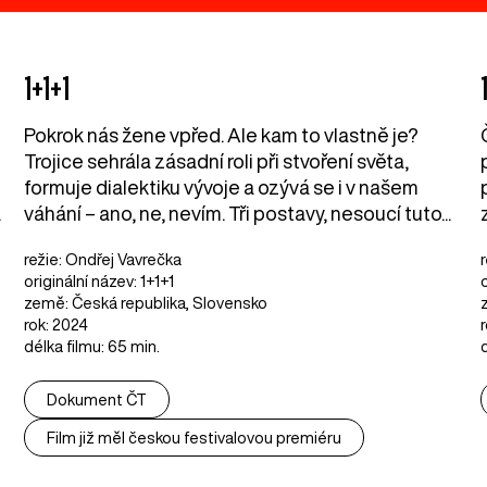
1+1+1
Pokrok nás žene vpřed. Ale kam to vlastně je?
i
Trojice sehrála zásadní roli při stvoření světa,
formuje dialektiku vývoje a ozývá se i v našem
.
váhání – ano, ne, nevím. Tři postavy, nesoucí tuto...
režie: Ondřej Vavrečka
originální název: 1+1+1
o
země: Česká republika, Slovensko
rok: 2024
délka filmu: 65 min.
Dokument ČT
Film již měl českou festivalovou premiéru