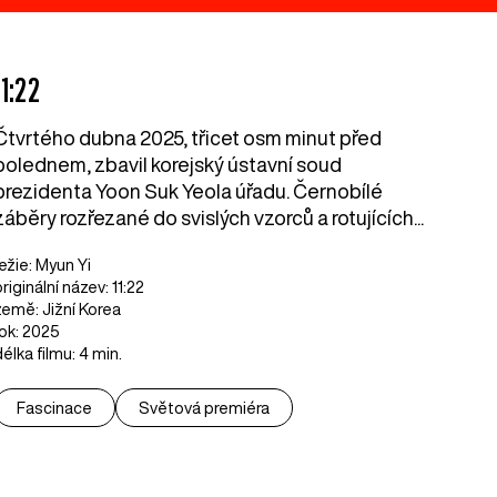
11:22
Čtvrtého dubna 2025, třicet osm minut před
polednem, zbavil korejský ústavní soud
prezidenta Yoon Suk Yeola úřadu. Černobílé
záběry rozřezané do svislých vzorců a rotujících...
režie: Myun Yi
riginální název: 11:22
země: Jižní Korea
rok: 2025
délka filmu: 4 min.
Fascinace
Světová premiéra