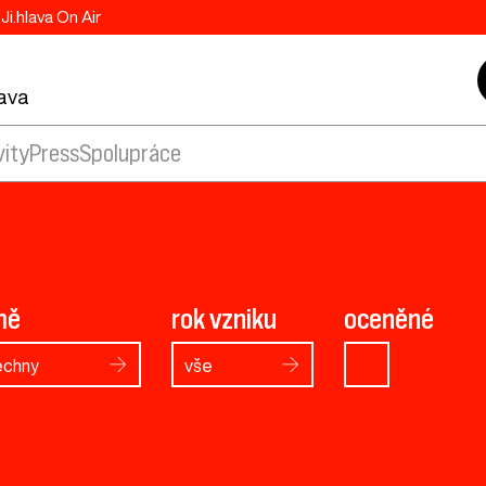
Ji.hlava On Air
lava
vity
Press
Spolupráce
mě
rok vzniku
oceněné
echny
vše