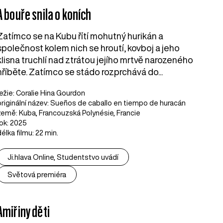
A bouře snila o koních
Zatímco se na Kubu řítí mohutný hurikán a
společnost kolem nich se hroutí, kovboj a jeho
klisna truchlí nad ztrátou jejího mrtvě narozeného
hříběte. Zatímco se stádo rozprchává do...
režie: Coralie Hina Gourdon
originální název: Sueños de caballo en tiempo de huracán
země: Kuba, Francouzská Polynésie, Francie
rok: 2025
délka filmu: 22 min.
Ji.hlava Online, Studentstvo uvádí
Světová premiéra
Amiřiny děti