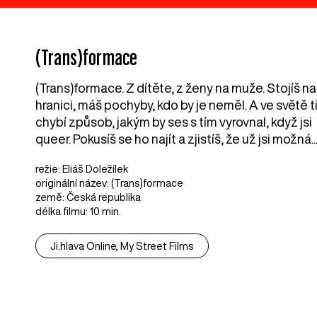
(Trans)formace
(Trans)formace. Z dítěte, z ženy na muže. Stojíš na
hranici, máš pochyby, kdo by je neměl. A ve světě t
chybí způsob, jakým by ses s tím vyrovnal, když jsi
queer. Pokusíš se ho najít a zjistíš, že už jsi možná..
režie: Eliáš Doležílek
originální název: (Trans)formace
země: Česká republika
délka filmu: 10 min.
Ji.hlava Online, My Street Films