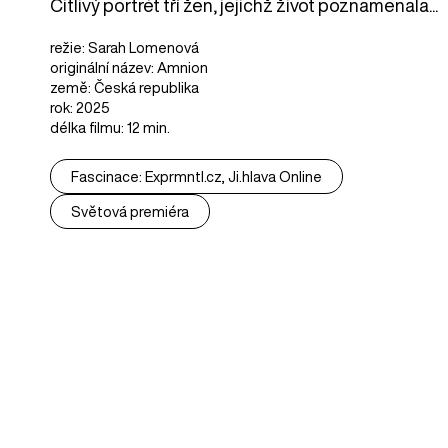
Citlivý portrét tří žen, jejichž život poznamenala...
režie: Sarah Lomenová
originální název: Amnion
země: Česká republika
rok: 2025
délka filmu: 12 min.
Fascinace: Exprmntl.cz, Ji.hlava Online
Světová premiéra