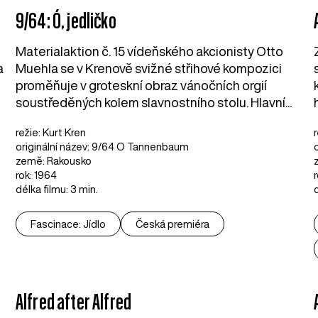
9/64: Ó, jedličko
Materialaktion č. 15 vídeňského akcionisty Otto
a
Muehla se v Krenově svižné střihové kompozici
m
proměňuje v groteskní obraz vánočních orgií
soustředěných kolem slavnostního stolu. Hlavní...
režie: Kurt Kren
originální název: 9/64 O Tannenbaum
země: Rakousko
rok: 1964
délka filmu: 3 min.
Fascinace: Jídlo
Česká premiéra
Alfred after Alfred