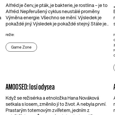
Alfréd je červ, je pták, je bakterie, je rostlina – je to
Alfréd. Nepřerušený cyklus neustálé proměny.
a
Výměna energie. Všechno se mění. Výsledek je
pokaždé jiný. Výsledek je pokaždé stejný. Stále je...
režie:
Game Zone
AMOOSED: losí odysea
Když se režisérka a etnoložka Hana Nováková
setkala s losem, změnilo jí to život. A nebyla první.
Prastarým totemovým zvířetem, jedním z