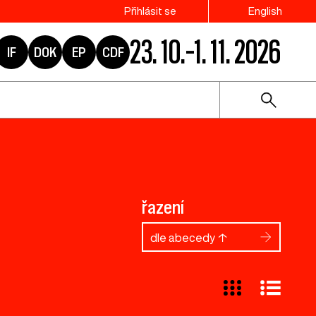
Přihlásit se
English
23. 10.–1. 11. 2026
IF
DOK
EP
CDF
řazení
dle abecedy ↑