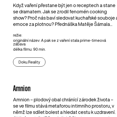
Když vaření přestane být jen o receptech a stane
se dramatem. Jak se zrodil fenomén cooking
show? Proč nás baví sledovat kuchařské souboje 
emoce za plotnou? Přednáška Matěje Šámala...
režie:
originální název: A pak se z vaření stala prime-timeová
zábava
délka filmu: 90 min.
Doku.Reality
Amnion
Amnion – plodový obal chránící zárodek života –
se ve filmu stává metaforou intimního prostoru, v
němž lze sdílet bolest a hledat cestu k uzdravení.