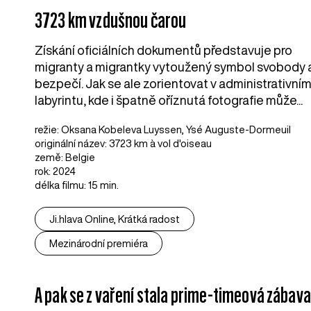
3723 km vzdušnou čarou
Získání oficiálních dokumentů představuje pro
migranty a migrantky vytoužený symbol svobody 
bezpečí. Jak se ale zorientovat v administrativní
labyrintu, kde i špatně oříznutá fotografie může...
režie: Oksana Kobeleva Luyssen, Ysé Auguste-Dormeuil
originální název: 3723 km à vol d'oiseau
země: Belgie
rok: 2024
délka filmu: 15 min.
Ji.hlava Online, Krátká radost
Mezinárodní premiéra
A pak se z vaření stala prime-timeová zábava