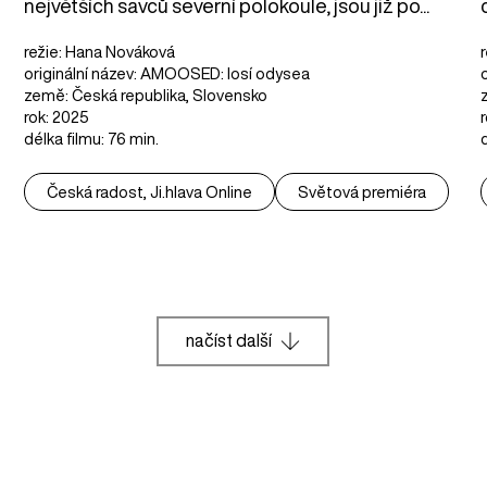
největších savců severní polokoule, jsou již po...
režie: Hana Nováková
originální název: AMOOSED: losí odysea
země: Česká republika, Slovensko
rok: 2025
délka filmu: 76 min.
Česká radost, Ji.hlava Online
Světová premiéra
načíst další