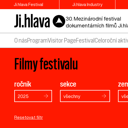
Ji.hlava Festival
Ji.hlava Industry
30. Mezinárodní festival
dokumentárních filmů Ji.h
O nás
Program
Visitor Page
Festival
Celoroční akti
Filmy festivalu
ročník
sekce
ze
2025
všechny
vš
Resetovat filtr