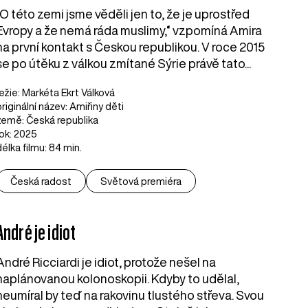
„O této zemi jsme věděli jen to, že je uprostřed
Evropy a že nemá ráda muslimy,“ vzpomíná Amira
na první kontakt s Českou republikou. V roce 2015
se po útěku z válkou zmítané Sýrie právě tato...
režie: Markéta Ekrt Válková
originální název: Amiřiny děti
země: Česká republika
rok: 2025
délka filmu: 84 min.
Česká radost
Světová premiéra
André je idiot
André Ricciardi je idiot, protože nešel na
naplánovanou kolonoskopii. Kdyby to udělal,
neumíral by teď na rakovinu tlustého střeva. Svou