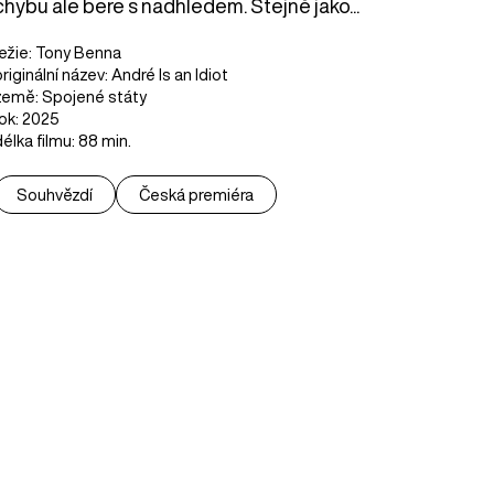
chybu ale bere s nadhledem. Stejně jako...
režie: Tony Benna
originální název: André Is an Idiot
země: Spojené státy
rok: 2025
délka filmu: 88 min.
Souhvězdí
Česká premiéra