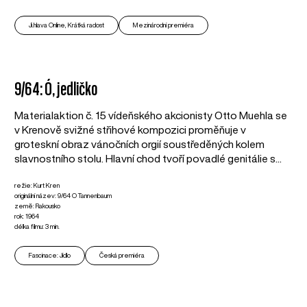
Ji.hlava Online, Krátká radost
Mezinárodní premiéra
9/64: Ó, jedličko
Materialaktion č. 15 vídeňského akcionisty Otto Muehla se
v Krenově svižné střihové kompozici proměňuje v
groteskní obraz vánočních orgií soustředěných kolem
slavnostního stolu. Hlavní chod tvoří povadlé genitálie s...
režie: Kurt Kren
originální název: 9/64 O Tannenbaum
země: Rakousko
rok: 1964
délka filmu: 3 min.
Fascinace: Jídlo
Česká premiéra