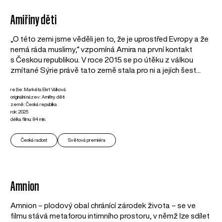
Amiřiny děti
„O této zemi jsme věděli jen to, že je uprostřed Evropy a že
nemá ráda muslimy,“ vzpomíná Amira na první kontakt
s Českou republikou. V roce 2015 se po útěku z válkou
zmítané Sýrie právě tato země stala pro ni a jejích šest...
režie: Markéta Ekrt Válková
originální název: Amiřiny děti
země: Česká republika
rok: 2025
délka filmu: 84 min.
Česká radost
Světová premiéra
Amnion
Amnion – plodový obal chránící zárodek života – se ve
filmu stává metaforou intimního prostoru, v němž lze sdílet