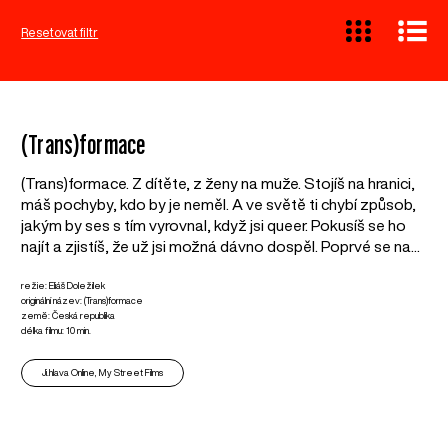
Resetovat filtr
(Trans)formace
(Trans)formace. Z dítěte, z ženy na muže. Stojíš na hranici,
máš pochyby, kdo by je neměl. A ve světě ti chybí způsob,
jakým by ses s tím vyrovnal, když jsi queer. Pokusíš se ho
najít a zjistíš, že už jsi možná dávno dospěl. Poprvé se na...
režie: Eliáš Doležílek
originální název: (Trans)formace
země: Česká republika
délka filmu: 10 min.
Ji.hlava Online, My Street Films