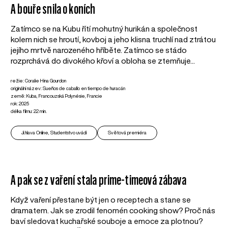
A bouře snila o koních
Zatímco se na Kubu řítí mohutný hurikán a společnost
kolem nich se hroutí, kovboj a jeho klisna truchlí nad ztrátou
jejího mrtvě narozeného hříběte. Zatímco se stádo
rozprchává do divokého křoví a obloha se ztemňuje...
režie: Coralie Hina Gourdon
originální název: Sueños de caballo en tiempo de huracán
země: Kuba, Francouzská Polynésie, Francie
rok: 2025
délka filmu: 22 min.
Ji.hlava Online, Studentstvo uvádí
Světová premiéra
A pak se z vaření stala prime-timeová zábava
Když vaření přestane být jen o receptech a stane se
dramatem. Jak se zrodil fenomén cooking show? Proč nás
baví sledovat kuchařské souboje a emoce za plotnou?