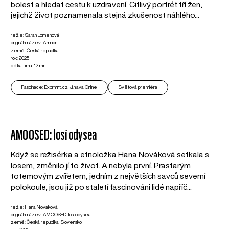
bolest a hledat cestu k uzdravení. Citlivý portrét tří žen,
jejichž život poznamenala stejná zkušenost náhlého...
režie: Sarah Lomenová
originální název: Amnion
země: Česká republika
rok: 2025
délka filmu: 12 min.
Fascinace: Exprmntl.cz, Ji.hlava Online
Světová premiéra
AMOOSED: losí odysea
Když se režisérka a etnoložka Hana Nováková setkala s
losem, změnilo jí to život. A nebyla první. Prastarým
totemovým zvířetem, jedním z největších savců severní
polokoule, jsou již po staletí fascinováni lidé napříč...
režie: Hana Nováková
originální název: AMOOSED: losí odysea
země: Česká republika, Slovensko