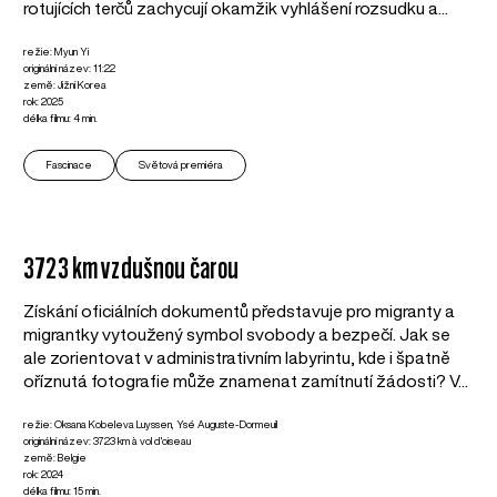
rotujících terčů zachycují okamžik vyhlášení rozsudku a...
režie: Myun Yi
originální název: 11:22
země: Jižní Korea
rok: 2025
délka filmu: 4 min.
Fascinace
Světová premiéra
3723 km vzdušnou čarou
Získání oficiálních dokumentů představuje pro migranty a
migrantky vytoužený symbol svobody a bezpečí. Jak se
ale zorientovat v administrativním labyrintu, kde i špatně
oříznutá fotografie může znamenat zamítnutí žádosti? V...
režie: Oksana Kobeleva Luyssen, Ysé Auguste-Dormeuil
originální název: 3723 km à vol d'oiseau
země: Belgie
rok: 2024
délka filmu: 15 min.