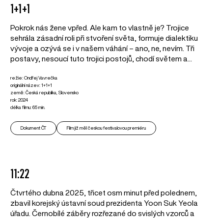
1+1+1
Pokrok nás žene vpřed. Ale kam to vlastně je? Trojice
sehrála zásadní roli při stvoření světa, formuje dialektiku
vývoje a ozývá se i v našem váhání – ano, ne, nevím. Tři
postavy, nesoucí tuto trojici postojů, chodí světem a...
režie: Ondřej Vavrečka
originální název: 1+1+1
země: Česká republika, Slovensko
rok: 2024
délka filmu: 65 min.
Dokument ČT
Film již měl českou festivalovou premiéru
11:22
Čtvrtého dubna 2025, třicet osm minut před polednem,
zbavil korejský ústavní soud prezidenta Yoon Suk Yeola
úřadu. Černobílé záběry rozřezané do svislých vzorců a