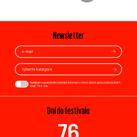
Newsletter
Vyberte kategorii
Souhlasím s poskytnutím osobních informací v rámci zásad zpracování osobních
údajů. Více
zde
.
Dní do festivalu
76