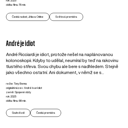
rok: 2025
délka filmu: 76 min.
Česká radost, Ji.hlava Online
Světová premiéra
André je idiot
André Ricciardi je idiot, protože nešel na naplánovanou
kolonoskopii. Kdyby to udělal, neumíral by teď na rakovinu
tlustého střeva. Svou chybu ale bere s nadhledem. Stejně
jako všechno ostatní. Ani dokument, v němž se s...
režie: Tony Benna
originální název: André Is an Idiot
země: Spojené státy
rok: 2025
délka filmu: 88 min.
Souhvězdí
Česká premiéra