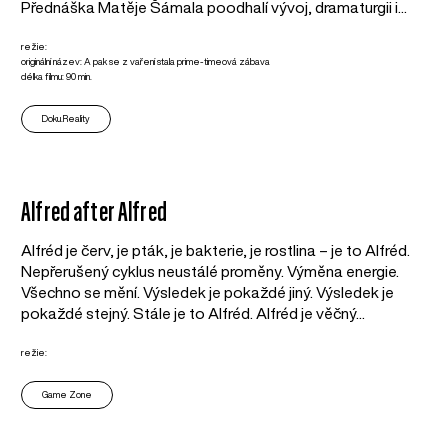
Přednáška Matěje Šámala poodhalí vývoj, dramaturgii i...
režie:
originální název: A pak se z vaření stala prime-timeová zábava
délka filmu: 90 min.
Doku.Reality
Alfred after Alfred
Alfréd je červ, je pták, je bakterie, je rostlina – je to Alfréd.
Nepřerušený cyklus neustálé proměny. Výměna energie.
Všechno se mění. Výsledek je pokaždé jiný. Výsledek je
pokaždé stejný. Stále je to Alfréd. Alfréd je věčný...
režie:
Game Zone