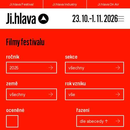
Ji.hlava Festival
Ji.hlava Industry
Ji.hlava On Air
23. 10.–1. 11. 2026
Filmy festivalu
ročník
sekce
2025
všechny
země
rok vzniku
všechny
vše
oceněné
řazení
dle abecedy ↑