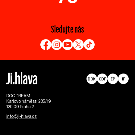
Sledujte nás
DOK
CDF
EP
IF
DOC.DREAM​
Karlovo náměstí 285/19
120 00 Praha 2
info@ji-hlava.cz