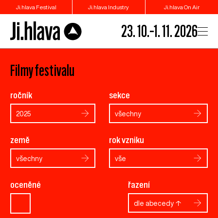
Ji.hlava Festival
Ji.hlava Industry
Ji.hlava On Air
23. 10.–1. 11. 2026
Filmy festivalu
ročník
sekce
2025
všechny
země
rok vzniku
všechny
vše
oceněné
řazení
dle abecedy ↑