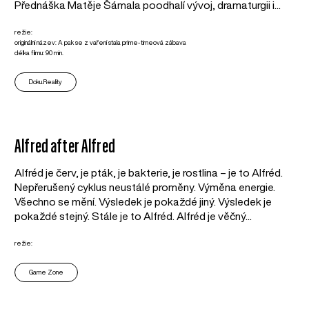
Přednáška Matěje Šámala poodhalí vývoj, dramaturgii i...
režie:
originální název: A pak se z vaření stala prime-timeová zábava
délka filmu: 90 min.
Doku.Reality
Alfred after Alfred
Alfréd je červ, je pták, je bakterie, je rostlina – je to Alfréd.
Nepřerušený cyklus neustálé proměny. Výměna energie.
Všechno se mění. Výsledek je pokaždé jiný. Výsledek je
pokaždé stejný. Stále je to Alfréd. Alfréd je věčný...
režie:
Game Zone