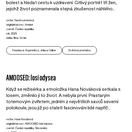
bolest a hledat cestu k uzdravení. Citlivý portrét tří žen,
jejichž život poznamenala stejná zkušenost náhlého...
režie: Sarah Lomenová
originální název: Amnion
země: Česká republika
rok: 2025
délka filmu: 12 min.
Fascinace: Exprmntl.cz, Ji.hlava Online
Světová premiéra
AMOOSED: losí odysea
Když se režisérka a etnoložka Hana Nováková setkala s
losem, změnilo jí to život. A nebyla první. Prastarým
totemovým zvířetem, jedním z největších savců severní
polokoule, jsou již po staletí fascinováni lidé napříč...
režie: Hana Nováková
originální název: AMOOSED: losí odysea
země: Česká republika, Slovensko