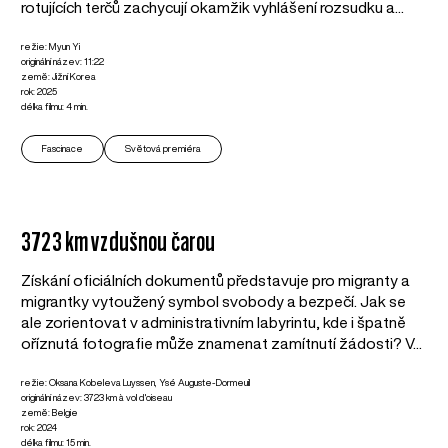
rotujících terčů zachycují okamžik vyhlášení rozsudku a...
režie: Myun Yi
originální název: 11:22
země: Jižní Korea
rok: 2025
délka filmu: 4 min.
Fascinace
Světová premiéra
3723 km vzdušnou čarou
Získání oficiálních dokumentů představuje pro migranty a
migrantky vytoužený symbol svobody a bezpečí. Jak se
ale zorientovat v administrativním labyrintu, kde i špatně
oříznutá fotografie může znamenat zamítnutí žádosti? V...
režie: Oksana Kobeleva Luyssen, Ysé Auguste-Dormeuil
originální název: 3723 km à vol d'oiseau
země: Belgie
rok: 2024
délka filmu: 15 min.