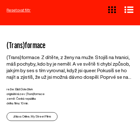
Resetovat filtr
(Trans)formace
(Trans)formace. Z dítěte, z ženy na muže. Stojíš na hranici,
máš pochyby, kdo by je neměl. A ve světě ti chybí způsob,
jakým by ses s tím vyrovnal, když jsi queer. Pokusíš se ho
najít a zjistíš, že už jsi možná dávno dospěl. Poprvé se na...
režie: Eliáš Doležílek
originální název: (Trans)formace
země: Česká republika
délka filmu: 10 min.
Ji.hlava Online, My Street Films