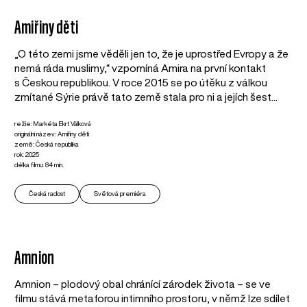
Amiřiny děti
„O této zemi jsme věděli jen to, že je uprostřed Evropy a že
nemá ráda muslimy,“ vzpomíná Amira na první kontakt
s Českou republikou. V roce 2015 se po útěku z válkou
zmítané Sýrie právě tato země stala pro ni a jejích šest...
režie: Markéta Ekrt Válková
originální název: Amiřiny děti
země: Česká republika
rok: 2025
délka filmu: 84 min.
Česká radost
Světová premiéra
Amnion
Amnion – plodový obal chránící zárodek života – se ve
filmu stává metaforou intimního prostoru, v němž lze sdílet