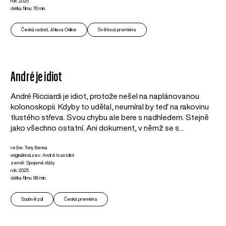
rok: 2025
délka filmu: 76 min.
Česká radost, Ji.hlava Online
Světová premiéra
André je idiot
André Ricciardi je idiot, protože nešel na naplánovanou
kolonoskopii. Kdyby to udělal, neumíral by teď na rakovinu
tlustého střeva. Svou chybu ale bere s nadhledem. Stejně
jako všechno ostatní. Ani dokument, v němž se s...
režie: Tony Benna
originální název: André Is an Idiot
země: Spojené státy
rok: 2025
délka filmu: 88 min.
Souhvězdí
Česká premiéra