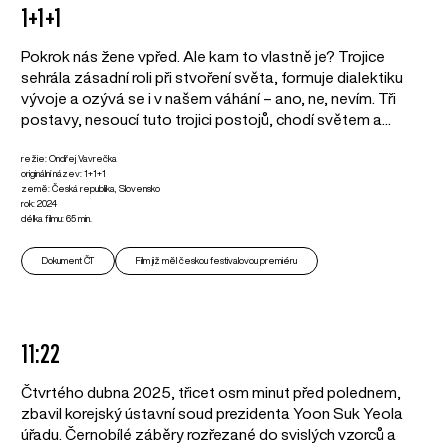
1+1+1
Pokrok nás žene vpřed. Ale kam to vlastně je? Trojice
sehrála zásadní roli při stvoření světa, formuje dialektiku
vývoje a ozývá se i v našem váhání – ano, ne, nevím. Tři
postavy, nesoucí tuto trojici postojů, chodí světem a...
režie: Ondřej Vavrečka
originální název: 1+1+1
země: Česká republika, Slovensko
rok: 2024
délka filmu: 65 min.
Dokument ČT
Film již měl českou festivalovou premiéru
11:22
Čtvrtého dubna 2025, třicet osm minut před polednem,
zbavil korejský ústavní soud prezidenta Yoon Suk Yeola
úřadu. Černobílé záběry rozřezané do svislých vzorců a