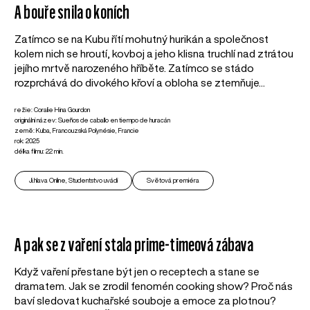
A bouře snila o koních
Zatímco se na Kubu řítí mohutný hurikán a společnost
kolem nich se hroutí, kovboj a jeho klisna truchlí nad ztrátou
jejího mrtvě narozeného hříběte. Zatímco se stádo
rozprchává do divokého křoví a obloha se ztemňuje...
režie: Coralie Hina Gourdon
originální název: Sueños de caballo en tiempo de huracán
země: Kuba, Francouzská Polynésie, Francie
rok: 2025
délka filmu: 22 min.
Ji.hlava Online, Studentstvo uvádí
Světová premiéra
A pak se z vaření stala prime-timeová zábava
Když vaření přestane být jen o receptech a stane se
dramatem. Jak se zrodil fenomén cooking show? Proč nás
baví sledovat kuchařské souboje a emoce za plotnou?