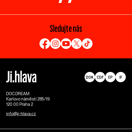
Sledujte nás
DOK
CDF
EP
IF
DOC.DREAM​
Karlovo náměstí 285/19
120 00 Praha 2
info@ji-hlava.cz