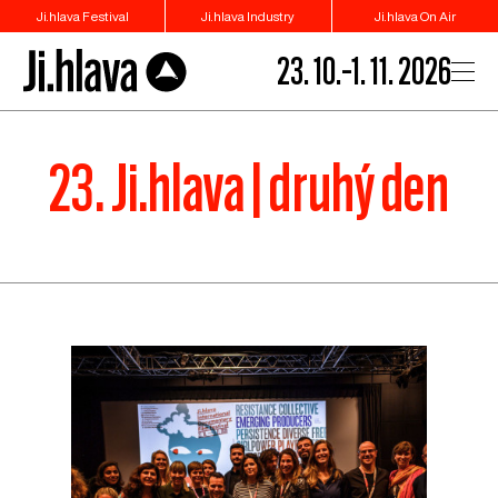
Ji.hlava Festival
Ji.hlava Industry
Ji.hlava On Air
23. 10.–1. 11. 2026
23. Ji.hlava | druhý den