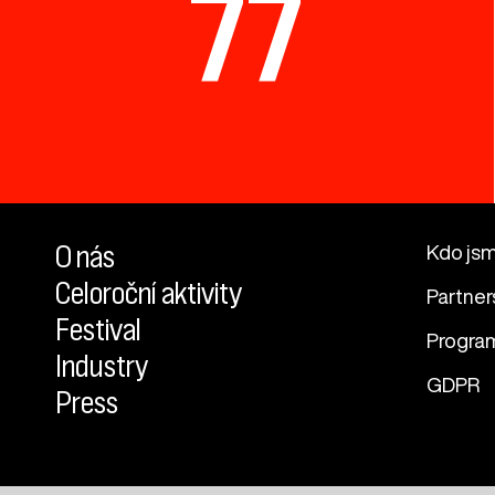
77
O nás
Kdo js
Celoroční aktivity
Partner
Festival
Progra
Industry
GDPR
Press