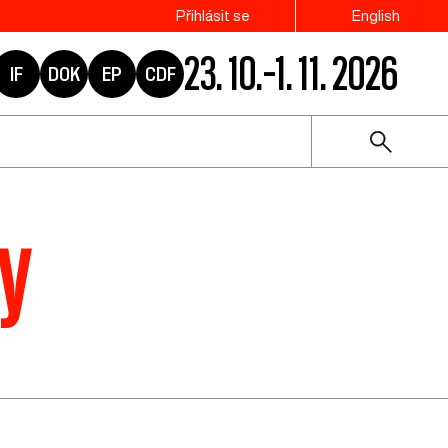
Přihlásit se
English
23. 10.–1. 11. 2026
IF
DOK
EP
CDF
y