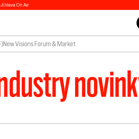
Ji.hlava On Air
F)
New Visions Forum & Market
Industry novink