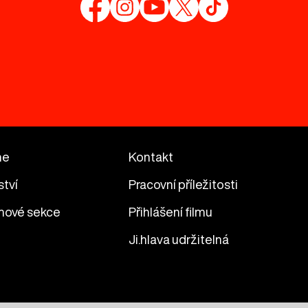
me
Kontakt
ství
Pracovní příležitosti
mové sekce
Přihlášení filmu
Ji.hlava udržitelná