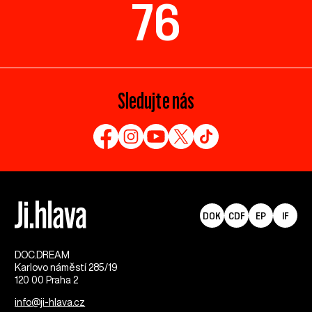
76
Sledujte nás
DOK
CDF
EP
IF
DOC.DREAM​
Karlovo náměstí 285/19
120 00 Praha 2
info@ji-hlava.cz