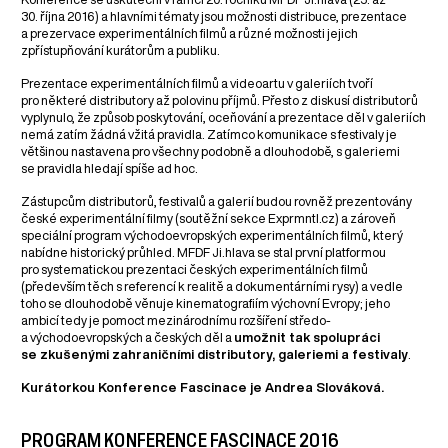
30. října 2016) a hlavními tématy jsou možnosti distribuce, prezentace
a prezervace experimentálních filmů a různé možnosti jejich
zpřístupňování kurátorům a publiku.
Prezentace experimentálních filmů a videoartu v galeriích tvoří
pro některé distributory až polovinu příjmů. Přesto z diskusí distributorů
vyplynulo, že způsob poskytování, oceňování a prezentace děl v galeriích
nemá zatím žádná vžitá pravidla. Zatímco komunikace s festivaly je
většinou nastavena pro všechny podobně a dlouhodobě, s galeriemi
se pravidla hledají spíše ad hoc.
Zástupcům distributorů, festivalů a galerií budou rovněž prezentovány
české experimentální filmy (soutěžní sekce Exprmntl.cz) a zároveň
speciální program východoevropských experimentálních filmů, který
nabídne historický průhled. MFDF Ji.hlava se stal první platformou
pro systematickou prezentaci českých experimentálních filmů
(především těch s referencí k realitě a dokumentárními rysy) a vedle
toho se dlouhodobě věnuje kinematografiím výchovní Evropy; jeho
ambicí tedy je pomoct mezinárodnímu rozšíření středo-
a východoevropských a českých děl a
umožnit tak spolupráci
se zkušenými zahraničními distributory, galeriemi a festivaly
.
Kurátorkou Konference Fascinace je Andrea Slováková.
PROGRAM KONFERENCE FASCINACE 2016