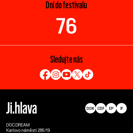
Dní do festivalu
76
Sledujte nás
DOK
CDF
EP
IF
DOC.DREAM​
Karlovo náměstí 285/19