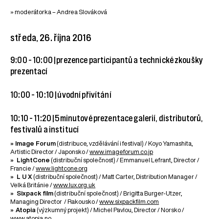
» moderátorka – Andrea Slováková
středa, 26. října 2016
9:00 – 10:00 | prezence participantů a technické zkoušky
prezentací
10:00 – 10:10 | úvodní přivítání
10:10 – 11:20 | 5minutové prezentace galerií, distributorů,
festivalů a institucí
» Image Forum
(distribuce, vzdělávání i festival) / Koyo Yamashita,
Artistic Director / Japonsko /
www.imageforum.co.jp
» LightCone
(distribuční společnost) / Emmanuel Lefrant, Director /
Francie /
www.lightcone.org
» L U X
(distribuční společnost) / Matt Carter, Distribution Manager /
Velká Británie /
www.lux.org.uk
» Sixpack film
(distribuční společnost) / Brigitta Burger-Utzer,
Managing Director / Rakousko /
www.sixpackfilm.com
»
Atopia
(výzkumný projekt) / Michel Pavlou, Director / Norsko /
www.atopia.no