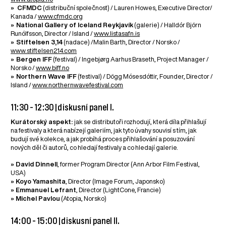
» CFMDC
(distribuční společnost) / Lauren Howes, Executive Director/
Kanada /
www.cfmdc.org
»
National Gallery of Iceland Reykjavík
(galerie) / Halldór Björn
Runólfsson, Director / Island /
www.listasafn.is
»
Stiftelsen 3,14
(nadace) /Malin Barth, Director / Norsko /
www.stiftelsen214.com
»
Bergen IFF
(festival) / Ingebjørg Aarhus Braseth, Project Manager /
Norsko /
www.biff.no
»
Northern Wave IFF
(festival) / Dögg Mósesdóttir, Founder, Director /
Island /
www.northernwavefestival.com
11:30 – 12:30 | diskusní panel I.
Kurátorský aspekt:
jak se distributoři rozhodují, která díla přihlašují
na festivaly a která nabízejí galeriím, jak tyto úvahy souvisí s tím, jak
budují své kolekce, a jak probíhá proces přihlašování a posuzování
nových děl či autorů, co hledají festivaly a co hledají galerie.
» David Dinnell
, former Program Director (Ann Arbor Film Festival,
USA)
» Koyo Yamashita
, Director (Image Forum, Japonsko)
» Emmanuel Lefrant
, Director (LightCone, Francie)
» Michel Pavlou
(Atopia, Norsko)
14:00 – 15:00 | diskusní panel II.