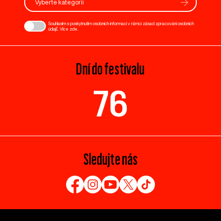
Vyberte kategorii
Souhlasím s poskytnutím osobních informací v rámci zásad zpracování osobních
údajů. Více
zde
.
Dní do festivalu
76
Sledujte nás