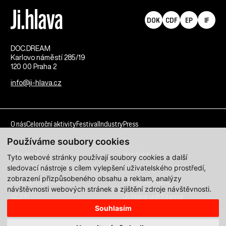
DOK
CDF
EP
IF
DOC.DREAM​
Karlovo náměstí 285/19
120 00 Praha 2
info@ji-hlava.cz
O nás
Celoroční aktivity
Festival
Industry
Press
Používáme soubory cookies
Kdo jsme
Kontakt
Tyto webové stránky používají soubory cookies a další
sledovací nástroje s cílem vylepšení uživatelského prostředí,
Partnerství
Pracovní příležitosti
zobrazení přizpůsobeného obsahu a reklam, analýzy
Programové sekce
Přihlášení filmu
návštěvnosti webových stránek a zjištění zdroje návštěvnosti.
GDPR
Ji.hlava udržitelná
Souhlasím
Všechna práva vyhrazena DOC.DREAM services s. r. o.