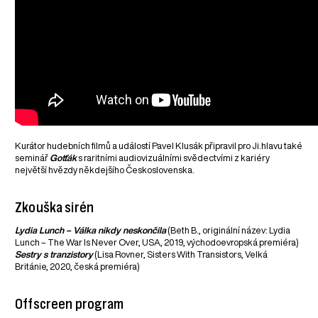
Kurátor hudebních filmů a událostí Pavel Klusák připravil pro Ji.hlavu také
seminář
Gotťák
s raritními audiovizuálními svědectvími z kariéry
největší hvězdy někdejšího Československa.
Zkouška sirén
Lydia Lunch – Válka nikdy neskončila
(Beth B., originální název: Lydia
Lunch – The War Is Never Over, USA, 2019, východoevropská premiéra)
Sestry s tranzistory
(Lisa Rovner, Sisters With Transistors, Velká
Británie, 2020, česká premiéra)
Offscreen program