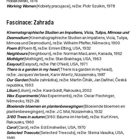
Robakowski, 1976
Working Women
(Kobiety pracujace), režie: Piotr Szulkin, 1978
Fascinace: Zahrada
Kinematographische Studien an Impatiens, Vicia, Tulipa, Mimosa und
Desmodium
(Kinematographische Studien an Impatiens, Vicia, Tulipa,
Mimosa und Desmodium), režie: Wilhelm Pfeffer, Německo, 1900
Poem 8
(Poem 8), režie: Emlen Etting, USA, 1932
Neighbours
(Neighbours), režie: Norman MacLaren, Kanada, 1952
Mothlight
(Mothlight), režie: Stan Brakhage, USA, 1963
Easyout
(Easyout), režie: Pat O’Neill, USA, 1971
There is a garden in my head
(There is a garden in my head),
režie: Jacques Verbeek, Karin Wiertz, Nizozemsko, 1987
Our Garden
(Naše zahrádka), režie: Martin Čihák, Jan Daňhel, Česká
republika, 1993
Lilium
(Lilium), režie: Karø Goldt, Rakousko, 2002
Wax Experiments
(Wax Experiments), režie: Oscar Fischinger,
Německo, 1921-26
Bloeiende bloemen en plantenbewegingen
(Bloeiende bloemen en
plantenbewegingen), režie: J.C. Mol, Nizozemsko, 1932
3/60 Trees in autumn
(3/60: Bäume im Herbst), režie: Kurt Kren,
Rakousko, 1960
Carol
(Carol), režie: Ed Emshwiller, USA, 1970
Selected Treecuts
(Selected Treecuts), režie: Steina Vasulka, USA,
1980