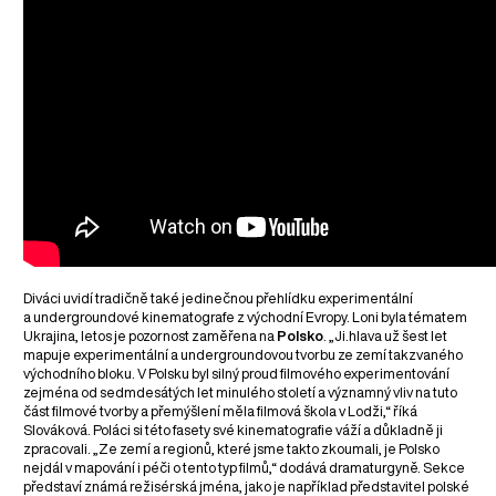
Diváci uvidí tradičně také jedinečnou přehlídku experimentální
a undergroundové kinematografe z východní Evropy. Loni byla tématem
Ukrajina, letos je pozornost zaměřena na
Polsko
. „Ji.hlava už šest let
mapuje experimentální a undergroundovou tvorbu ze zemí takzvaného
východního bloku. V Polsku byl silný proud filmového experimentování
zejména od sedmdesátých let minulého století a významný vliv na tuto
část filmové tvorby a přemýšlení měla filmová škola v Lodži,“ říká
Slováková. Poláci si této fasety své kinematografie váží a důkladně ji
zpracovali. „Ze zemí a regionů, které jsme takto zkoumali, je Polsko
nejdál v mapování i péči o tento typ filmů,“ dodává dramaturgyně. Sekce
představí známá režisérská jména, jako je například představitel polské