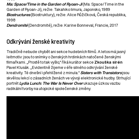
Ma: Space/Time in the Garden of Ryoan-Ji
(Ma: Space/Time in the
Garden of Ryoan-Ji), režie: Takahiko Iimura, Japonsko, 1989
Biostructures
(Biostruktury), režie: Alice Růžičková, Česká republika,
1998
Dendromité
(Dendromité), režie: Karine Bonneval, Francie, 2017
Odkrývání ženské kreativity
Tradičně nebude chybět ani sekce hudebních filmů. A letos má jasný
leitmotiv: jsou to snímky o ženských hrdinkách natočené ženskými
filmařkami. „Prostě to tak vyšlo,“ říká kurátor sekce
Zkouška sirén
Pavel Klusák. „Evidentně žijeme v éře silného odkrývání ženské
kreativity. Té dnešní i přehlížené z minula.“
Sisters with Transistors
jsou
skvělou lekcí o zásadních ženách ve vývoji elektronické hudby. Strhující
portrét
Lydia Lunch: The War Is Never Over
ukazuje úzkou vazbu
radikální tvorby na utopické společenské změny.