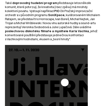
Také
doprovodný hudební program
představuje letos několik
komunit, které potvrzují, že kreativita (i bez zpěvu) má mnohdy
kolektivní povahu. Vystoupí například
PIO
čili Pražský improvizační
orchestr a v původním programu
SoniXpace
, kurátorovaném Michalem
Ratajem, se představí trio Hornscape, Ivan Boreš, Michal Nejtek, Jan
Trojan a Michal Wróblewski. Novou vlnu autorské hudby a sound-artu
reprezentují Veronika Svobodová a Julie Lupačová. Dále uvádíme
poslechovou diskotéku filmaře a myslitele Karla Vachka
, jehož
komentované pouštění představuje jedinečnou konfrontaci
s Vachkovými hodnotami, vkusem a „teorií hmoty“.