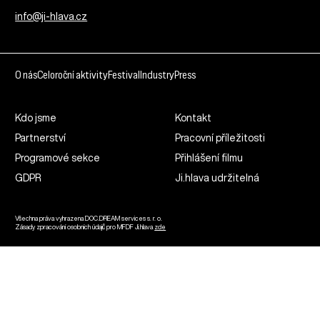
info@ji-hlava.cz
O nás
Celoroční aktivity
Festival
Industry
Press
Kdo jsme
Kontakt
Partnerství
Pracovní příležitosti
Programové sekce
Přihlášení filmu
GDPR
Ji.hlava udržitelná
Všechna práva vyhrazena DOC.DREAM services s. r. o.
Zásady zpracování osobních údajů pro MFDF Ji.hlava
zde