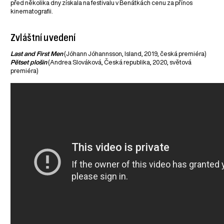
před několika dny získala na festivalu v Benátkách cenu za přínos
kinematografii.
Zvláštní uvedení
Last and First Men
(Jóhann Jóhannsson, Island, 2019, česká premiéra)
Pětset plošin
(Andrea Slováková, Česká republika, 2020, světová
premiéra)