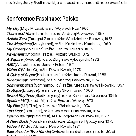
nové vlny Jerzy Skolimowski, ale i dosud mezinárodně neobjevená díla.
Konference Fascinace: Polsko
My city
(Moje Miasto), režie: Wojciech Has, 1950
There and Here
(Tam i tu), režie: Andrzej Pawłowski, 1957
Article Zero
(Paragraf Zero), režie: Wlodzimierz Borowik, 1957
The Musicians
(Muzykanci), režie: Kazimierz Karabasz, 1960
My Street
(Moja ulica), režie: Danuta Halladin, 1965
Pavement
(Chodnik), režie: Ryszard Waśko, 1972
A Square
(Kwadrat), režie: Zbigniew Rybczyński, 1972
ABC
(Alfabet), režie: Janusz Polom, 1974
Video C
(Video C), režie: Pawel Kwiek, 1975
A Cube of Sugar
(Kostka cukru), režie: Jacek Blawut, 1986
Kineforms
(Kineformy), režie: Andrzej Pawlowski, 1957
Somnambulists
(Somnambulicy), režie: Mieczyslaw Waśkowski, 1957
Erotique
(Erotique), režie: Jerzy Skolimovski, 1960
Sweet Rhythms
(Slodkie rytmy), režie: Kazimierz Urbański, 1965
Systém I-VI
(Uklad I-VI), režie: Ryszard Waśko, 1973
My Film
(Mój Film), režie: Józef Robakowski, 1974
Text Door
(Text Door), režie: Wojciech Bruszewski, 1974
Input output
(Input output), režie: Wojciech Bruszewski, 1977
A New Book
(Nowa ksiazka), režie: Zbigniew Rybczyński, 1975
Video A
(Video A), režie: Pawel Kwiek, 1974
Exercises for Two Hands
(Ćwiczenia na dwie rece), režie: Józef