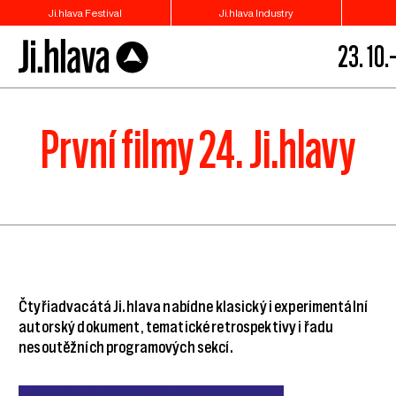
Ji.hlava Festival
Ji.hlava Industry
23. 10.–
První filmy 24. Ji.hlavy
Čtyřiadvacátá Ji.hlava nabídne klasický i experimentální
autorský dokument, tematické retrospektivy i řadu
nesoutěžních programových sekcí.