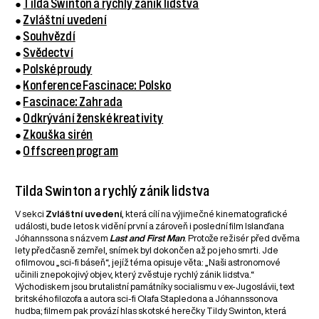
●
Tilda Swinton a rychlý zánik lidstva
●
Zvláštní uvedení
●
Souhvězdí
●
Svědectví
●
Polské proudy
●
Konference Fascinace: Polsko
●
Fascinace: Zahrada
●
Odkrývání ženské kreativity
●
Zkouška sirén
●
Offscreen program
Tilda Swinton a rychlý zánik lidstva
V sekci
Zvláštní uvedení
, která cílí na výjimečné kinematografické
události, bude letos k vidění první a zároveň i poslední film Islanďana
Jóhannssona s názvem
Last and First Man
. Protože režisér před dvěma
lety předčasně zemřel, snímek byl dokončen až po jeho smrti. Jde
o filmovou „sci-fi báseň“, jejíž téma opisuje věta: „Naši astronomové
učinili znepokojivý objev, který zvěstuje rychlý zánik lidstva.“
Východiskem jsou brutalistní památníky socialismu v ex-Jugoslávii, text
britského filozofa a autora sci-fi Olafa Stapledona a Jóhannssonova
hudba; filmem pak provází hlas skotské herečky Tildy Swinton, která