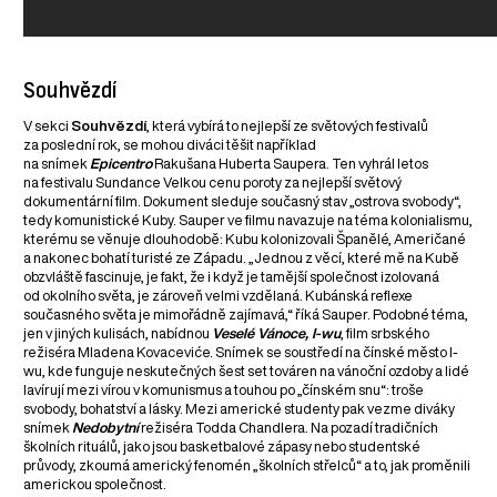
Souhvězdí
V sekci
Souhvězdí
, která vybírá to nejlepší ze světových festivalů
za poslední rok, se mohou diváci těšit například
na snímek
Epicentro
Rakušana Huberta Saupera. Ten vyhrál letos
na festivalu Sundance Velkou cenu poroty za nejlepší světový
dokumentární film. Dokument sleduje současný stav „ostrova svobody“,
tedy komunistické Kuby. Sauper ve filmu navazuje na téma kolonialismu,
kterému se věnuje dlouhodobě: Kubu kolonizovali Španělé, Američané
a nakonec bohatí turisté ze Západu. „Jednou z věcí, které mě na Kubě
obzvláště fascinuje, je fakt, že i když je tamější společnost izolovaná
od okolního světa, je zároveň velmi vzdělaná. Kubánská reflexe
současného světa je mimořádně zajímavá,“ říká Sauper. Podobné téma,
jen v jiných kulisách, nabídnou
Veselé Vánoce, I-wu
, film srbského
režiséra Mladena Kovaceviće. Snímek se soustředí na čínské město I-
wu, kde funguje neskutečných šest set továren na vánoční ozdoby a lidé
lavírují mezi vírou v komunismus a touhou po „čínském snu“: troše
svobody, bohatství a lásky. Mezi americké studenty pak vezme diváky
snímek
Nedobytní
režiséra Todda Chandlera. Na pozadí tradičních
školních rituálů, jako jsou basketbalové zápasy nebo studentské
průvody, zkoumá americký fenomén „školních střelců“ a to, jak proměnili
americkou společnost.