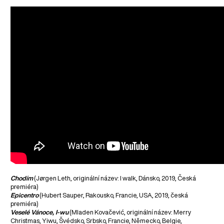
Chodím
(Jørgen Leth, originální název: I walk, Dánsko, 2019, Česká
premiéra)
Epicentro
(Hubert Sauper, Rakousko, Francie, USA, 2019, česká
premiéra)
Veselé Vánoce, I-wu
(Mladen Kovačević, originální název: Merry
Christmas, Yiwu, Švédsko, Srbsko, Francie, Německo, Belgie,