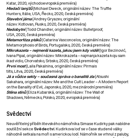
Katar, 2020, východoevropská premiéra)
Hledači lanýžů
(Michael Dweck, originální název: The Truffle
Hunters, Itálie, USA, Řecko, 2020, česká premiéra)
Stavební jáma
(Andrey Gryazev, originální
název: Kotlovan, Rusko, 2020, česká premiéra)
Nedobytní
(Todd Chandler, originální název: Bulletproof,
USA, 2020, česká premiéra)
Metamorfóza ptáků
(Catarina Vasconcelos, originální název: The
Metamorphosis of Birds, Portugalsko, 2020, česká premiéra)
Mikrokazeta – nejmenší kazeta, jakou jsem kdy viděl
(Igor Bezinović,
Ivana Pipal, originální název: Mikrokazeta – najmanja kazeta koju sam
ikad vidio, Chorvatsko, Srbsko, 2020, česká premiéra)
První most
(Laila Pakalnina, originální název: Pirmais
tilts, Litva, 2020, česká premiéra)
Já a vůdce sekty – současná zpráva o banalitě zla
(Atsushi
Sakahara, originální název: Me and the Cult Leader – A Modern Report
on the Banality of Evil, Japonsko, 2020, mezinárodní premiéra)
Stěna stínů
(Eliza Kubarská, originální název: The Wall of
Shadows, Německo, Polsko, 2020, evropská premiéra)
Svědectví
Neuvěřitelný příběh litevského námořníka Simase Kudirky pak nabídne
soutěžní sekce
Svědectví
. Kudirkova loď se v čase studené války
náhodně setkala na moři s americkou lodí. Námořník se vrhnul z paluby,