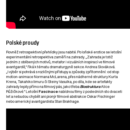
Polské proudy
Rovněž retrospektivní přehlídky jsou nabité. Po loňské erotice se letošní
experimentální retrospektiva zaměří na zahrady. „Zahrada je totiž
jedním z oblíbených motivů, metafor i vizuálních inspirací ve filmové
avantgardě,“ říká k tématu dramaturgyně sekce Andrea Slováková.
„I výběr si pohrává s rozličnými přístupy a způsoby zpřítomnění: od stop
motion-animace Normana McLarena, přes nádherné struktury Kurta
Krena, Takahiko Iimuru či Steiny Vasulka, po díla, kde se artefakty
zahrady lepily přímo na filmový pás, jako třeba
Biostruktura
Alice
Růžičkové.“ Letošní
Fascinace
nabídnou filmy z posledních sto dvaceti
let a nebudou chybět ani pionýr filmové abstrakce Oskar Fischinger
nebo americký avantgardista Stan Brakhage.