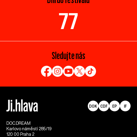
77
Sledujte nás
DOK
CDF
EP
IF
DOC.DREAM​
Karlovo náměstí 285/19
120 00 Praha 2