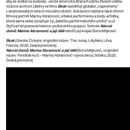
aby se dostal na svobodu. Jenže americká strana Kudirku Rusům vrátila.
Vzácné archivní záběry ve filmu
Skok
nasvětlují globální „napnelismy“
v sedmdesátých letech minulého století. Svědectví nabídne také intimní
filmový portrét Mariny Abramović, srbské performerky a body-artistky,
která sama sebe označuje za „babičku performativního umění“ a už
čtyřicet let posouvá hranice uměleckého projevu. Snímek
Návrat
domů: Marina Abramović a její děti
natočil její krajan Boris Miljković.
Skok
(Giedre Zickyte, originální název: The Jump, Lotyšsko, Litva,
Francie, 2020, česká premiéra)
Návrat domů: Marina Abramović a její děti
(Boris Miljković, originální
název: Povratak kući – Marina Abramović i njena deca, Srbsko, 2020,
česká premiéra)