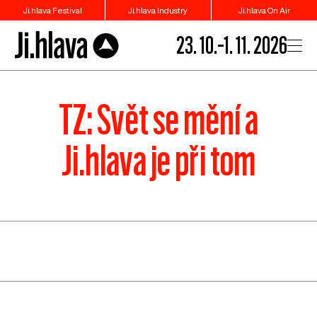
Ji.hlava Festival
Ji.hlava Industry
Ji.hlava On Air
23. 10.–1. 11. 2026
TZ: Svět se mění a
Ji.hlava je při tom