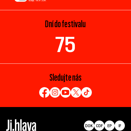
údajů. Více
zde
.
Dní do festivalu
75
Sledujte nás
DOK
CDF
EP
IF