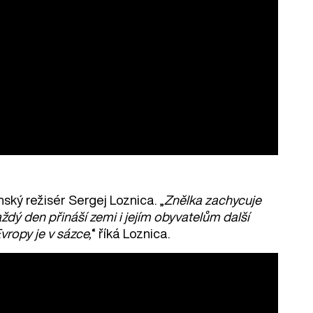
nský režisér Sergej Loznica. „
Znělka zachycuje
dý den přináší zemi i jejím obyvatelům další
vropy je v sázce,
“ říká Loznica.