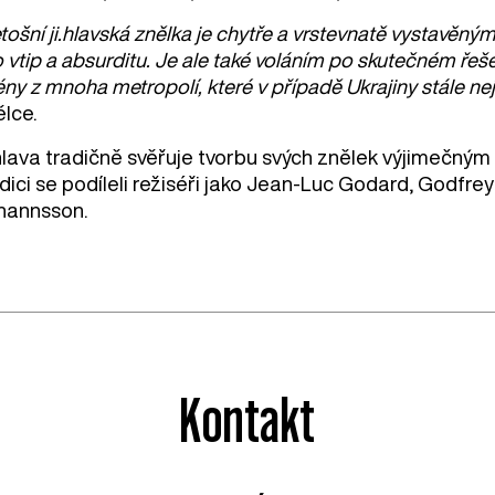
tošní ji.hlavská znělka je chytře a vrstevnatě vystavě
 vtip a absurditu. Je ale také voláním po skutečném řeše
ny z mnoha metropolí, které v případě Ukrajiny stále nej
ělce.
.hlava tradičně svěřuje tvorbu svých znělek výjimečný
dici se podíleli režiséři jako Jean-Luc Godard, Godfre
hannsson.
Kontakt