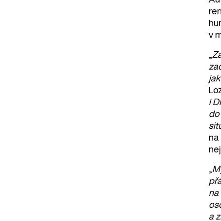
ren
hu
v 
„
Zá
zac
jak
Loz
i D
do 
sit
na
ne
„
My
přá
na 
os
a 