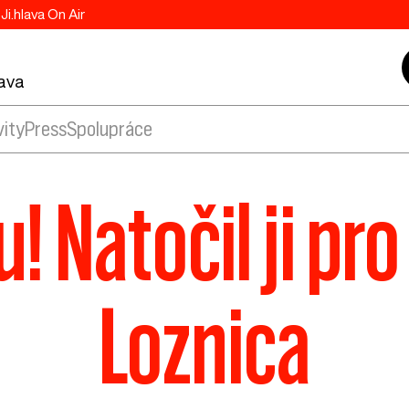
Ji.hlava On Air
lava
vity
Press
Spolupráce
u! Natočil ji pr
Loznica