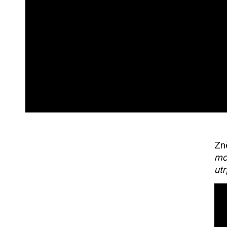
Zně
mom
utr