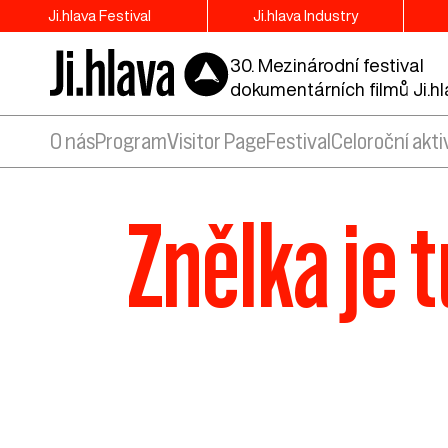
Ji.hlava Festival
Ji.hlava Industry
30. Mezinárodní festival
dokumentárních filmů Ji.h
O nás
Program
Visitor Page
Festival
Celoroční akti
Znělka je t