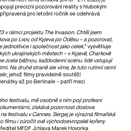
pojují precizní pozorování reality s hlubokým
připravená pro letošní ročník se odehrává
3 v rámci projektu The Invasion. Chtěl jsem
rkova po Lvov, od Kyjeva po Oděsu – a pozorovat,
e jednotlivce i společnost jako celek,
“ vysvětluje
elkých ukrajinských městech – v Kyjevě, Charkově
íme zcela běžnou, každodenní scénu: lidé vstupují
i. Na druhé straně ale víme, že tuto rutinní ranní
sér, jehož filmy pravidelně soutěží
Benátky až po Berlinale – patří mezi
ého festivalu, mě osobně s ním pojí profesní
o dokumentární, získává pozornost doslova
na festivalu v Cannes. Sergej je výrazná filmařská
o filmu i zúročit své východoevropské kořeny
á ředitel MFDF Ji.hlava Marek Hovorka.