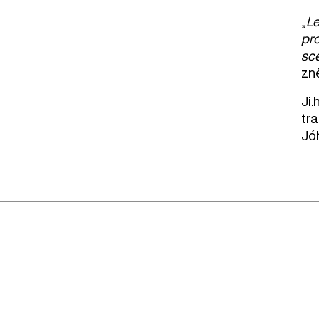
„
Le
pro
scé
zn
Ji
tra
Jó