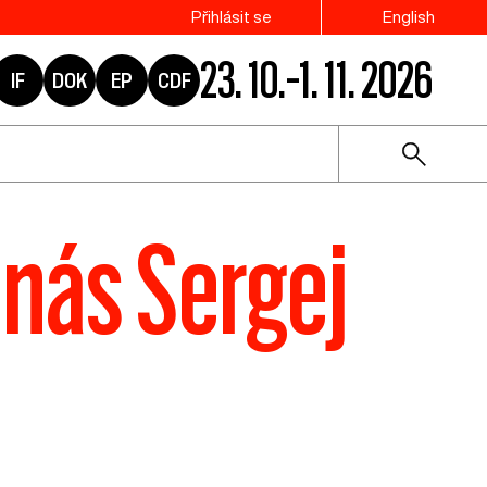
Přihlásit se
English
23. 10.–1. 11. 2026
IF
DOK
EP
CDF
o nás Sergej