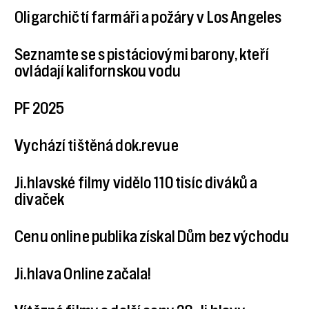
Oligarchičtí farmáři a požáry v Los Angeles
Seznamte se s pistáciovými barony, kteří
ovládají kalifornskou vodu
PF 2025
Vychází tištěná dok.revue
Ji.hlavské filmy vidělo 110 tisíc diváků a
divaček
Cenu online publika získal Dům bez východu
Ji.hlava Online začala!