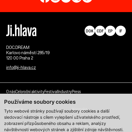
DOK
CDF
EP
IF
DOC.DREAM​
Karlovo náměstí 285/19
120 00 Praha 2
info@ji-hlava.cz
O nás
Celoroční aktivity
Festival
Industry
Press
Používáme soubory cookies
Kdo jsme
Kontakt
Tyto webové stránky používají soubory cookies a další
sledovací nástroje s cílem vylepšení uživatelského prostředí,
Partnerství
Pracovní příležitosti
zobrazení přizpůsobeného obsahu a reklam, analýzy
Programové sekce
Přihlášení filmu
návštěvnosti webových stránek a zjištění zdroje návštěvnosti.