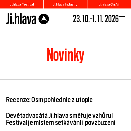
1">
Ji.hlava Festival
Ji.hlava Industry
Ji.hlava On Air
23. 10.–1. 11. 2026
Novinky
Recenze: Osm pohlednic z utopie
Devětadvacátá Ji.hlava směřuje vzhůru!
Festival je místem setkávání i povzbuzení