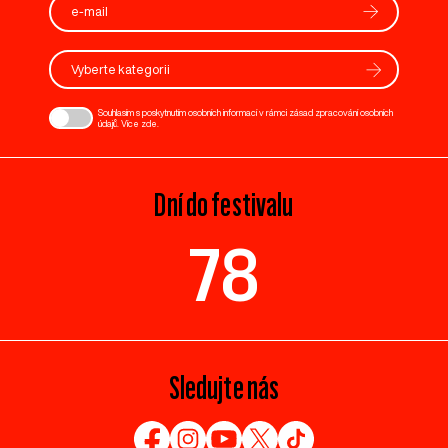
Vyberte kategorii
Souhlasím s poskytnutím osobních informací v rámci zásad zpracování osobních
údajů. Více
zde
.
Dní do festivalu
78
Sledujte nás