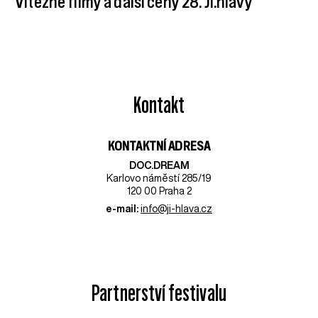
Vítězné filmy a další ceny 28. Ji.hlavy
Kontakt
KONTAKTNÍ ADRESA
DOC.DREAM​
Karlovo náměstí 285/19
120 00 Praha 2
e-mail:
info@ji-hlava.cz
Partnerství festivalu