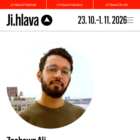
Ji.hlava Festival
Ji.hlava Industry
Ji.hlava On Air
23. 10.–1. 11. 2026