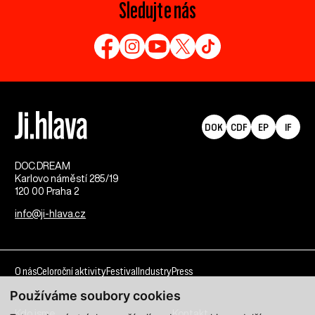
Sledujte nás
DOK
CDF
EP
IF
DOC.DREAM​
Karlovo náměstí 285/19
120 00 Praha 2
info@ji-hlava.cz
O nás
Celoroční aktivity
Festival
Industry
Press
Používáme soubory cookies
Kdo jsme
Kontakt