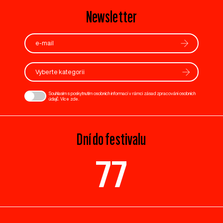
Newsletter
Vyberte kategorii
Souhlasím s poskytnutím osobních informací v rámci zásad zpracování osobních
údajů. Více
zde
.
Dní do festivalu
77