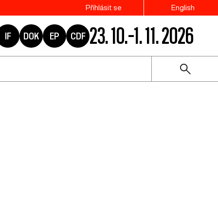
Přihlásit se
English
23. 10.–1. 11. 2026
IF
DOK
EP
CDF