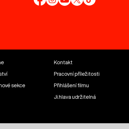
me
Kontakt
ství
Pracovní příležitosti
mové sekce
Přihlášení filmu
Ji.hlava udržitelná