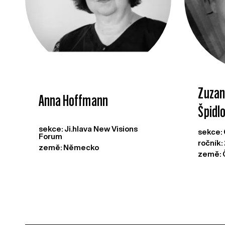
Zuzan
Anna Hoffmann
Špidl
sekce: Ji.hlava New Visions
sekce:
Forum
ročník:
země: Německo
země: 