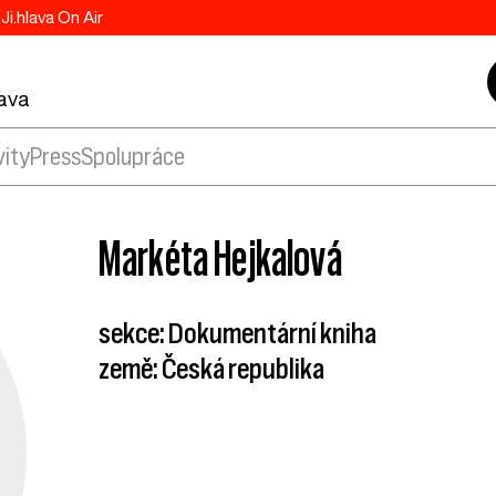
Ji.hlava On Air
lava
vity
Press
Spolupráce
Markéta Hejkalová
sekce: Dokumentární kniha
země: Česká republika