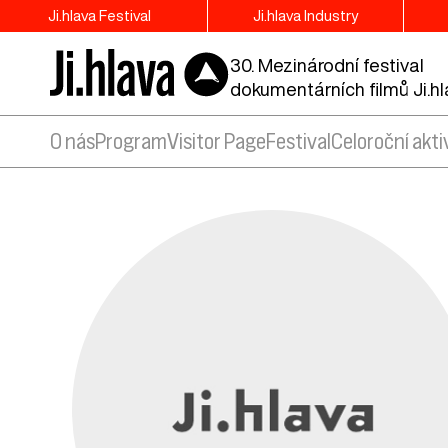
Ji.hlava Festival
Ji.hlava Industry
30. Mezinárodní festival
dokumentárních filmů Ji.h
O nás
Program
Visitor Page
Festival
Celoroční akti