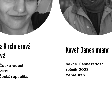
a Kirchnerová
Kaveh Daneshmand
ová
sekce: Česká radost
 Česká radost
ročník: 2023
 2019
země: Írán
Česká republika