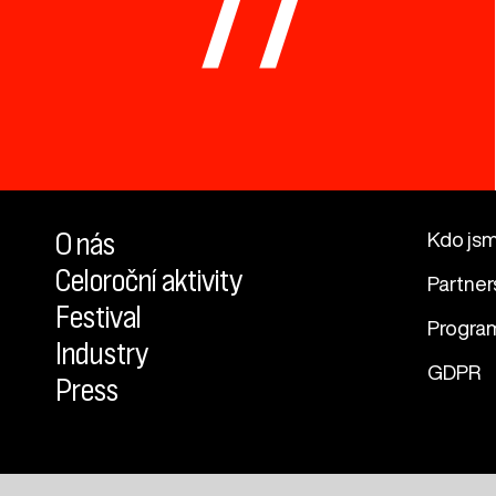
77
O nás
Kdo js
Celoroční aktivity
Partner
Festival
Progra
Industry
GDPR
Press