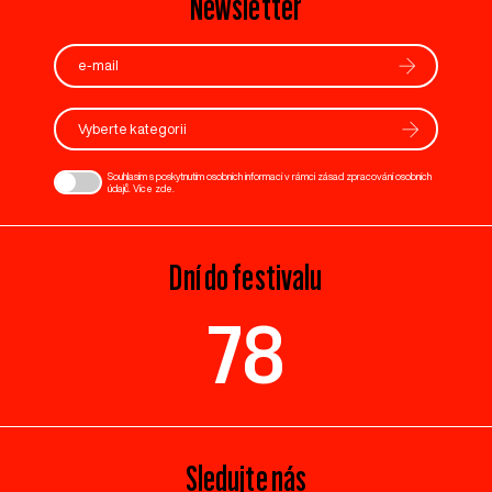
Newsletter
Vyberte kategorii
Souhlasím s poskytnutím osobních informací v rámci zásad zpracování osobních
údajů. Více
zde
.
Dní do festivalu
78
Sledujte nás