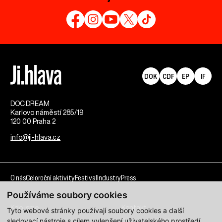
DOK
CDF
EP
IF
DOC.DREAM​
Karlovo náměstí 285/19
120 00 Praha 2
info@ji-hlava.cz
O nás
Celoroční aktivity
Festival
Industry
Press
Používáme soubory cookies
Kdo jsme
Kontakt
Tyto webové stránky používají soubory cookies a další
sledovací nástroje s cílem vylepšení uživatelského prostředí,
Partnerství
Pracovní příležitosti