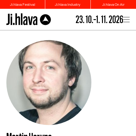
Ji.hlava Festival
Ji.hlava Industry
Ji.hlava On Air
23. 10.–1. 11. 2026