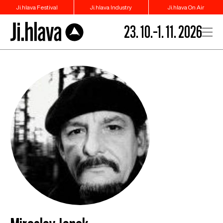
Ji.hlava Festival
Ji.hlava Industry
Ji.hlava On Air
23. 10.–1. 11. 2026