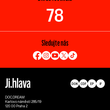
78
Sledujte nás
DOK
CDF
EP
IF
DOC.DREAM​
Karlovo náměstí 285/19
120 00 Praha 2