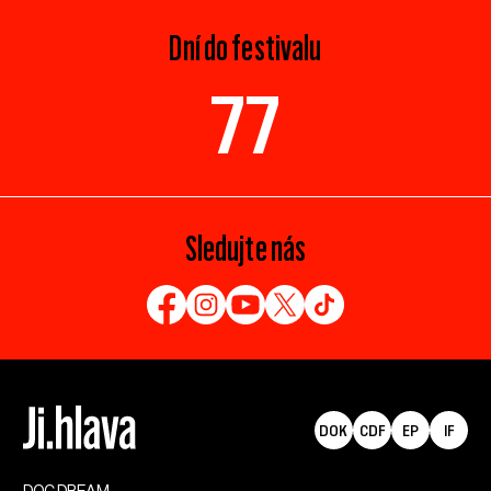
Dní do festivalu
77
Sledujte nás
DOK
CDF
EP
IF