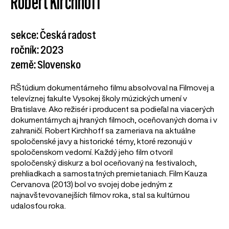
Robert Kirchhoff
sekce: Česká radost
ročník: 2023
země: Slovensko
RŠtúdium dokumentárneho filmu absolvoval na Filmovej a
televíznej fakulte Vysokej školy múzických umení v
Bratislave. Ako režisér i producent sa podieľal na viacerých
dokumentárnych aj hraných filmoch, oceňovaných doma i v
zahraničí. Robert Kirchhoff sa zameriava na aktuálne
spoločenské javy a historické témy, ktoré rezonujú v
spoločenskom vedomí. Každý jeho film otvoril
spoločenský diskurz a bol oceňovaný na festivaloch,
prehliadkach a samostatných premietaniach. Film Kauza
Cervanova (2013) bol vo svojej dobe jedným z
najnavštevovanejších filmov roka, stal sa kultúrnou
udalosťou roka.