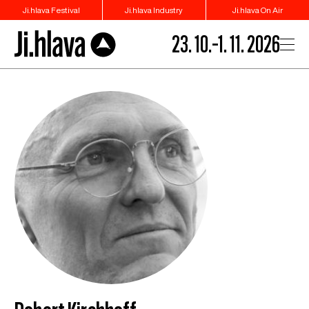
Ji.hlava Festival
Ji.hlava Industry
Ji.hlava On Air
23. 10.–1. 11. 2026