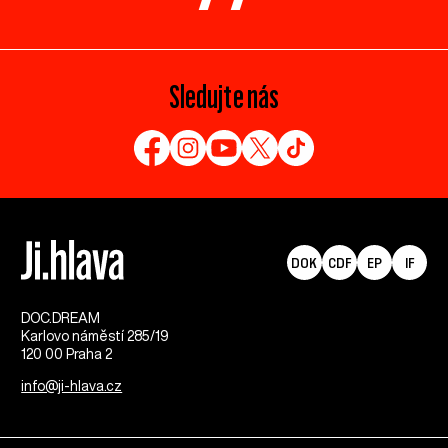
Sledujte nás
DOK
CDF
EP
IF
DOC.DREAM​
Karlovo náměstí 285/19
120 00 Praha 2
info@ji-hlava.cz