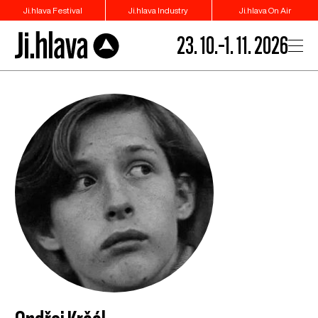
Ji.hlava Festival
Ji.hlava Industry
Ji.hlava On Air
23. 10.–1. 11. 2026