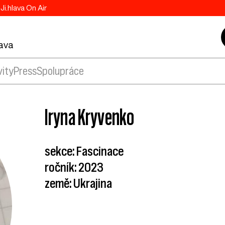
Ji.hlava On Air
lava
vity
Press
Spolupráce
Iryna Kryvenko
sekce: Fascinace
ročník: 2023
země: Ukrajina