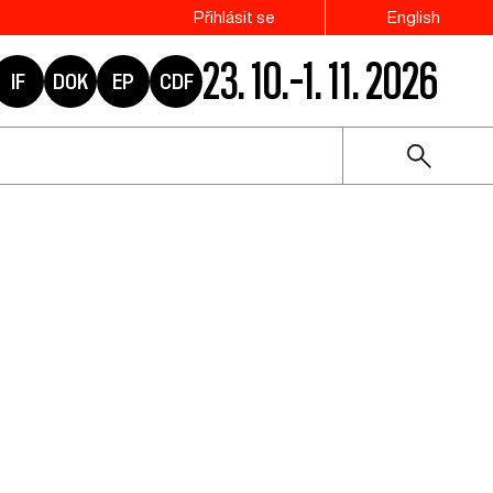
Přihlásit se
English
23. 10.–1. 11. 2026
IF
DOK
EP
CDF