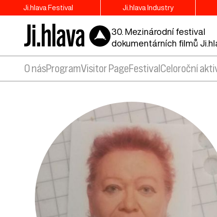
Ji.hlava Festival
Ji.hlava Industry
30. Mezinárodní festival
dokumentárních filmů Ji.h
O nás
Program
Visitor Page
Festival
Celoroční akti