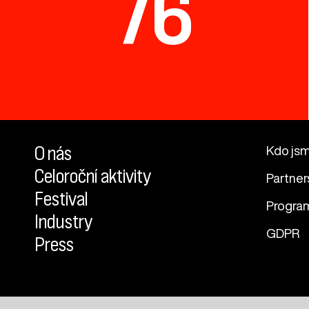
76
O nás
Kdo js
Celoroční aktivity
Partner
Festival
Progra
Industry
GDPR
Press