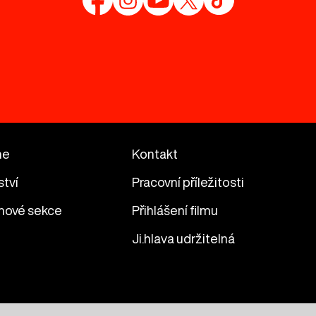
me
Kontakt
ství
Pracovní příležitosti
mové sekce
Přihlášení filmu
Ji.hlava udržitelná