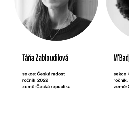
Táňa Zabloudilová
M'Bad
sekce: Česká radost
sekce:
ročník: 2022
ročník:
země: Česká republika
země: 