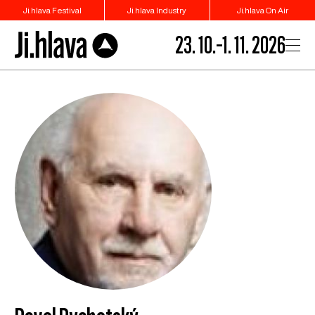
Ji.hlava Festival
Ji.hlava Industry
Ji.hlava On Air
23. 10.–1. 11. 2026