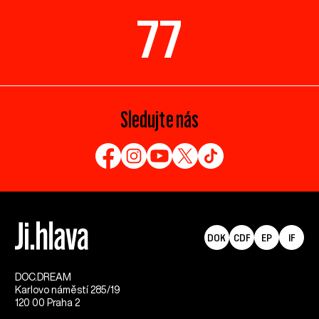
77
Sledujte nás
DOK
CDF
EP
IF
DOC.DREAM​
Karlovo náměstí 285/19
120 00 Praha 2