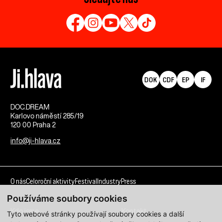
DOK
CDF
EP
IF
DOC.DREAM​
Karlovo náměstí 285/19
120 00 Praha 2
info@ji-hlava.cz
O nás
Celoroční aktivity
Festival
Industry
Press
Používáme soubory cookies
Kdo jsme
Kontakt
Tyto webové stránky používají soubory cookies a další