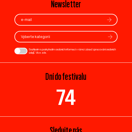
Newsletter
Vyberte kategorii
Souhlasím s poskytnutím osobních informací v rámci zásad zpracování osobních
údajů. Více
zde
.
Dní do festivalu
74
Sledujte nás