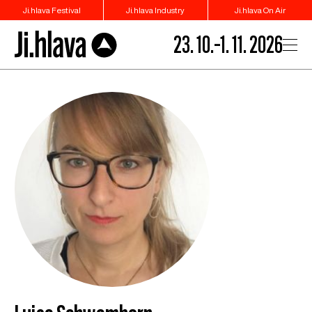
Ji.hlava Festival
Ji.hlava Industry
Ji.hlava On Air
23. 10.–1. 11. 2026