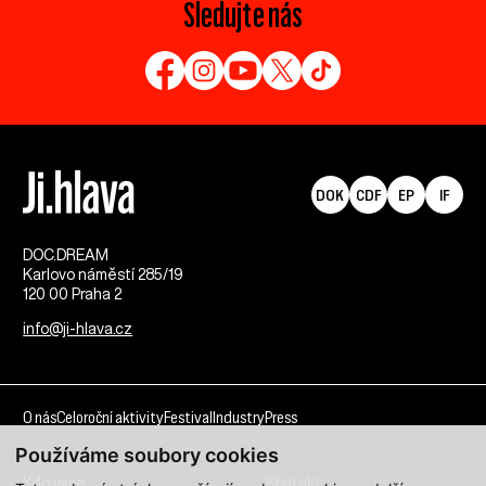
Sledujte nás
DOK
CDF
EP
IF
DOC.DREAM​
Karlovo náměstí 285/19
120 00 Praha 2
info@ji-hlava.cz
O nás
Celoroční aktivity
Festival
Industry
Press
Používáme soubory cookies
Kdo jsme
Kontakt