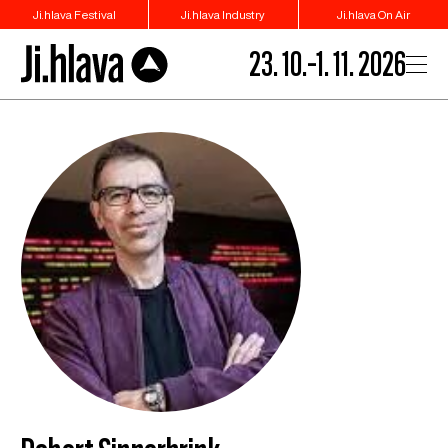
Ji.hlava Festival
Ji.hlava Industry
Ji.hlava On Air
23. 10.–1. 11. 2026