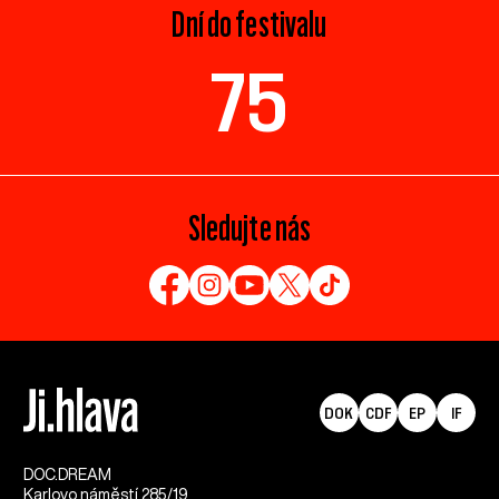
Dní do festivalu
75
Sledujte nás
DOK
CDF
EP
IF
DOC.DREAM​
Karlovo náměstí 285/19