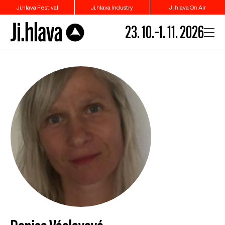
Ji.hlava Festival
Ji.hlava Industry
Ji.hlava On Air
23. 10.–1. 11. 2026