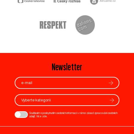
Newsletter
Vyberte kategorii
Souhlasím s poskytnutím osobních informací v rámci zásad zpracování osobních
údajů. Více
zde
.